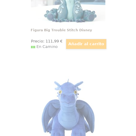
Figura Big Trouble Stitch Disney
Precio:
111
,99
€
En Camino
Peluche Sgaeyl Fourth Wing
Un azul profundo puede cambiar
por completo la energía de una
colección. El peluche Sgaeyl
Fourth Wing 36 cm lleva a
formato suave la presencia del
raro dragón azul de la saga
Empyrean, con una silueta
reconocible y un acabado
pensado para destacar.