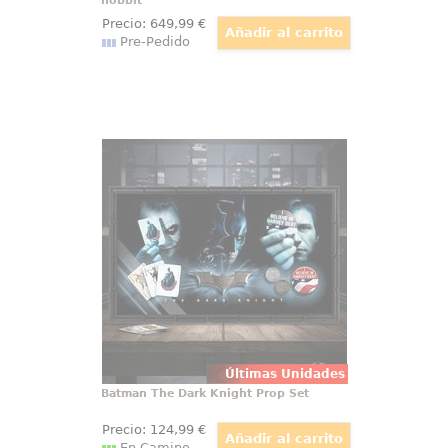
hobbit
Precio:
649
,99
€
Pre-Pedido
Batman The Dark Knight Prop Set
Expositor de pared realizado en
madera del Batarang de Batman,
Las Cartas del Joker y Las
Monedas y la Chapa de Harvey
Dent. Producto Oficial.
Últimas Unidades
Batman The Dark Knight Prop Set
Precio:
124
,99
€
En Camino