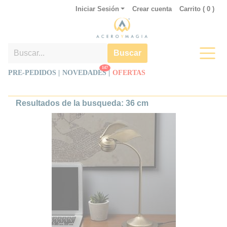
Iniciar Sesión
Crear cuenta
Carrito (
0
)
Buscar
147
PRE-PEDIDOS |
NOVEDADES
|
OFERTAS
Resultados de la busqueda: 36 cm
Lámpara de Ambiente Snitch
Dorada
Imagina traer un pedacito de
magia del mundo de Harry Potter
a tu hogar con la increíble
lámpara de ambiente ajustable
Snitch Dorada. Con una altura de
36 cm, esta lámpara no solo
ilumina tu espacio