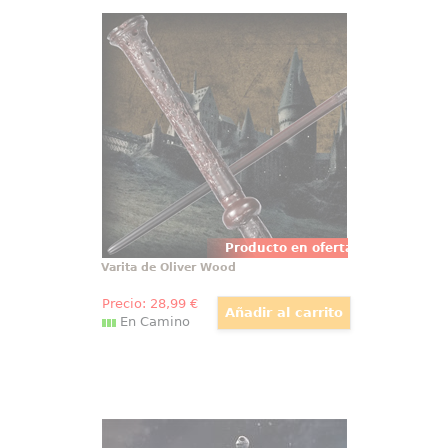
Varita de Oliver Wood
Espectacular réplica oficial de la
varita de Oliver Wood con motivo
de la película Harry Potter, Las
Reliquias de la Muerte (Harry
Potter and the Deathly Hollow).
Viene en caja de regalo.
Producto en oferta
Varita de Oliver Wood
Precio:
28
,99
€
En Camino
Estatua 1/10 Art Scale Jack Pesadilla
antes de Navidad