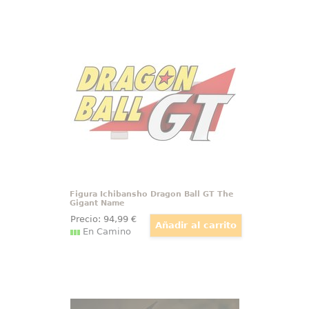
Figura Ichibansho Dragon Ball GT
The Gigant Name
Figura Dragon Ball GT 36 cm. Hay
piezas que ocupan una balda y
otras que cambian por completo
la presencia de una colección, y
esta entra sin discusión en la
segunda categoría.
Figura Ichibansho Dragon Ball GT The
Gigant Name
Precio:
94
,99
€
En Camino
Estatua Icons Caraxes La Casa del