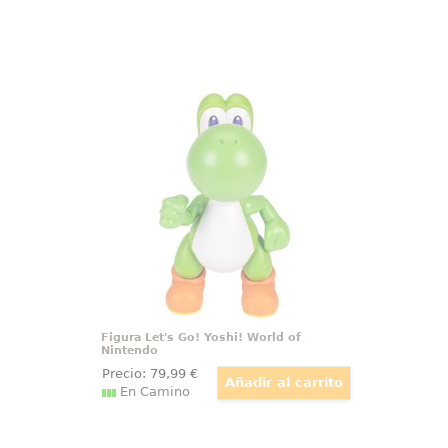
Figura Let's Go! Yoshi! World of
Nintendo
Si eres un amante de los
videojuegos de Nintendo, no
puedes perderte la figura
interactiva de Let's Go! Yoshi! 36
cm. Se trata de una réplica oficial
del simpático dinosaurio verde
que acompaña a Mario en sus
aventuras.
Figura Let's Go! Yoshi! World of
Nintendo
Precio:
79
,99
€
En Camino