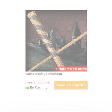
Varita Seamus Finnigan
Preciosa réplica oficial de la varita
de Seamus Finnigan con motivo
de la película Harry Potter, Las
Reliquias de la Muerte (Harry
Potter and the Deathly Hollow).
Viene en caja de regalo.
Producto en oferta
Varita Seamus Finnigan
Precio:
28
,99
€
En Camino