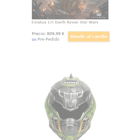
Estatua 1/5 Darth Revan Star Wars
Precio:
809
,99
€
Pre-Pedido
Réplica Helmet Doom Slayer
La Réplica de Casco Doom Slayer
– Doom The Dark Ages es una
pieza imprescindible para los
seguidores de la legendaria saga
de DOOM. Diseñada con un nivel
de detalle impresionante