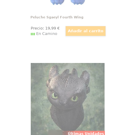
Peluche Sgaeyl Fourth Wing
Precio:
19
,99
€
En Camino
Busto Life Size Toothless
(Desdentado) Cómo entrenar a tu
dragón
La mirada verde parece seguirte
incluso antes de que el busto
entre en escena. Este busto
Desdentado escala real 66 cm
convierte al Furia Nocturna de
Cómo entrenar a tu dragón en
una pieza Life Size
Últimas Unidades