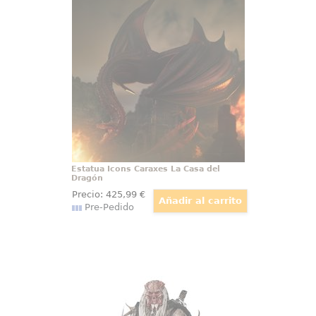
Dragón
Las alas de Caraxes parecen
cortar el aire antes de que la
mirada llegue a la base. Esta
estatua Caraxes House of the
Dragon concentra el carácter
inquietante del Gusano de Sangre
en una composición vertical,
sinuosa y cargada de tensión.
Estatua Icons Caraxes La Casa del
Dragón
Precio:
425
,99
€
Pre-Pedido
Figura Movie Masterpiece 1/6
Njohrr Predator: Badlands
La brutalidad y el poder ancestral