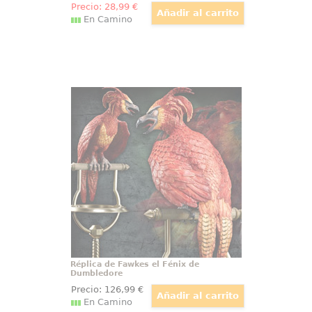
Precio:
28
,99
€
En Camino
Réplica de Fawkes el Fénix de
Dumbledore
Un icono del mundo mágico
convertido en pieza de
exposición: la réplica oficial de
Fawkes, el Fénix de Dumbledore,
aporta a cualquier colección de
Harry Potter un toque solemne y
espectacular,
Réplica de Fawkes el Fénix de
Dumbledore
Precio:
126
,99
€
En Camino