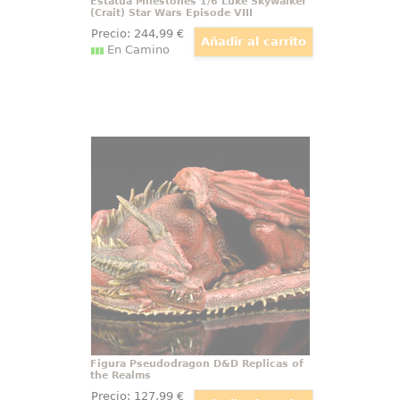
Estatua Milestones 1/6 Luke Skywalker
(Crait) Star Wars Episode VIII
Precio:
244
,99
€
En Camino
Figura Pseudodragon D&D Replicas
of the Realms
Nunca olvidas a tu primera
mascota, entonces, ¿cómo
podrías pasar por alto a tu primer
Pseudodragon familiar? Este
pseudodragón de tamaño real
mide 14" de largo y está hecho de
espuma suave
Figura Pseudodragon D&D Replicas of
the Realms
Precio:
127
,99
€