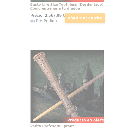
Busto Life Size Toothless (Desdentado)
Cómo entrenar a tu dragón
Precio:
2.567
,99
€
Pre-Pedido
Varita Profesora Sprout
Preciosa réplica oficial de la varita
del profesor Sprout con motivo de
la película Harry Potter, Las
Reliquias de la Muerte (Harry
Potter and the Deathly Hollow).
Viene en caja de regalo.
Producto en oferta
Varita Profesora Sprout