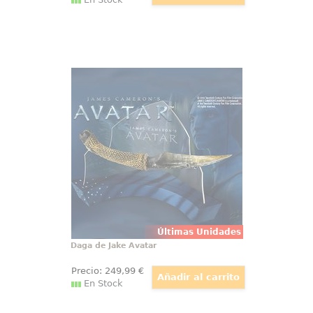
Daga de Jake Avatar
Espectacular Replica Oficial de la
Daga de Jake de Avatar, Incluye
un expositor de mesa. 36 cm de
longitud.
Últimas Unidades
Daga de Jake Avatar
Precio:
249
,99
€
En Stock