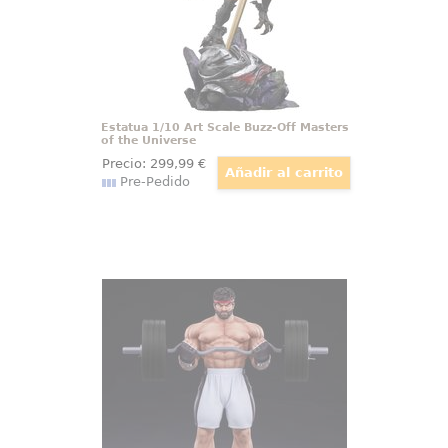
tensión y la base rocosa crean
una escena con fuerza
Estatua 1/10 Art Scale Buzz-Off Masters
of the Universe
Precio:
299
,99
€
Pre-Pedido
Estatua Premier Series 1/4 Ryu
Battle Edition: Powerlifting Street
Fighter
Con una altura imponente de 53
cm, la Estatua Premier Series 1/4
de Ryu Battle Edition captura la
esencia del guerrero de Street
Fighter en plena acción. Esta
pieza, meticulosamente esculpida
en poliresina