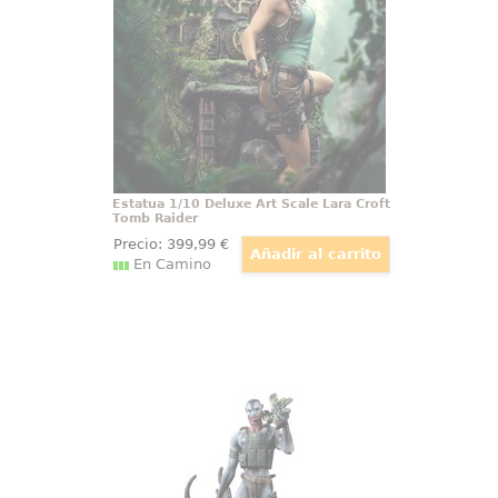
Embárcate en una emocionante
aventura con esta estatua de
colección de Lara Croft, que
captura a la icónica heroína en su
máxima expresión de valentía y
destreza.
Estatua 1/10 Deluxe Art Scale Lara Croft
Tomb Raider
Precio:
399
,99
€
En Camino
Estatua Art Scale 1/10 Miles
Quaritch Avatar 3: Fire and Ash
Nacida del corazón del universo
Avatar, esta estatua Art Scale 1/10
de Miles Quaritch impone desde el
primer vistazo una presencia
dominante, cargada de tensión