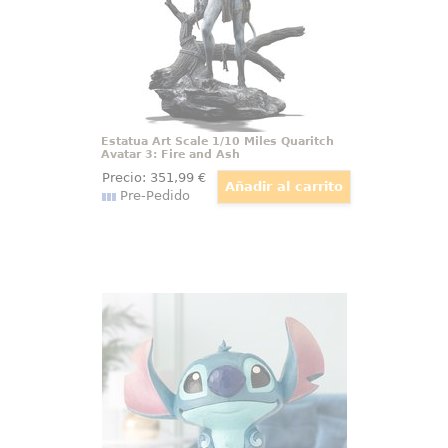
narrativa y fuerza visual.
Estatua Art Scale 1/10 Miles Quaritch
Avatar 3: Fire and Ash
Precio:
351
,99
€
Pre-Pedido
Figura Big Trouble Stitch Disney
Adéntrate en el encantador
mundo de Lilo & Stitch con esta
cautivadora figura de Stitch.
Inspirada en la película del año
2002 de Walt Disney, esta figura
captura perfectamente la esencia
del travieso y adorable personaje