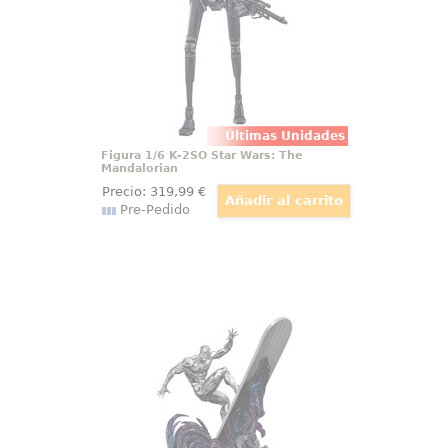
una presencia que no pasa
desapercibida.
Últimas Unidades
Figura 1/6 K-2SO Star Wars: The
Mandalorian
Precio:
319
,99
€
Pre-Pedido
Estatua Infinity Gauntlet Diorama
1/10 Art Scale Silver Surfer Deluxe
Una pieza que impone presencia
desde el primer vistazo y
transforma cualquier espacio en
un homenaje al universo Marvel.
Esta estatua Silver Surfer Marvel
1/10 representa al icónico heraldo
cósmico