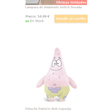
Últimas Unidades
Lámpara de Ambiente Snitch Dorada
Precio:
54
,99
€
En Stock
Peluche Patricio Bob Esponja
Una dosis instantánea de humor y
nostalgia llega a tu casa con la
peluche Patricio de Bob Esponja
36 cm, perfecta para dar vida a
cualquier rincón con el personaje
más entrañablemente despistado
de Fondo de Bikini.
Peluche Patricio Bob Esponja