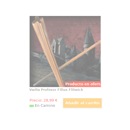
Varita Profesor Filius Flitwick
Espectacular y realista réplica
oficial de la varita del profesor
Filius Flitwick con motivo de la
película Harry Potter, Las
Reliquias de la Muerte (Harry
Potter and the Deathly Hollow).
Producto en oferta
Varita Profesor Filius Flitwick
Precio:
28
,99
€
En Camino