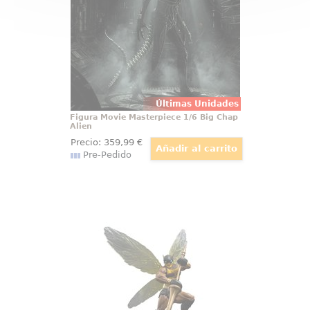
de Hot Toys / Sideshow recrea al
xenomorfo clásico con una
ingeniería y un acabado que
impresiona en mano
Últimas Unidades
Figura Movie Masterpiece 1/6 Big Chap
Alien
Precio:
359
,99
€
Pre-Pedido
Estatua 1/10 Art Scale Buzz-Off
Masters of the Universe
Las alas parecen cortar el aire
justo antes del impacto: esta
estatua Buzz-Off 1/10 convierte al
guerrero alado de Eternia en una
presencia imposible de ignorar.
Su pose elevada, la lanza en