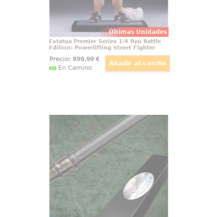
Últimas Unidades
Estatua Premier Series 1/4 Ryu Battle
Edition: Powerlifting Street Fighter
Precio:
899
,99
€
En Camino
Varita Personaje Draco Malfoy
Preciosa y realista réplica oficial
de la varita de Draco Malfoy con
motivo de la película Harry Potter,
Las Reliquias de la Muerte (Harry
Potter and the Deathly Hollow).