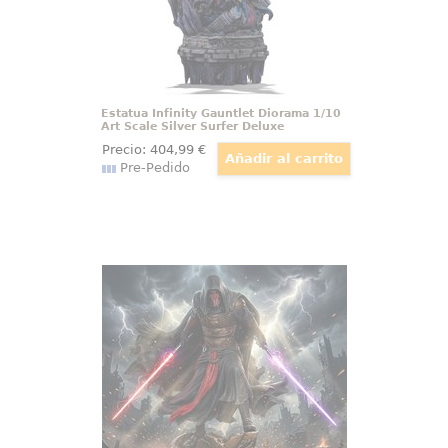
Estatua Infinity Gauntlet Diorama 1/10
Art Scale Silver Surfer Deluxe
Precio:
404
,99
€
Pre-Pedido
Estatua 1/5 Darth Revan Star Wars
Una silueta negra se alza sobre
los restos de la batalla y convierte
la estatua Darth Revan Sideshow
1/5 en una escena cargada de
tensión. Los sables de luz rojo y
morado enmarcan una
composición que transmite
dominio, misterio