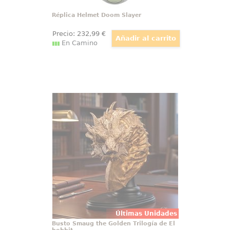
Réplica Helmet Doom Slayer
Precio:
232
,99
€
En Camino
Busto Smaug the Golden Trilogía de
El hobbit
Fulgor antiguo hecho escultura,
así se presenta The Hobbit Bust
Smaug the Golden 36 cm, una
pieza de coleccionista que irradia
poder y artesanía en cada
escama. Forjado en polystone
premium y realzado con una
aplicación metálica dorada
Últimas Unidades
Busto Smaug the Golden Trilogía de El