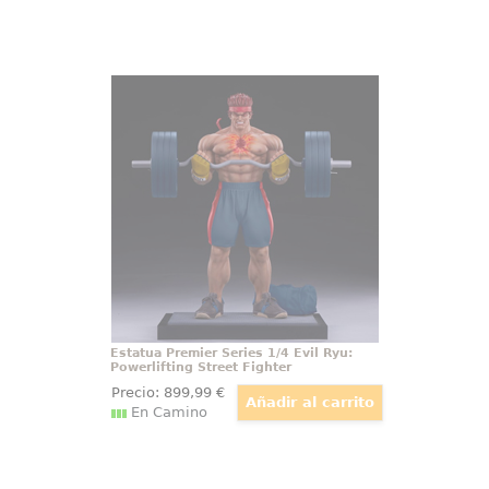
Estatua Premier Series 1/4 Evil Ryu:
Powerlifting Street Fighter
Elevando la intensidad del poder
oscuro de Ryu, la Estatua Premier
Series 1/4 de Evil Ryu es una obra
maestra que captura la esencia
de su lado más temido. Con una
altura imponente de 53 cm
Estatua Premier Series 1/4 Evil Ryu:
Powerlifting Street Fighter
Precio:
899
,99
€
En Camino