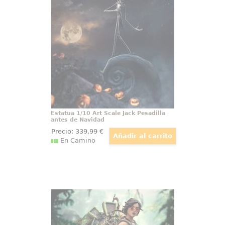
Jack Skellington: Estatua Art Scale
1/10 de Pesadilla Antes de
Navidad. El Rey Calabaza cobra
vida en esta fascinante estatua de
resina, diseñada para capturar
toda la esencia
Estatua 1/10 Art Scale Jack Pesadilla
antes de Navidad
Precio:
339
,99
€
En Camino
Estatua 1/10 Deluxe Art Scale Lara
Croft Tomb Raider
Lara Croft: Estatua Deluxe Art
Scale 1/10 de Tomb Raider.