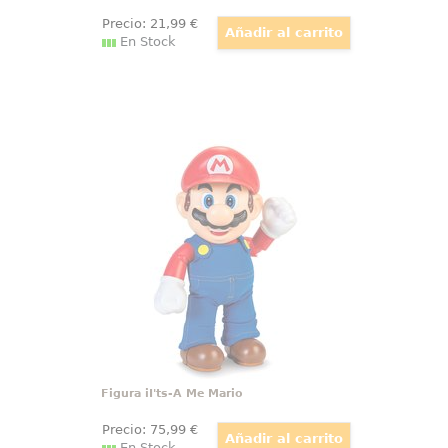
Precio:
21
,99
€
En Stock
Figura iI'ts-A Me Mario
¡Mario cobra vida en tus manos
con su icónica presencia y
energía desbordante! Esta figura
articulada de 36 cm te permite
recrear cada uno de sus saltos
gracias a sus 13 puntos de
movimiento
Figura iI'ts-A Me Mario
Precio:
75
,99
€
En Stock