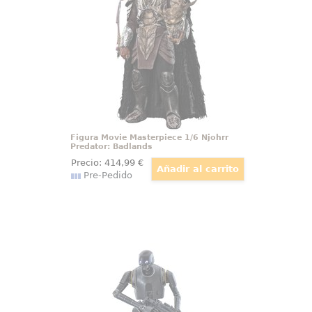
del universo Predator se
concentran en una figura que
impone respeto desde cualquier
ángulo. Esta figura Predator
Badlands Njohrr 1/6 representa al
despiadado líder del clan Yautja
Figura Movie Masterpiece 1/6 Njohrr
Predator: Badlands
Precio:
414
,99
€
Pre-Pedido
Figura 1/6 K-2SO Star Wars: The
Mandalorian
Imponente y fiel a su esencia, la
figura articulada de K-2SO a
escala 1/6 (36 cm) irrumpe en el
universo de coleccionismo con