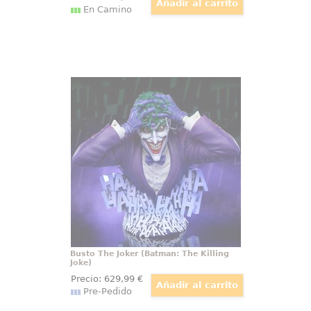
En Camino
Busto The Joker (Batman: The
Killing Joke)
El busto The Joker Batman The
Killing Joke aparece como un
estallido de risa detenida en
mitad del caos. Su base cubierta
de letras, el traje morado y esa
mirada desbordada convierten la
escena en una pieza imposible de
ignorar.
Busto The Joker (Batman: The Killing
Joke)
Precio:
629
,99
€
Pre-Pedido