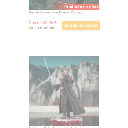
Producto en oferta
Varita Personaje Draco Malfoy
Precio:
28
,99
€
En Camino
Estatua Milestones 1/6 Luke
Skywalker (Crait) Star Wars Episode
VIII
Celebra el épico regreso de Luke
Skywalker en la batalla de Crait
con esta impresionante estatua
de la serie Star Wars Episode VIII
Milestones. Capturando la esencia
del gran maestro Jedi