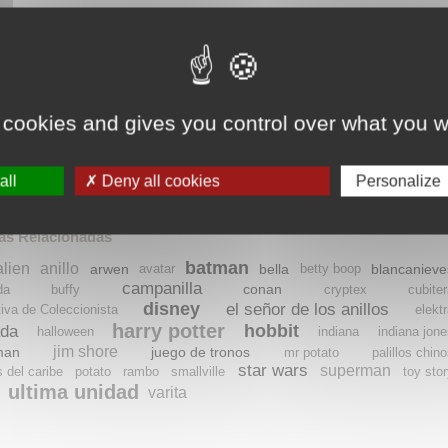
 cookies and gives you control over what you w
all
Deny all cookies
Personalize
as Relacionadas
batman
alien
anillo
arwen
bella
blancanieve
avatar
betty boop
campanilla
conan
da
buffy
cryptex
cubite
disney
el señor de los anillos
tiva de Coleccionista
elekt
harry potter
hobbit
da
halloween
indiana
indiana jon
jim shore
man
juego de tronos
mr potato
palillos chin
star wars
superman
s del caribe
potato
rambo
smallville
toy sto
ultima unidad
varita