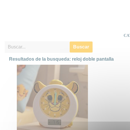
CA
Buscar
Resultados de la busqueda: reloj doble pantalla
Reloj Despertador Simba
Magia de El Rey León en cada
mañana con el reloj despertador
Disney de Lexibook, un
despertador infantil pensado para
crear rutinas fáciles y felices: su
luz nocturna cálida ofrece
compañía segura durante la
noche