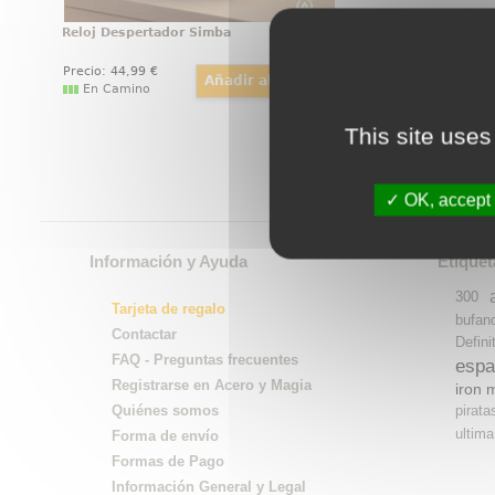
Reloj Despertador Simba
Precio:
44
,99
€
En Camino
This site uses
OK, accept 
Información y Ayuda
Etiquet
300
Tarjeta de regalo
bufan
Contactar
Defini
FAQ - Preguntas frecuentes
espa
Registrarse en Acero y Magia
iron 
pirata
Quiénes somos
ultima
Forma de envío
Formas de Pago
Información General y Legal