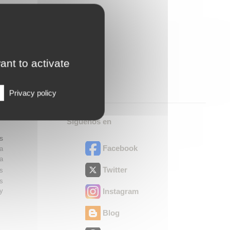
ant to activate
Privacy policy
Síguenos en
s
Facebook
ra
ra
Twitter
es
os
ry
Instagram
Blog