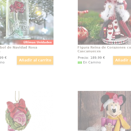
de Walt Disney, conocido
un toque único de fanta
como la Rosa Encantada.
temporada n
Últimas Unidades
bol de Navidad Rosa
Figura Reina de Corazones c
a
Cascanueces
,99
€
Precio:
189
,99
€
ino
En Camino
heshire Adorno de Navidad
Figura Minnie Mouse Ca
ara el árbol de Navidad de
Esta encantadora figura 
 basada en la película de
Mouse trae el espíritu n
 el país de las maravillas,
tu hogar con un toqu
 altura aproximada de 8
Inspirada en el icónico 
 ha mezclado la magia de
de Walt Disney, Minnie
las figuras de Walt Disney
sosteniendo una gal