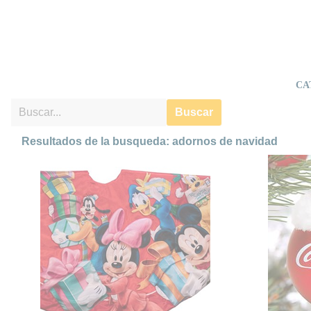
CA
Buscar
Resultados de la busqueda: adornos de navidad
Falda Árbol de Navidad Mickey
Mouse
¡Celebra
Dale a tu árbol de Navidad un
de alegr
toque mágico y lleno de alegría
de Coca
con la Falda Árbol de Navidad
gorro d
Mickey, Minnie y Pluto. Esta
festivo
encantadora falda de satén de
destello
120 cm añadirá el toque final
árbol, s
perfecto a tu decoración navideña