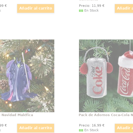
,99
€
Precio:
11
,99
€
k
En Stock
Adorno de Navidad Maléfica
Pack de Adornos Coca-Col
n toque de oscuridad y
Psst! ¡Abre una refresca
ia a tu árbol con este
Cola helada en estas fi
o adorno navideño de
estos fantásticos ad
. Inspirado en la icónica
Navidad en forma de 
 de Disney, este adorno
Coca-Cola / Diet Co
 su presencia imponente
coleccionistas de 
diseño meticulosamente
ldeado y pintado a mano.
 Navidad Maléfica
Pack de Adornos Coca-Cola 
,99
€
Precio:
16
,99
€
k
En Stock