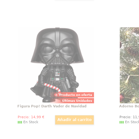
Figura Pop! Darth Vader de
Adorno
Navidad
Figura de Darth Vader de Navidad
Precios
realizada en vinilo perteneciente
Rudolph
a la línea Pop! de Funko. La figura
nariz ro
tiene una altura aproximada de
Rudolph.
10 cm., y está basada en la
de Coca-
película de Star Wars.
Producto en oferta
Últimas Unidades
Figura Pop! Darth Vader de Navidad
Adorno Bo
Precio:
14
,99
€
Precio:
11
En Stock
En Stoc