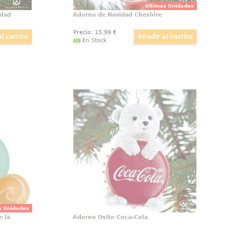
Últimas Unidades
idad
Adorno de Navidad Cheshire
Precio:
15
,99
€
En Stock
za de la
Adorno Osito Coca-Cola
enicienta
Precioso Osito de Coca-Cola para
 carroza
adornar tu árbol de Navidad. Este
sado en
precioso adorno navideño está
nicienta.
realizado en resina. ¡Y tú también
 árbol de
puede agregar un osito de Coca-
eciosos
Cola a tu árbol!
adorno
s Unidades
 la
Adorno Osito Coca-Cola