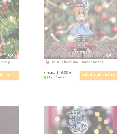
e set de
de Alicia en el País de las
tes. Con
Maravillas, transforma la dulzura y
e 9.0cm,
curiosidad de la protagonista en
l icónico
un elegante cascanueces.
as épocas
ickey
Figura Alicia como Cascanueces
Precio:
149
,99
€
En Camino
nes como
Figura Cheshire como Cascanueces
canueces
¡Déjate envolver por la magia de
 la Reina
las fiestas con la figura única del
da en el
Cheshire inspirado en Alicia en el
e Alicia
País de las Maravillas! Esta vez, el
las, trae