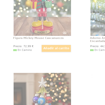
fuera un cascanueces de Navidad.
Bestia 
Esta preciosa figura está realizada
en resina
Figura Mickey Mouse Cascanueces
Adorno Ár
Encantad
Precio:
72
,99
€
Precio:
44
En Camino
En Cam
Árbol de Navidad de vidrio Frozen
Figura C
Magia de Disney en tu salón: este
Figura p
árbol de Navidad Frozen de vidrio,
Cheshire
con 16 cm de altura y acabado
Alicia en
multicolor, luce esferas ilustradas
con una
con los personajes de la película
cm., se
para llenar de encanto cualquier
rincón.