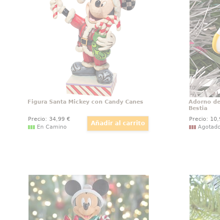
Walt Disney titulada Mickey Mouse
Chip ba
Santa con Candy Canes, el artista
Bella y
Jim Shore ha elaborado esta
Disney a
figura de Navidad con unos 16
este pre
cm., de altura
molde
pare
Figura Santa Mickey con Candy Canes
Adorno de 
Bestia
Precio:
34
,99
€
Precio:
10
En Camino
Agotad
Figura Mickey Mouse Cascanueces
Adorno 
Figura de Mickey Mouse basado
Transf
en el popular personaje de Walt
escenar
Disney, esta vez tenemos a
esta Na
Mickey lleno de regalos como si
adorno 