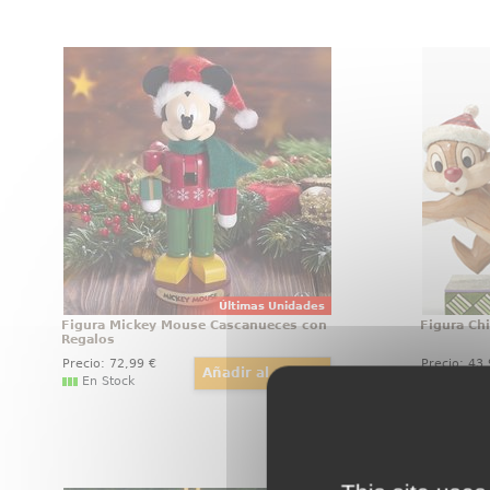
Figura Mickey Mouse Cascanueces
Figura 
con Regalos
Figura de Mickey Mouse basado
Figura d
en el popular personaje de Walt
Chip y C
Disney, esta vez tenemos a
Dale Sug
Mickey lleno de regalos como si
celebrar
fuera un cascanueces de Navidad.
elaborad
Esta preciosa figura está realizada
en resina
Últimas Unidades
Figura Mickey Mouse Cascanueces con
Figura Ch
Regalos
Precio:
72
,99
€
Precio:
43
En Stock
En Cam