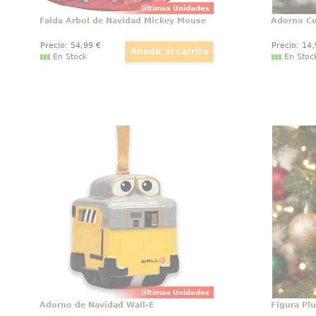
Últimas Unidades
Falda Árbol de Navidad Mickey Mouse
Adorno Co
Precio:
54
,99
€
Precio:
14
En Stock
En Stoc
Adorno de Navidad Wall-E
Fi
Divertido adorno de Navidad de
Diverti
Wall-E basado en la pelicula de
Pluto 
Pixar Wall-E. Pon un toque Disney
Navidad.
a tu árbol de Navidad con este
árbol 
preciosos adorno que ha sido
precios
moldeado y pintado para
molde
parecerse al carismático Wall-e.
parec
Últimas Unidades
Adorno de Navidad Wall-E
Figura Pl