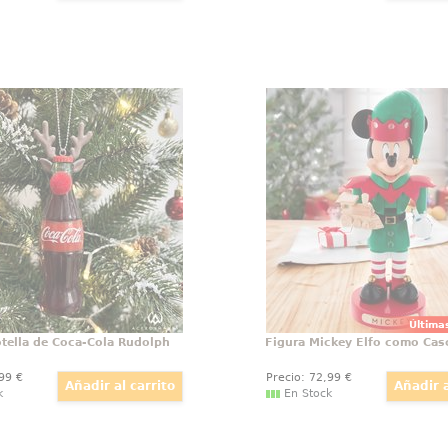
 Botella de Coca-Cola
Figura Mickey Elf
Rudolph
Cas
a Botella de Coca-Cola
Este encantador cascan
 con astas y adorno de
Mickey Mouse, inspira
ja imitando al famoso reno
mundo mágico de Disne
 Incluso la clásica botella
toque perfecto para da
Cola está entrando en el
cualquier decoración n
espíritu navideño.
Mickey aparece vestid
alegre traje de elfo en t
Última
tella de Coca-Cola Rudolph
Figura Mickey Elfo como Ca
,99
€
Precio:
72
,99
€
k
En Stock