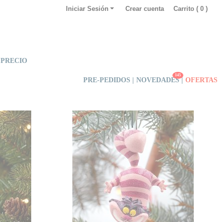
Iniciar Sesión
Crear cuenta
Carrito (
0
)
 PRECIO
145
PRE-PEDIDOS |
NOVEDADES
|
OFERTAS
e Navidad
Adorno de Navidad Cheshire
vidad de
Dale un toque mágico a tu
uende de
Navidad con el adorno de
sney a tu
Cheshire basado en el clásico
on este
"Alicia en el País de las
 ha sido
Maravillas". Este adorno festivo te
o para
permite añadir un toque Disney
co Goofy.
único a tu árbol, sin necesidad de
adentrarte en detalles
complicados.