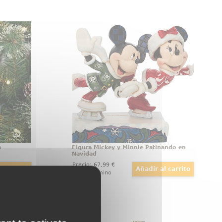
ampanilla
Figura Mickey y Minnie Patinando
en Navidad
magia y
Preciosa figura de Mickey y Minnie
con este
patinando en Navidad, el artista
ideño de
Jim Shore ha elaborado esta
o vestido
figura de Navidad con unos 12,5
 espíritu
cm., de altura en donde se ha
tura toda
mezclado la magia de las figuras
personaje
de Walt Disney
e Disney.
a
Figura Mickey y Minnie Patinando en
Navidad
Precio:
67
,99
€
En Camino