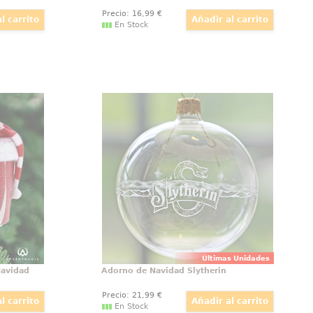
Precio:
16
,99
€
En Stock
a Navidad
Adorno de Navidad Slytherin
nte Coca-
Adorno de Navidad Slytherin. Esta
estas con
preciosa bola de Navidad está
ornos de
realizada en vidrio y tiene unas
latas de
dimensiones aproximadas de 8 x
ke! Los
8 cm. Haz que brille un poco más
Coca-Cola
este año con el adorno navideño
Últimas Unidades
Navidad
Adorno de Navidad Slytherin
Precio:
21
,99
€
En Stock