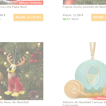
Últimas Unidades
ca-cola Papá Noel
Figura Goofy Duende de Nav
,99
€
Precio:
11
,99
€
k
En Stock
gura Pluto Reno de Navidad
Adorno de Navidad Carro
C
do adorno de Navidad de
Entrañable adorno de la
disfrazado de Reno de
de la Cenicienta ba
 Pon un toque Disney a tu
clásico de Disney La Ce
de Navidad con este
Pon un toque Disney a tu
os adorno que ha sido
Navidad con este pr
ado y pintado para
erse al carismático Pluto.
Última
uto Reno de Navidad
Adorno de Navidad Carroza de
Cenicienta