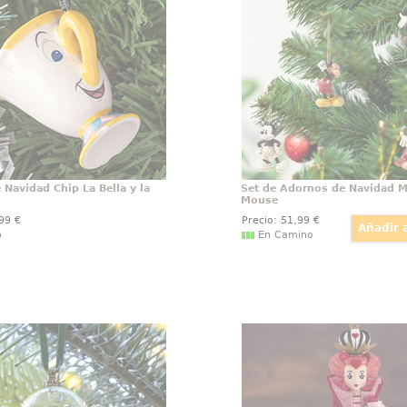
sado en la pelicula La
de Mickey Mouse con est
 la Bestia. Pon un toque
cuatro adornos colgan
 tu árbol de Navidad con
una altura aproximada d
ciosos adorno que ha sido
estos adornos muestran a
ado y pintado para
Mickey a lo largo de l
cerse al carismático Chip.
Navidad Chip La Bella y la
Set de Adornos de Navidad M
Mouse
,99
€
Precio:
51
,99
€
o
En Camino
Árbol de Navidad Rosa
Figura Reina de Corazo
Encantada
Cas
orma tu hogar en un
Esta majestuosa figura de
io de cuento de hadas
de Corazones, inspira
vidad con el exquisito
emblemático personaje d
para el árbol de Bella y
en el País de las Maravil