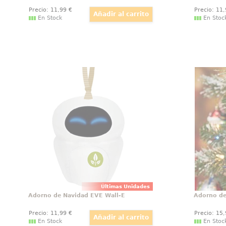
Precio:
11
,99
€
Precio:
11
En Stock
En Stoc
Adorno de Navidad EVE Wall-E
Divertido adorno de Navidad de
Añade u
EVE basado en la pelicula de Pixar
eleganc
Wall-E. Pon un toque Disney a tu
malvad
árbol de Navidad con este
Maléfica
preciosos adorno que ha sido
villana
moldeado y pintado para
captura
parecerse a la preciosa EVE.
con un 
mo
Últimas Unidades
Adorno de Navidad EVE Wall-E
Adorno de
Precio:
11
,99
€
Precio:
15
En Stock
En Stoc