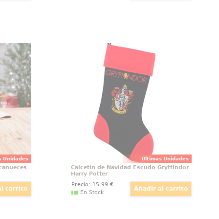
o como
Calcetín de Navidad Escudo
canueces
Gryffindor Harry Potter
ueces de
Calcetín de Navidad realizado en
do en el
poliéster del escudo de Gryffindor
y, es el
basado en la saga de Harry Potter,
r vida a
disfruta con este divertido
avideña.
calcetín. El calcetín tiene unas
o con un
dimensiones aproximadas de 24 x
onos rojos
45 cm.
y verdes
s Unidades
Últimas Unidades
scanueces
Calcetín de Navidad Escudo Gryffindor
Harry Potter
Precio:
15
,99
€
En Stock