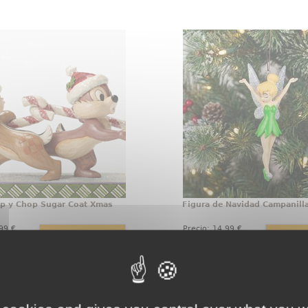
Chip y Chop Sugar Coat
Figura de Navidad C
Xmas
Añade un toque de 
e las simpáticas ardillas
fantasía a tu árbol 
hop (Chip & Dale) titulada
encantador adorno nav
ar Coat y realizada para
Campanilla. Con su clásic
 la Navidad, Jim Shore ha
verde y su inconfundible
o esta figura con unos 12
travieso, este adorno cap
cm., de altura.
la esencia del querido 
d
ip y Chop Sugar Coat Xmas
Figura de Navidad Campanill
,99
€
Precio:
14
,99
€
ino
En Camino