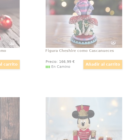
inconfundible personaje se
sía a la
transforma en un encantador
avideña.
cascanueces de Navidad
omo
Figura Cheshire como Cascanueces
Precio:
166
,99
€
En Camino
scanueces
Figura Mickey Mouse como
Cascanueces
de Minnie
Esta figura de Mickey Mouse,
avideño a
inspirada en el icónico personaje
e único.
de Walt Disney, captura toda la
personaje
magia navideña con un diseño
 aparece
lleno de encanto. Mickey aparece
leta de
transformado en un elegante
jengibre