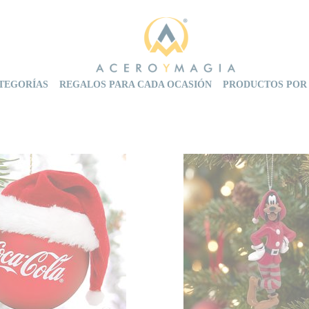
TEGORÍAS
REGALOS PARA CADA OCASIÓN
PRODUCTOS POR
Adorno Coca-cola Papá Noel
Figura Goofy Duende d
 la Navidad con un toque
Divertido adorno de Na
ía y frescura con la Bola
Goofy disfrazado de D
-Cola adornada con un
Navidad. Pon un toque Di
e Papá Noel! Este adorno
árbol de Navidad c
 te permite añadir un
preciosos adorno que
 de espíritu navideño a tu
moldeado y pintad
in necesidad de adentrarte
parecerse al carismáti
en detalles complicados.