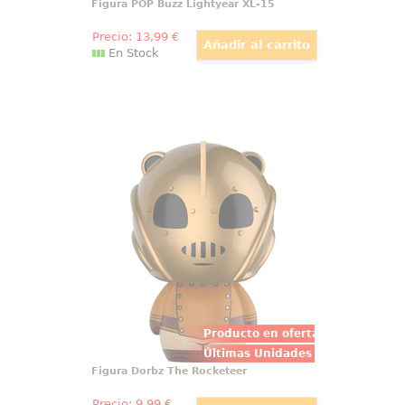
Figura POP Buzz Lightyear XL-15
Precio:
13
,99
€
En Stock
Figura Dorbz The Rocketeer
Figura de The Rocketeer realizada
en vinilo perteneciente a la línea
Dortbz de Funko. La figura tiene
una altura aproximada de 8 cm., y
está basada en la popular película
de Disney "The Rocketeer".
Producto en oferta
Últimas Unidades
Figura Dorbz The Rocketeer
Precio:
9
,99
€