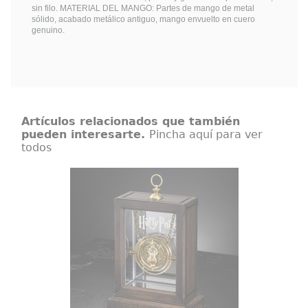
sin filo. MATERIAL DEL MANGO: Partes de mango de metal
sólido, acabado metálico antiguo, mango envuelto en cuero
genuino.
Artículos relacionados que también
pueden interesarte.
Pincha aquí para ver
todos
Giratiempos de Hermione
¡Adquiere tu propia Réplica Oficial
del Giratiempos (Time-Tuner) de
Hermione! Esta réplica ha sido
realizada con total fidelidad al
giratiempos que aparece en la
película de Harry Potter y el
Prisionero de Azkaban