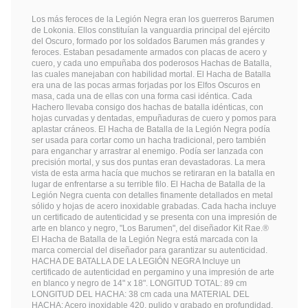
Los más feroces de la Legión Negra eran los guerreros Barumen
de Lokonia. Ellos constituían la vanguardia principal del ejército
del Oscuro, formado por los soldados Barumen más grandes y
feroces. Estaban pesadamente armados con placas de acero y
cuero, y cada uno empuñaba dos poderosos Hachas de Batalla,
las cuales manejaban con habilidad mortal. El Hacha de Batalla
era una de las pocas armas forjadas por los Elfos Oscuros en
masa, cada una de ellas con una forma casi idéntica. Cada
Hachero llevaba consigo dos hachas de batalla idénticas, con
hojas curvadas y dentadas, empuñaduras de cuero y pomos para
aplastar cráneos. El Hacha de Batalla de la Legión Negra podía
ser usada para cortar como un hacha tradicional, pero también
para enganchar y arrastrar al enemigo. Podía ser lanzada con
precisión mortal, y sus dos puntas eran devastadoras. La mera
vista de esta arma hacía que muchos se retiraran en la batalla en
lugar de enfrentarse a su terrible filo. El Hacha de Batalla de la
Legión Negra cuenta con detalles finamente detallados en metal
sólido y hojas de acero inoxidable grabadas. Cada hacha incluye
un certificado de autenticidad y se presenta con una impresión de
arte en blanco y negro, "Los Barumen", del diseñador Kit Rae.®
El Hacha de Batalla de la Legión Negra está marcada con la
marca comercial del diseñador para garantizar su autenticidad.
HACHA DE BATALLA DE LA LEGIÓN NEGRA Incluye un
certificado de autenticidad en pergamino y una impresión de arte
en blanco y negro de 14" x 18". LONGITUD TOTAL: 89 cm
LONGITUD DEL HACHA: 38 cm cada una MATERIAL DEL
HACHA: Acero inoxidable 420, pulido y grabado en profundidad,