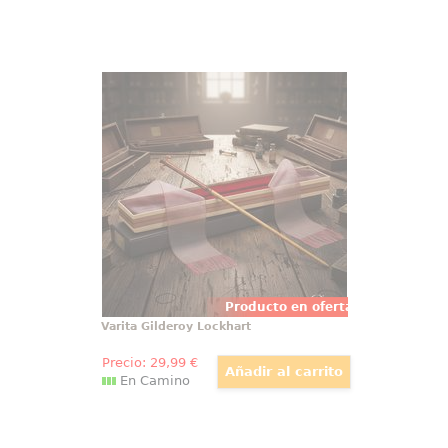
Varita Gilderoy Lockhart
Luce en tu colección la elegancia
que encandiló a Hogwarts con la
varita Gilderoy Lockhart: una
réplica oficial de The Noble
Collection presentada en caja de
Ollivanders, donde el interior de
terciopelo
Producto en oferta
Varita Gilderoy Lockhart
Precio:
29
,99
€
En Camino