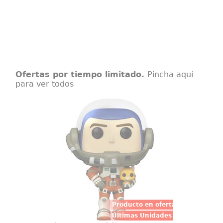
Ofertas por tiempo limitado.
Pincha aquí
para ver todos
Figura POP Buzz Lightyear XL-15
Un destello de aventura galáctica
aterriza en tu estantería con la
Figura POP Disney?Pixar Lightyear
Buzz?Lightyear XL-15 de 9?cm,
diseñada en vinilo de alta
resistencia para capturar cada
detalle de su traje espacial
Producto en oferta
Últimas Unidades