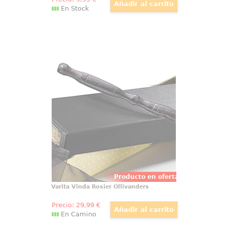
En Stock
Varita Vinda Rosier Ollivanders
Detallada y mágica réplica oficial
de la varita de Vinda Rosier,
basada en la saga de películas
Animales Fantásticos. Viene en
una bonita caja de regalo y con
una cenefa para adornar.
Producto en oferta
Varita Vinda Rosier Ollivanders
Precio:
29
,99
€
En Camino