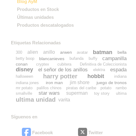
Blog AyM
Productos en Stock
Últimas unidades
Productos descatalogados
Etiquetas Relacionadas
batman
alien
anillo
arwen
bella
300
avatar
campanilla
blancanieves
betty boop
bufanda
buffy
conan
cryptex
cubitera
Definitiva de Coleccionista
disney
el señor de los anillos
espada
elektra
harry potter
hobbit
halloween
indiana
jim shore
iron man
juego de tronos
indiana jones
mr potato
palillos chinos
piratas del caribe
potato
rambo
star wars
superman
smallville
toy story
ultima
ultima unidad
varita
Síguenos en
Facebook
Twitter