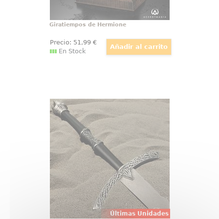
Giratiempos de Hermione
Precio:
51
,99
€
En Stock
Espada del Rey Brujo Witchking
La espada del Rey Brujo
(Withking) es una réplica oficial de
la utilizada en la trilogía de
películas de El Señor de los
Anillos. Realizada en acero de
440º, con una longitud de 138 cm
y un diseño exacto al de la
original
Últimas Unidades