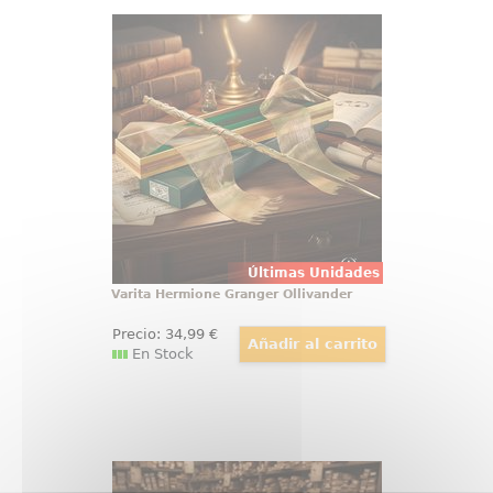
Varita Hermione Granger Ollivander
Preciosa réplica oficial de la varita
de Hermione Granger, amiga de
Harry Potter. Viene en caja de
regalo con una cenefa de adorno.
Realizada en resina (Polyresin).
Escala 1:1,
Últimas Unidades
Varita Hermione Granger Ollivander
Precio:
34
,99
€
En Stock
Varita de Albus Dumbledore
Ollivander