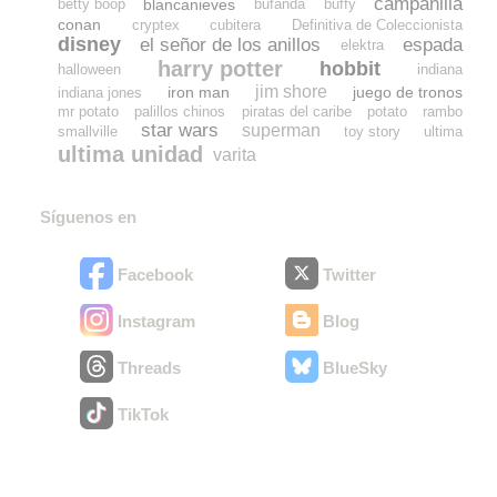
campanilla
blancanieves
betty boop
bufanda
buffy
conan
cryptex
cubitera
Definitiva de Coleccionista
disney
el señor de los anillos
espada
elektra
harry potter
hobbit
halloween
indiana
jim shore
iron man
juego de tronos
indiana jones
mr potato
palillos chinos
piratas del caribe
potato
rambo
star wars
superman
smallville
toy story
ultima
ultima unidad
varita
Síguenos en
Facebook
Twitter
Instagram
Blog
Threads
BlueSky
TikTok