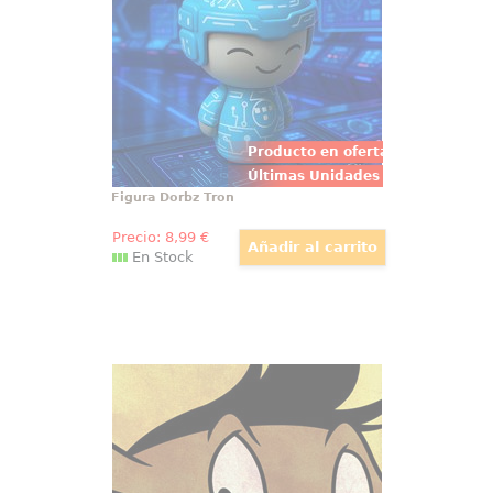
aproximada de 8 cm., y está
basada en la popular película de
Disney "Tronr".
Producto en oferta
Últimas Unidades
Figura Dorbz Tron
Precio:
8
,99
€
En Stock
Cuadro Speedy Gonzales Canvas
Lienzo realizado en tela de
Speedy Gonzales de los Looney
Tunes, el lienzo tiene un tamaño
aproximado de 30 x 30 cm.