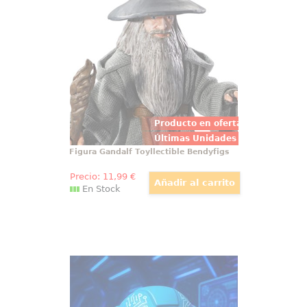
Figura articulada de Gandalf
basado en la saga de El Señor de
los Anillos. Puedes mover sus
brazos y piernas. Mide
aproximadamente 19 cm. El
regalo perfecto para fans de la
Tierra Media y será un verdadero
compañero para ti.
Producto en oferta
Últimas Unidades
Figura Gandalf Toyllectible Bendyfigs
Precio:
11
,99
€
En Stock
Figura Dorbz Tron
Figura de Tron realizada en vinilo
perteneciente a la línea Dortbz de
Funko. La figura tiene una altura