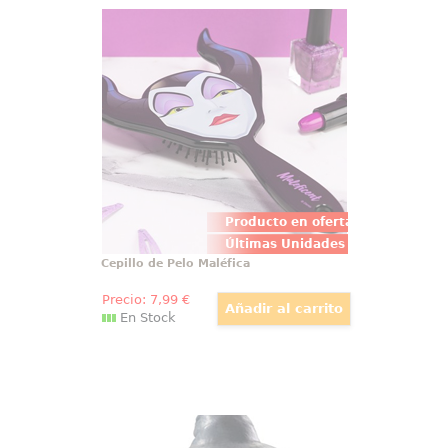
Cepillo de Pelo Maléfica
Precioso cepillo de pelo de
Maléfica basado en la popular
ratona de La Bella Durmiente de
la factoría Disney. Ahora las
villanas de la casa podrán tener el
cepillo más cuqui de Disney
Producto en oferta
Últimas Unidades
Cepillo de Pelo Maléfica
Precio:
7
,99
€
En Stock
Figura Gandalf Toyllectible
Bendyfigs