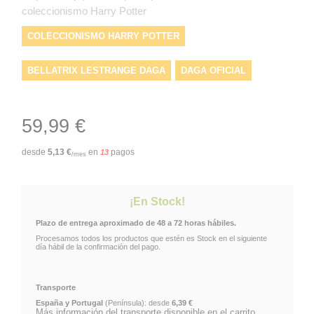
coleccionismo Harry Potter
COLECCIONISMO HARRY POTTER
BELLATRIX LESTRANGE DAGA
DAGA OFICIAL
RÉPLICA HARRY POTTER
RÉPLICA 1:1
59,99 €
TOPNOBLECOLLECTION
DAGA DE PELÍCULA
desde
5,13
€
en
pagos
13
/mes
DAGA BELLATRIX LESTRANGE
RÉPLICA DE CINE
¡En Stock!
MERCHANDISING HARRY POTTER
Plazo de entrega aproximado de 48 a 72 horas hábiles.
Procesamos todos los productos que estén es Stock en el siguiente
CAJA DE MADERA COLECCIONISTA
día hábil de la confirmación del pago.
Transporte
España y Portugal
(Península): desde
6,39 €
Más información del transporte disponible en el carrito.