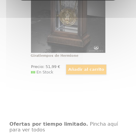
realizada con total fidelidad al
giratiempos que aparece en la
película de Harry Potter y el
Prisionero de Azkaban
Giratiempos de Hermione
Precio:
51
,99
€
En Stock
Ofertas por tiempo limitado.
Pincha aquí
para ver todos