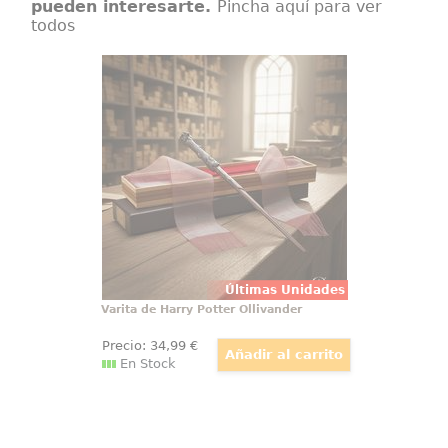
pueden interesarte.
Pincha aquí para ver
todos
Varita de Harry Potter Ollivander
Varita de Harry Potter original con
licencia oficial, diseñada para
convertir cualquier colección en
una pieza con presencia propia
desde el primer vistazo. Esta
réplica de Harry Potter a escala
1:1 reúne acabado cuidado
Últimas Unidades
Varita de Harry Potter Ollivander
Precio:
34
,99
€
En Stock