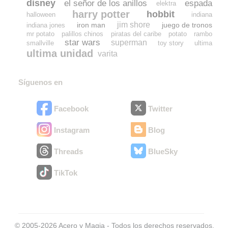
disney
el señor de los anillos
espada
elektra
harry potter
hobbit
halloween
indiana
jim shore
iron man
juego de tronos
indiana jones
mr potato
palillos chinos
piratas del caribe
potato
rambo
star wars
superman
smallville
toy story
ultima
ultima unidad
varita
Síguenos en
Facebook
Twitter
Instagram
Blog
Threads
BlueSky
TikTok
© 2005-2026 Acero y Magia - Todos los derechos reservados.