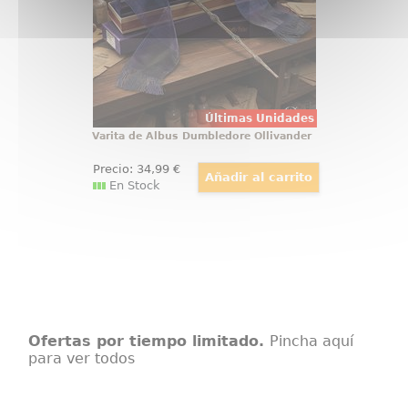
vistazo. Esta réplica oficial de
Harry Potter reúne elegancia,
simbolismo y acabado de
colección
Últimas Unidades
Varita de Albus Dumbledore Ollivander
Precio:
34
,99
€
En Stock
Ofertas por tiempo limitado.
Pincha aquí
para ver todos
Mochila Stitch Casual