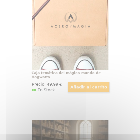
Hogwarts
Caja temática de Hogwarts.
¿Crees en la magia? Tenemos la
caja más cuqui del mágico mundo
de Hogwarts, una caja temática
llena de contenido potterhead
para amantes de la saga más
mágica.
Caja temática del mágico mundo de
Hogwarts
Precio:
49
,99
€
En Stock
Varita de Harry Potter Ollivander
Varita de Harry Potter original con
licencia oficial, diseñada para
convertir cualquier colección en