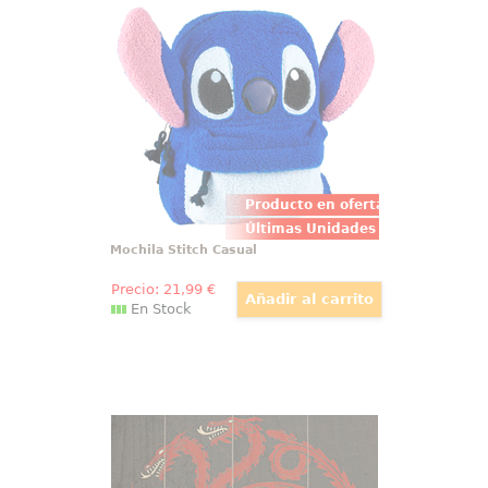
Divertida y mullida mochila de
Stitch de Disney basado en los
personajes de Lilo y Stitch.
Perfecto para pasar un día mágico
con un toque travieso.
Producto en oferta
Últimas Unidades
Mochila Stitch Casual
Precio:
21
,99
€
En Stock
Póster de Madera Escudo Targaryen
Juego de Tronos
Precioso Póster realizado en
madera del torso del escudo de la