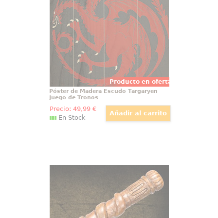
familia Targaryen, el Póster tiene
un tamaño aproximado de 40 x 60
cm., decora tu espacio preferido
con un toque retro.
Producto en oferta
Póster de Madera Escudo Targaryen
Juego de Tronos
Precio:
49
,99
€
En Stock
Varita Percy Weasley
Preciosa réplica oficial de la varita
de Percy Weasley con motivo de
la película Harry Potter, Las
Reliquias de la Muerte (Harry
Potter and the Deathly Hollow).
Viene en caja de regalo.