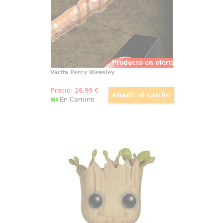
Producto en oferta
Varita Percy Weasley
Precio:
28
,99
€
En Camino
Figura Pop! Dancing Groot
Guardianes de la Galaxia by Funko
Figura de Dancing Groot realizada
en vinilo perteneciente a la línea
Pop! de Funko. La figura tiene una
altura aproximada de 10 cm., y
está basada en la película de
Guardianes de la Galaxia de
Marvel Comics.