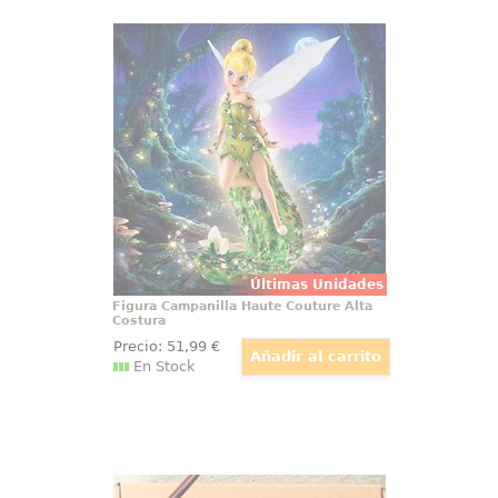
Figura Campanilla Haute Couture
Alta Costura
Mágica figura de Campanilla
(Tinker Bell) de la línea Haute
Couture de Walt Disney basada en
el clásico Peter Pan de 1953.
Últimas Unidades
Figura Campanilla Haute Couture Alta
Costura
Precio:
51
,99
€
En Stock
Caja temática del mágico mundo de