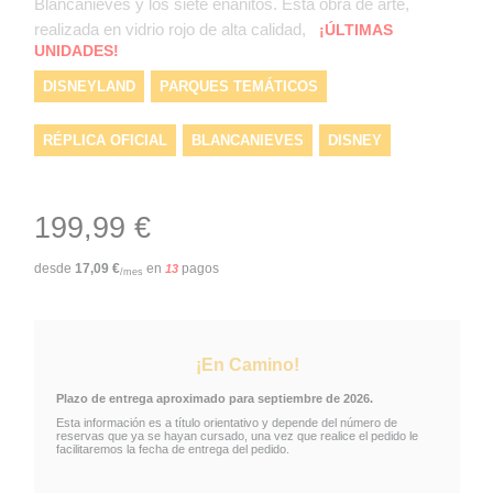
Blancanieves y los siete enanitos. Esta obra de arte,
realizada en vidrio rojo de alta calidad,
¡ÚLTIMAS
UNIDADES!
DISNEYLAND
PARQUES TEMÁTICOS
RÉPLICA OFICIAL
BLANCANIEVES
DISNEY
PARQUE TEMÁTICO
PIEDRAS BRILLANTES
199,99 €
EDICIÓN DELUXE
MANZANA
DISNEY
desde
17,09
€
en
pagos
13
/mes
DISNEYLAND PARÍS
VIDRIO ROJO
PARQUES TEMÁTICOS
HOJA DORADA
¡En Camino!
Plazo de entrega aproximado para septiembre de 2026.
MANZANA ENVENENADA DE BLANCANIEVES
Esta información es a título orientativo y depende del número de
reservas que ya se hayan cursado, una vez que realice el pedido le
facilitaremos la fecha de entrega del pedido.