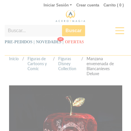
Iniciar Sesión
Crear cuenta
Carrito (
0
)
Buscar
145
PRE-PEDIDOS |
NOVEDADES
|
OFERTAS
Inicio
/
Figuras de
/
Figuras
/
Manzana
Cartoons y
Disney
envenenada de
Comic
Collection
Blancanieves
Deluxe