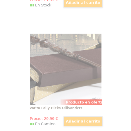
En Stock
Varita Lally Hicks Ollivanders
Preciosa, detallada y mágica
réplica oficial de la varita de Lally
Hicks, basada en la saga de
películas Animales Fantásticos.
Viene en una bonita caja de
regalo y con una cenefa para
adornar.
Producto en oferta
Varita Lally Hicks Ollivanders
Precio:
29
,99
€
En Camino