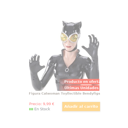
Figura Catwoman Toyllectible
Bendyfigs
Figura articulada de Catwoman
basado en el popular personaje
de DC Comics. Puedes mover tus
brazos y piernas. Mide
aproximadamente 19 cm. El
regalo perfecto para fans de DC
Comics
Producto en oferta
Últimas Unidades
Figura Catwoman Toyllectible Bendyfigs
Precio:
9
,99
€
En Stock