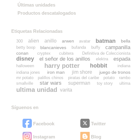
Últimas unidades
Productos descatalogados
Etiquetas Relacionadas
batman
alien
anillo
arwen
bella
300
avatar
campanilla
blancanieves
betty boop
bufanda
buffy
conan
cryptex
cubitera
Definitiva de Coleccionista
disney
el señor de los anillos
espada
elektra
harry potter
hobbit
halloween
indiana
jim shore
iron man
juego de tronos
indiana jones
mr potato
palillos chinos
piratas del caribe
potato
rambo
star wars
superman
smallville
toy story
ultima
ultima unidad
varita
Síguenos en
Facebook
Twitter
Instagram
Blog