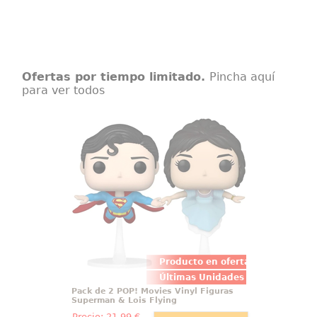
Ofertas por tiempo limitado.
Pincha aquí
para ver todos
Pack de 2 POP! Movies Vinyl
Figuras Superman & Lois Flying
¡Eleva tu colección con el Pack de
2 Figuras POP! Vinyl de Superman
y Lois Lane en vuelo! Estas
minifiguras de DC Comics, de
aproximadamente 9 cm de altura,
capturan la esencia icónica de la
pareja más famosa
Producto en oferta
Últimas Unidades
Pack de 2 POP! Movies Vinyl Figuras
Superman & Lois Flying
Precio:
21
,99
€