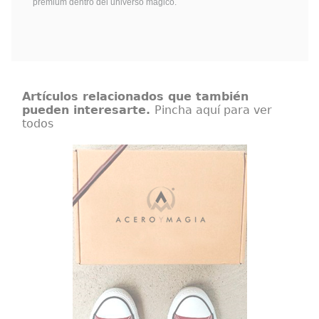
premium dentro del universo mágico.
Artículos relacionados que también
pueden interesarte.
Pincha aquí para ver
todos
Caja temática del mágico mundo de
Hogwarts
Caja temática de Hogwarts.
¿Crees en la magia? Tenemos la
caja más cuqui del mágico mundo
de Hogwarts, una caja temática
llena de contenido potterhead
para amantes de la saga más
mágica.