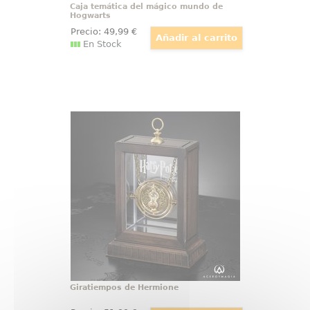
Caja temática del mágico mundo de
Hogwarts
Precio:
49
,99
€
En Stock
Giratiempos de Hermione
¡Adquiere tu propia Réplica Oficial
del Giratiempos (Time-Tuner) de
Hermione! Esta réplica ha sido
realizada con total fidelidad al
giratiempos que aparece en la
película de Harry Potter y el
Prisionero de Azkaban
Giratiempos de Hermione