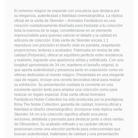
El universo mágico se expande con una pieza que destaca por
su elegancia, autenticidad y fidelidad cinematográfica. La réplica
oficial de la varita de Skender – Animales Fantásticos es una
creación cuidadosamente diseñada para trasladar a tu colección
toda la esencia de la saga, convirtiéndose en un elemento
imprescindible para quienes valoran el detalle y la calidad en
artículos de colección. Esta varita de Skender escala 1:1
reproduce con precisión el diseño visto en pantalla, respetando
proporciones, texturas y acabados. Fabricada en resina de alta
calidad (Polyresin), ofrece un equilibrio perfecto entre resistencia
y realismo, logrando una apariencia sólida y sofisticada. Con una
longitud aproximada de 34 cm, mantiene el tamaño original, lo
que aporta autenticidad y presencia tanto en exposición como en
vitrinas dedicadas al mundo mágico. Presentada en una elegante
caja de regalo, incluye una cenefa decorativa ideal para realzar
su exhibición. Su presentación cuidada la convierte en una
excelente opción tanto para ampliar una colección como para
realizar un regalo especial. Esta varita oficial Animales
Fantásticos Noble Collection ha sido producida por la prestigiosa
firma The Noble Collection, garantía de calidad, licencia oficial y
fidelidad al diseño cinematográfico. Incorporar esta réplica varita
Skender 34 cm a tu colección significa añadir una pieza
exclusiva, detallada y pensada para destacar junto a otras varitas
de Ollivanders. Su acabado refinado y su carácter oficial la
posicionan como una elección perfecta para coleccionistas que
buscan autenticidad, materiales de calidad y una presentación