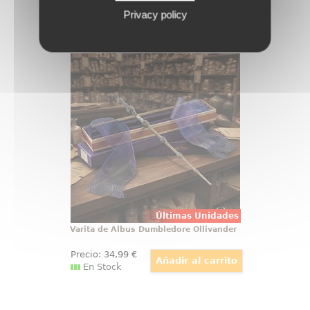
Privacy policy
Varita de Albus Dumbledore
Ollivander
Hay objetos que no se guardan, se
exhiben con orgullo, y la varita de
Albus Dumbledore pertenece a
esa categoría desde el primer
vistazo. Esta réplica oficial de
Harry Potter reúne elegancia,
simbolismo y acabado de
colección
Últimas Unidades
Varita de Albus Dumbledore Ollivander
Precio:
34
,99
€
En Stock