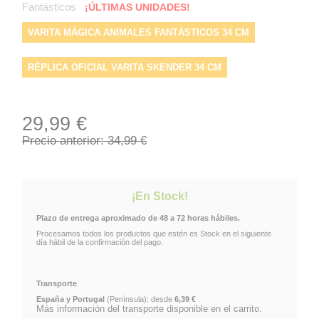
Fantásticos
¡ÚLTIMAS UNIDADES!
VARITA MÁGICA ANIMALES FANTÁSTICOS 34 CM
RÉPLICA OFICIAL VARITA SKENDER 34 CM
VARITA SKENDER ESCALA 1:1
29,99 €
VARITA DE SKENDER ANIMALES FANTÁSTICOS
Precio anterior: 34,99 €
VARITA SKENDER CAJA REGALO
¡En Stock!
VARITA POLYRESIN ANIMALES FANTÁSTICOS
Plazo de entrega aproximado de 48 a 72 horas hábiles.
Procesamos todos los productos que estén es Stock en el siguiente
VARITA COLECCIÓN OLLIVANDERS SKENDER
día hábil de la confirmación del pago.
PRODUCTO OFICIAL NOBLE COLLECTION VARITA SKENDER
Transporte
España y Portugal
(Península): desde
6,39 €
Más información del transporte disponible en el carrito.
RÉPLICA VARITA SKENDER LICENCIA OFICIAL