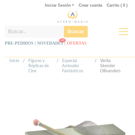
Iniciar Sesión
Crear cuenta
Carrito (
0
)
Buscar
143
PRE-PEDIDOS |
NOVEDADES
|
OFERTAS
Inicio
/
Figuras y
/
Especial
/
Varita
Réplicas de
Animales
Skender
Cine
Fantásticos
Ollivanders