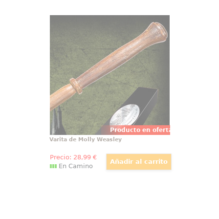
Varita de Molly Weasley
Impresionante réplica oficial de la
varita de Molly Weasley con
motivo de la película Harry Potter,
Las Reliquias de la Muerte (Harry
Potter and the Deathly Hollow).
Viene en caja de regalo.
Producto en oferta
Varita de Molly Weasley
Precio:
28
,99
€
En Camino