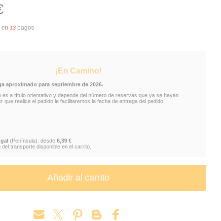
€
IX NOBLE COLLECTION
MÁGICAS CRIATURAS
FÉNIX
en
pagos
13
OENIX RÉPLICA
RÉPLICA FAWKES DUMBLEDORE
 OFICIAL HARRY POTTER
RÉPLICA FAWKES PINTADA A MANO
¡En Camino!
ECTION
FAWKES
DUMBLEDORE
ga aproximado para septiembre de 2026.
n es a título orientativo y depende del número de reservas que ya se hayan
DE DUMBLEDORE
MAGICAL CREATURES
FIGURA FAWKES 36 CM
 que realice el pedido le facilitaremos la fecha de entrega del pedido.
 HARRY POTTER
gal
(Península): desde
6,39 €
del transporte disponible en el carrito.