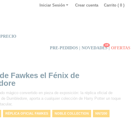
Iniciar Sesión
Crear cuenta
Carrito (
0
)
 PRECIO
148
PRE-PEDIDOS |
NOVEDADES
|
OFERTAS
 de Fawkes el Fénix de
dore
do mágico convertido en pieza de exposición: la réplica oficial de
 de Dumbledore, aporta a cualquier colección de Harry Potter un toque
acular,
RÉPLICA OFICIAL FAWKES
NOBLE COLLECTION
NN7200
CCIONABLE HARRY POTTER NOBLE COLLECTION