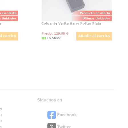
 en oferta
Producto en oferta
s Unidades
Últimas Unidades
e
Colgante Varita Harry Potter Plata
Precio:
129
,99
€
En Stock
Síguenos en
s
Facebook
ra
ra
Twitter
es