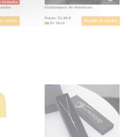
s Unidades
vander
Giratiempos de Hermione
Precio:
51
,99
€
En Stock
tuart de
Colgante Varita Harry Potter Plata
icable Me
Lleva la magia de Hogwarts
tuart uno
siempre contigo con este colgante
ente a la
de la varita de Harry Potter con
 Gru: Mi
una longitud aproximada de 12
 Favorito.
cm. Este colgante se acompaña
de un collar de unos 85 cm.