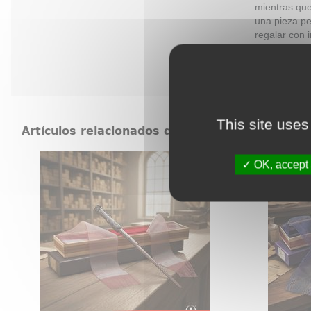
mientras que
una pieza pe
regalar con 
This site uses
Artículos relacionados que también pueden in
Varita de Harry Potter Ollivander
Varita
OK, accept 
Varita de Harry Potter original con
Hay obje
licencia oficial, diseñada para
exhiben 
convertir cualquier colección en
Albus D
una pieza con presencia propia
esa cat
desde el primer vistazo. Esta
vistazo.
réplica de Harry Potter a escala
Harry P
1:1 reúne acabado cuidado
simbo