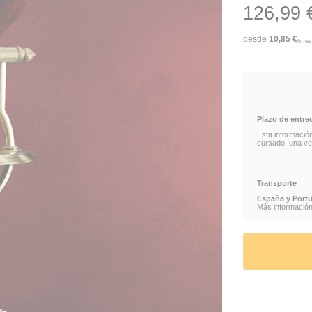
126,99 
FAWKES EL FÉN
desde
10,85
€
/mes
FAWKES THE PH
MERCHANDISING
TOPNOBLECOLL
Plazo de entre
Esta informació
FIGURA FÉNIX 
cursado, una vez
FIGURA FAWKES
Transporte
España y Portu
Más información 