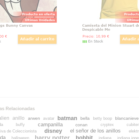
Producto en oferta
Producto
Últimas Unidades
Última
ugs Bunny Canvas
Camiseta del Minion Stuart d
Despicable Me
,00
€
Precio:
10
,99
€
k
En Stock
as Relacionadas
batman
alien
anillo
arwen
bella
blancanieve
avatar
betty boop
campanilla
conan
da
buffy
cryptex
cubite
disney
el señor de los anillos
tiva de Coleccionista
elekt
harry potter
hobbit
da
halloween
indiana
indiana jon