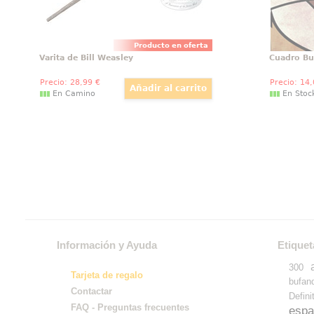
Producto en oferta
Varita de Bill Weasley
Cuadro B
Precio:
28
,99
€
Precio:
14
En Camino
En Stoc
Información y Ayuda
Etiquet
300
Tarjeta de regalo
bufan
Contactar
Defini
FAQ - Preguntas frecuentes
espa