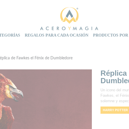
TEGORÍAS
REGALOS PARA CADA OCASIÓN
PRODUCTOS POR
éplica de Fawkes el Fénix de Dumbledore
Réplica
Dumble
Un icono del mun
Fawkes, el Fénix
solemne y espect
HARRY POTTER
HARRY
COLE