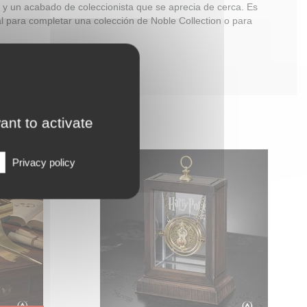
 y un acabado de coleccionista que se aprecia de cerca. Es
al para completar una colección de Noble Collection o para
ant to activate
llivander
Giratiempos de Hermione
Privacy policy
 la varita
¡Adquiere tu propia Réplica Oficial
amiga de
del Giratiempos (Time-Tuner) de
 caja de
Hermione! Esta réplica ha sido
e adorno.
realizada con total fidelidad al
lyresin).
giratiempos que aparece en la
scala 1:1,
película de Harry Potter y el
Prisionero de Azkaban