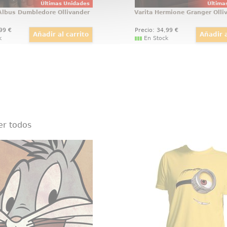
Últimas Unidades
Última
 Albus Dumbledore Ollivander
Varita Hermione Granger Olli
,99
€
Precio:
34
,99
€
k
En Stock
er todos
Cuadro Bugs Bunny Canvas
Camiseta del Minion S
Desp
ealizado en tela de Bugs
Simpática camiseta de S
e los Looney Tunes, el
de los Minions perteneci
o tiene un tamaño
saga de películas de
proximado de 30 x 30 cm.
Villano