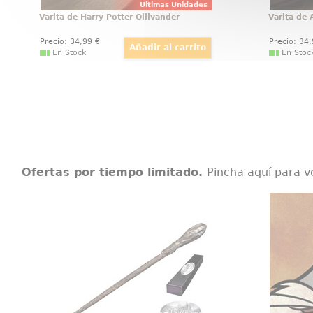
Últimas Unidades
Varita de Harry Potter Ollivander
Varita de
Precio:
34
,99
€
Precio:
34
En Stock
En Stoc
Ofertas por tiempo limitado.
Pincha aquí para v
Varita de Bill Weasley
¡Descubre la magia del mundo de
Lienzo r
Harry Potter con la auténtica
Bunny d
Varita de Bill Weasley en su
lienz
edición de personaje! Esta réplica
a
1/1, tal como se ve en las
películas de Harry Potter, ha sido
pintada a mano con esmero para
capturar