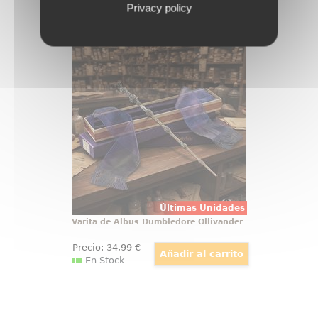
Privacy policy
Varita de Albus Dumbledore
Ollivander
Hay objetos que no se guardan, se
exhiben con orgullo, y la varita de
Albus Dumbledore pertenece a
esa categoría desde el primer
vistazo. Esta réplica oficial de
Harry Potter reúne elegancia,
simbolismo y acabado de
colección
Últimas Unidades
Varita de Albus Dumbledore Ollivander
Precio:
34
,99
€
En Stock