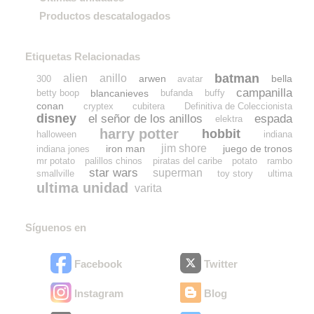
Productos descatalogados
Etiquetas Relacionadas
batman
alien
anillo
arwen
bella
300
avatar
campanilla
blancanieves
betty boop
bufanda
buffy
conan
cryptex
cubitera
Definitiva de Coleccionista
disney
el señor de los anillos
espada
elektra
harry potter
hobbit
halloween
indiana
jim shore
iron man
juego de tronos
indiana jones
mr potato
palillos chinos
piratas del caribe
potato
rambo
star wars
superman
smallville
toy story
ultima
ultima unidad
varita
Síguenos en
Facebook
Twitter
Instagram
Blog