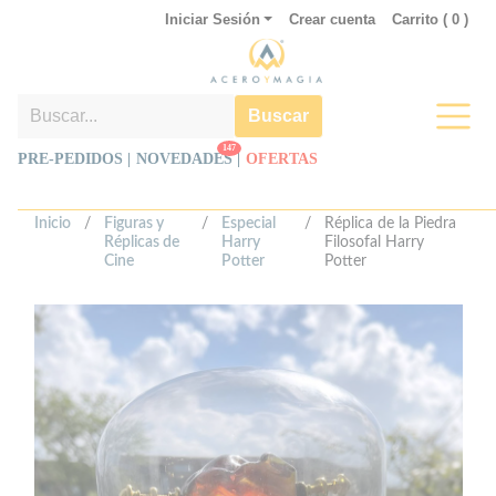
Iniciar Sesión
Crear cuenta
Carrito (
0
)
Buscar
147
PRE-PEDIDOS |
NOVEDADES
|
OFERTAS
Inicio
/
Figuras y
/
Especial
/
Réplica de la Piedra
Réplicas de
Harry
Filosofal Harry
Cine
Potter
Potter