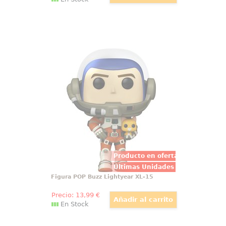
Figura POP Buzz Lightyear XL-15
Un destello de aventura galáctica
aterriza en tu estantería con la
Figura POP Disney?Pixar Lightyear
Buzz?Lightyear XL-15 de 9?cm,
diseñada en vinilo de alta
resistencia para capturar cada
detalle de su traje espacial
Producto en oferta
Últimas Unidades
Figura POP Buzz Lightyear XL-15
Precio:
13
,99
€
En Stock