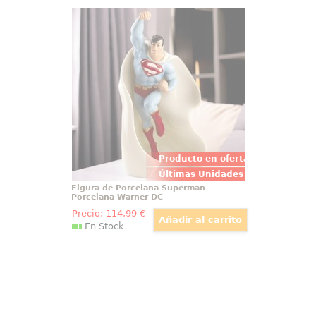
Figura de Porcelana Superman
Porcelana Warner DC
Descubre la majestuosidad y el
poder del héroe icónico por
excelencia, el inigualable
Superman de los cómics de DC,
inmortalizado en una figura de
porcelana. Esta obra maestra te
permite tener a tu superhéroe
favorito en una forma que
trasciende
Producto en oferta
Últimas Unidades
Figura de Porcelana Superman
Porcelana Warner DC
Precio:
114
,99
€
En Stock