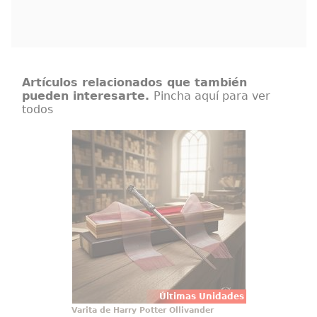
Artículos relacionados que también
pueden interesarte.
Pincha aquí para ver
todos
Varita de Harry Potter Ollivander
Varita de Harry Potter original con
licencia oficial, diseñada para
convertir cualquier colección en
una pieza con presencia propia
desde el primer vistazo. Esta
réplica de Harry Potter a escala
1:1 reúne acabado cuidado
Últimas Unidades
Varita de Harry Potter Ollivander