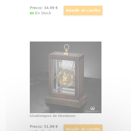
Precio:
34
,99
€
En Stock
Giratiempos de Hermione
¡Adquiere tu propia Réplica Oficial
del Giratiempos (Time-Tuner) de
Hermione! Esta réplica ha sido
realizada con total fidelidad al
giratiempos que aparece en la
película de Harry Potter y el
Prisionero de Azkaban
Giratiempos de Hermione
Precio:
51
,99
€