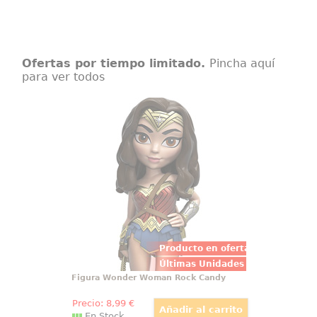
Ofertas por tiempo limitado.
Pincha aquí
para ver todos
Figura Wonder Woman Rock Candy
Figura de Wonder Woman
realizada en vinilo perteneciente
a la línea Rock Candy de Funko. La
figura tiene una altura
aproximada de 13 cm., y está
basada en la popular película de
DC Comics Wonder Woman.
Producto en oferta
Últimas Unidades
Figura Wonder Woman Rock Candy
Precio:
8
,99
€
En Stock