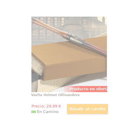
Varita Helmut Ollivanders
Épica, detallada y mágica réplica
oficial de la varita de Helmut,
basada en la saga de películas
Animales Fantásticos. Viene en
una bonita caja de regalo y con
una cenefa para adornar.
Producto en oferta
Varita Helmut Ollivanders
Precio:
29
,99
€
En Camino