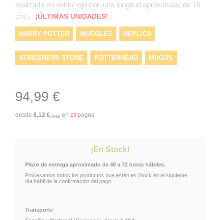
realizada en vidrio rojo con una longitud aproximada de 15
cm.,
¡ÚLTIMAS UNIDADES!
HARRY POTTER
MUGGLES
RÉPLICA
SORCERERS STONE
POTTERHEAD
MAGOS
POTTERGIRL
PIEDRA FILOSOFAL
POTTERHOME
94,99 €
HARRY
NN7386
NOBLE COLLECTION
MAGIA
desde
8,12
€
en
pagos
13
/mes
HARRYPOTTER25
PRODUCTOS HARRY POTTER
¡En Stock!
TOPNOBLECOLLECTION
Plazo de entrega aproximado de 48 a 72 horas hábiles.
Procesamos todos los productos que estén es Stock en el siguiente
día hábil de la confirmación del pago.
Transporte