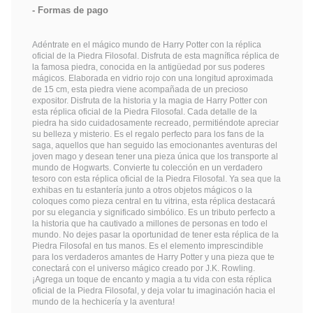
Formas de pago
Adéntrate en el mágico mundo de Harry Potter con la réplica
oficial de la Piedra Filosofal. Disfruta de esta magnífica réplica de
la famosa piedra, conocida en la antigüedad por sus poderes
mágicos. Elaborada en vidrio rojo con una longitud aproximada
de 15 cm, esta piedra viene acompañada de un precioso
expositor. Disfruta de la historia y la magia de Harry Potter con
esta réplica oficial de la Piedra Filosofal. Cada detalle de la
piedra ha sido cuidadosamente recreado, permitiéndote apreciar
su belleza y misterio. Es el regalo perfecto para los fans de la
saga, aquellos que han seguido las emocionantes aventuras del
joven mago y desean tener una pieza única que los transporte al
mundo de Hogwarts. Convierte tu colección en un verdadero
tesoro con esta réplica oficial de la Piedra Filosofal. Ya sea que la
exhibas en tu estantería junto a otros objetos mágicos o la
coloques como pieza central en tu vitrina, esta réplica destacará
por su elegancia y significado simbólico. Es un tributo perfecto a
la historia que ha cautivado a millones de personas en todo el
mundo. No dejes pasar la oportunidad de tener esta réplica de la
Piedra Filosofal en tus manos. Es el elemento imprescindible
para los verdaderos amantes de Harry Potter y una pieza que te
conectará con el universo mágico creado por J.K. Rowling.
¡Agrega un toque de encanto y magia a tu vida con esta réplica
oficial de la Piedra Filosofal, y deja volar tu imaginación hacia el
mundo de la hechicería y la aventura!