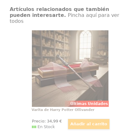
Artículos relacionados que también
pueden interesarte.
Pincha aquí para ver
todos
Varita de Harry Potter Ollivander
Varita de Harry Potter original con
licencia oficial, diseñada para
convertir cualquier colección en
una pieza con presencia propia
desde el primer vistazo. Esta
réplica de Harry Potter a escala
1:1 reúne acabado cuidado
Últimas Unidades
Varita de Harry Potter Ollivander
Precio:
34
,99
€
En Stock