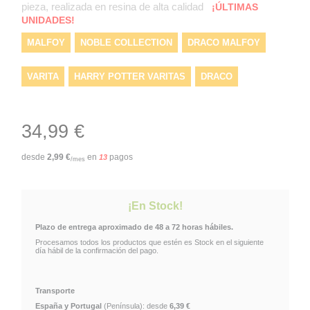
pieza, realizada en resina de alta calidad
¡ÚLTIMAS
UNIDADES!
MALFOY
NOBLE COLLECTION
DRACO MALFOY
VARITA
HARRY POTTER VARITAS
DRACO
VARITA DRACO MALFOY
HARRY POTTER
34,99 €
VARITAS
desde
2,99
€
en
pagos
13
/mes
¡En Stock!
Plazo de entrega aproximado de 48 a 72 horas hábiles.
Procesamos todos los productos que estén es Stock en el siguiente
día hábil de la confirmación del pago.
Transporte
España y Portugal
(Península): desde
6,39 €