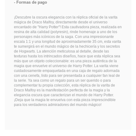
Formas de pago
¡Descubre la oscura elegancia con la réplica oficial de la varita
mágica de Draco Malfoy, directamente desde el universo
encantado de "Harry Potter"! Esta cautivadora pieza, realizada en
resina de alta calidad (polyresin), rinde homenaje a uno de los
personajes más icónicos de la saga. Con una impresionante
escala 1:1 y una longitud de aproximadamente 35 cm, esta varita
te sumergirá en el mundo mágico de la hechicería y los secretos
de Hogwarts. La atención meticulosa al detalle, desde las
texturas hasta los intrincados diseños, hace que esta réplica sea
más que un objeto coleccionable: es una pieza auténtica de la
magia que envuelve el universo de Harry Potter. La varita viene
cuidadosamente empaquetada en una caja de regalo adornada
con una cenefa, listo para ser presentada a cualquier fan leal de
la serie. Ya sea como un regalo para un ser querido o para
complementar tu propia colección, esta réplica de la varita de
Draco Malfoy es la manifestación perfecta de la magia y la
elegancia oscura que caracterizan el mundo de Harry Potter.
¡Deja que la magia te envuelva con esta pieza imprescindible
para los verdaderos admiradores del mundo mágico!