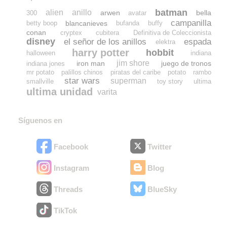
batman
alien
anillo
arwen
bella
300
avatar
campanilla
blancanieves
betty boop
bufanda
buffy
conan
cryptex
cubitera
Definitiva de Coleccionista
disney
el señor de los anillos
espada
elektra
harry potter
hobbit
halloween
indiana
jim shore
iron man
juego de tronos
indiana jones
mr potato
palillos chinos
piratas del caribe
potato
rambo
star wars
superman
smallville
toy story
ultima
ultima unidad
varita
Síguenos en
Facebook
Twitter
Instagram
Blog
Threads
BlueSky
TikTok