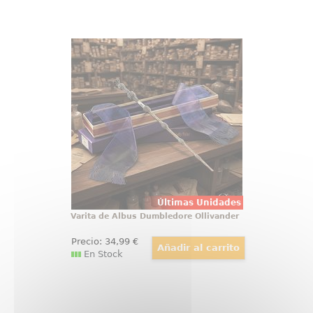
Varita de Albus Dumbledore
Ollivander
Hay objetos que no se guardan, se
exhiben con orgullo, y la varita de
Albus Dumbledore pertenece a
esa categoría desde el primer
vistazo. Esta réplica oficial de
Harry Potter reúne elegancia,
simbolismo y acabado de
colección
Últimas Unidades
Varita de Albus Dumbledore Ollivander
Precio:
34
,99
€
En Stock