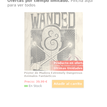
Ofertas por tiempo limitado.
Pincha aquí
para ver todos
Póster de Madera Extremely
Dangerous Animales Fantásticos
Póster realizado en madera de
Extremely Dangerous, el Póster
tiene un tamaño aproximado de
40 x 60 cm., decora tu espacio
preferido con un toque retro.
Producto en oferta
Últimas Unidades
Póster de Madera Extremely Dangerous
Animales Fantásticos
Precio:
39
,99
€
En Stock