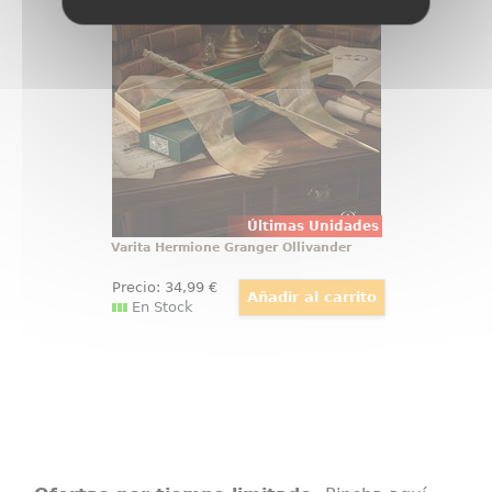
de Hermione Granger, amiga de
Harry Potter. Viene en caja de
regalo con una cenefa de adorno.
Realizada en resina (Polyresin).
Escala 1:1,
Últimas Unidades
Varita Hermione Granger Ollivander
Precio:
34
,99
€
En Stock