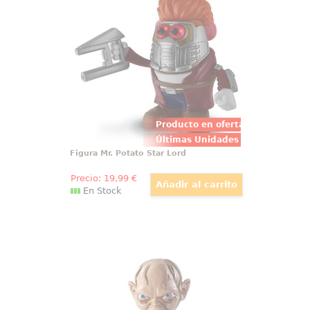
figura Mr. Potato Head edición
coleccionista de Star-Lord, líder
de los Guardianes de la Galaxia.
Esta divertida pieza mide 17 cm y
está fabricada en PVC resistente
Producto en oferta
Últimas Unidades
Figura Mr. Potato Star Lord
Precio:
19
,99
€
En Stock
Figura Gollum Toyllectible
Bendyfigs
Figura articulada de Gollum
basado en la saga de El Señor de
los Anillos. Puedes mover sus