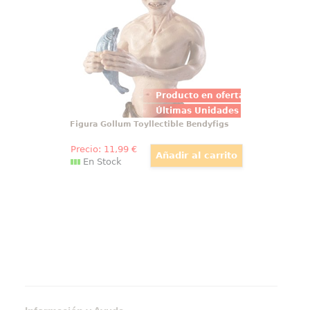
brazos y piernas. Mide
aproximadamente 19 cm. El
regalo perfecto para fans de la
Tierra Media y será un verdadero
compañero para ti.
Producto en oferta
Últimas Unidades
Figura Gollum Toyllectible Bendyfigs
Precio:
11
,99
€
En Stock