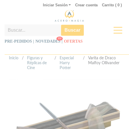
Iniciar Sesión
Crear cuenta
Carrito (
0
)
Buscar
153
PRE-PEDIDOS |
NOVEDADES
|
OFERTAS
Inicio
/
Figuras y
/
Especial
/
Varita de Draco
Réplicas de
Harry
Malfoy Ollivander
Cine
Potter