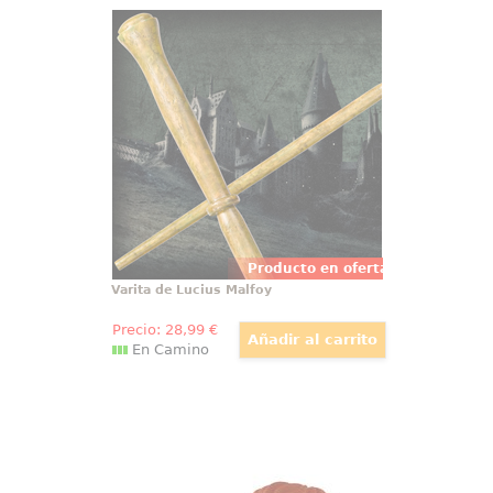
Varita de Lucius Malfoy
Espectacular réplica oficial de la
varita de Lucius Malfoy con
motivo de la película Harry Potter,
Las Reliquias de la Muerte (Harry
Potter and the Deathly Hollow).
Viene en caja de regalo.
Producto en oferta
Varita de Lucius Malfoy
Precio:
28
,99
€
En Camino
Figura Mr. Potato Star Lord
Dale ritmo a tu escritorio con la