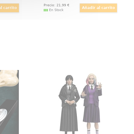
Precio:
21
,99
€
En Stock
Voldemort
Figuras Wednesday Addams
(Nevermore Uniform) y Enid
a con la
La emoción por el misterio
ta de Lord
alcanza su máximo con el pack de
ias de la
figuras articuladas NECA de
er! Esta
Wednesday Addams y Enid
eación te
Sinclair: ambas miden 20 cm de
o mágico
altura y lucen sus uniformes de
a antes.
Nevermore Academy