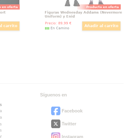
 en oferta
Producto en oferta
ort
Figuras Wednesday Addams (Nevermore
Uniform) y Enid
Precio:
89
,99
€
En Camino
Síguenos en
s
Facebook
ra
ra
Twitter
es
os
ry
Instagram