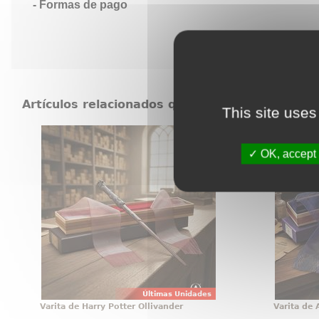
Formas de pago
Artículos relacionados que también pueden in
This site uses
Varita de Harry Potter Ollivander
Varita
Varita de Harry Potter original con
OK, accept 
Hay obje
licencia oficial, diseñada para
exhiben 
convertir cualquier colección en
Albus D
una pieza con presencia propia
esa cat
desde el primer vistazo. Esta
vistazo.
réplica de Harry Potter a escala
Harry P
1:1 reúne acabado cuidado
simbo
Últimas Unidades
Varita de Harry Potter Ollivander
Varita de