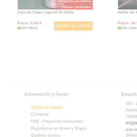
Producto en oferta
Últimas Unidades
Taza de Viaje Legend of Zelda
Varita de
Precio:
9
,99
€
Precio:
28
En Stock
En Cam
Información y Ayuda
Etiquet
300
Tarjeta de regalo
bufan
Contactar
Defini
FAQ - Preguntas frecuentes
espa
Registrarse en Acero y Magia
iron 
pirata
Quiénes somos