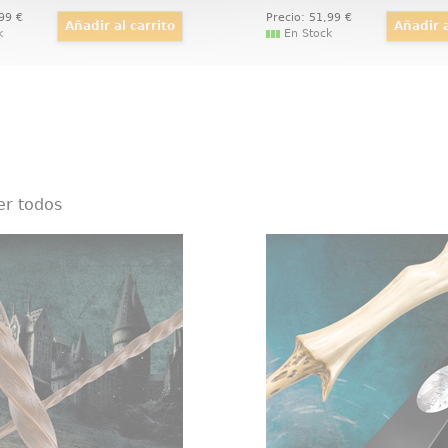
,99
€
Precio:
51
,99
€
k
En Stock
er todos
ta de Xenophilius Lovegood
Varita Personaje Lord 
 y realista réplica oficial
¡Domina la magia oscur
varita de Xenophilius
réplica oficial de la vari
d basada en la saga de
Voldemort de "Las Reliqu
otter. Viene en caja de
Muerte" de Harry Pott
. Realizada en resina
maléfica y realista recr
(Polyresin).
sumergirá en el univers
como nunc