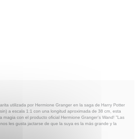
 varita utilizada por Hermione Granger en la saga de Harry Potter
sin) a escala 1:1 con una longitud aproximada de 38 cm, esta
e la magia con el producto oficial Hermione Granger's Wand! "Las
unos les gusta jactarse de que la suya es la más grande y la