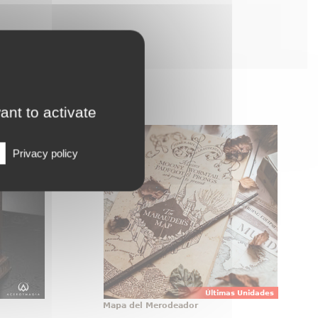
ant to activate
 Hermione
Mapa del Merodeador
ca Oficial
Impresionante réplica a tamaño
Privacy policy
uner) de
real del Mapa del Merodeador
 ha sido
(Marauder´s Map) impreso en
elidad al
papel de pergamino. El mapa del
ce en la
Merodeador tiene unas
ter y el
dimensiones aproximadas cuando
e Azkaban
está abierto de 39 x 184 cm., y de
39 x 21 cm.
Últimas Unidades
Mapa del Merodeador