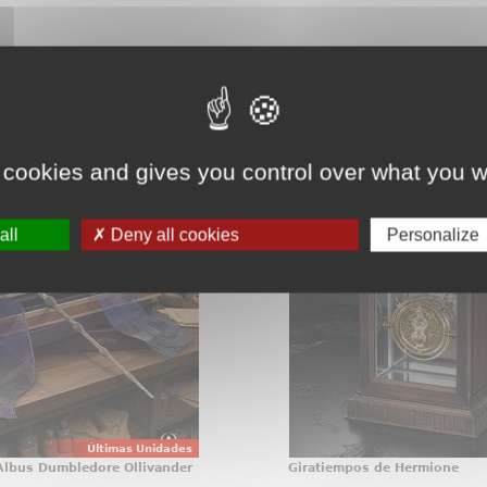
teresarte.
Pincha aquí para ver todos
 cookies and gives you control over what you w
 de Albus Dumbledore
Giratiempos de
Ollivander
¡Adquiere tu propia Répli
all
Deny all cookies
Personalize
tos que no se guardan, se
del Giratiempos (Time-T
con orgullo, y la varita de
Hermione! Esta réplica
umbledore pertenece a
realizada con total fid
egoría desde el primer
giratiempos que apare
 Esta réplica oficial de
película de Harry Pot
otter reúne elegancia,
Prisionero d
lismo y acabado de
colección
Últimas Unidades
 Albus Dumbledore Ollivander
Giratiempos de Hermione