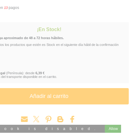
en
pagos
13
NGER
VARITA MÁS PODEROSA
VARITAS OLLIVANDER
COMPRAR VARITAS MAGICAS
¡En Stock!
ga aproximado de 48 a 72 horas hábiles.
AS
VENTA
HARRY
WAND
NN7021
 los productos que estén es Stock en el siguiente día hábil de la confirmación
 POTTER
HARRYPOTTER25
VARITA HERMIONE
VARITAS OLLIVANDER OFICIALES
HERMIONE GRANGER
gal
(Península): desde
6,39 €
del transporte disponible en el carrito.
 POTER
book is disabled.
Allow