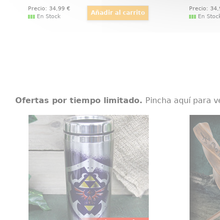
Precio:
34
,99
€
Precio:
34
En Stock
En Stoc
Ofertas por tiempo limitado.
Pincha aquí para v
Taza de Viaje Legend of Zelda
Vari
Impresionante Taza de viaje con
Detallada
el Logo de Link basado en el
de la 
fabuloso videojuego de Legend of
Lovegoo
Zelda.
Harry P
regalo