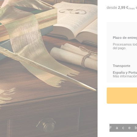
desde
2,99
€
/mes
HERMIONE GRA
COLECCIÓN DE 
Plazo de entre
VENTA DE VARIT
Procesamos todos
del pago.
VARITAS HARRY
Transporte
COLECCIÓN DE 
España y Portu
Más información 
VARITAS HARRY
Face