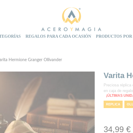
TEGORÍAS
REGALOS PARA CADA OCASIÓN
PRODUCTOS POR
arita Hermione Granger Ollivander
Varita 
Preciosa réplica 
en caja de regal
¡ÚLTIMAS UNI
REPLICA
OL
VARITA MÁGICA
34,99 €
VARITA
VARI