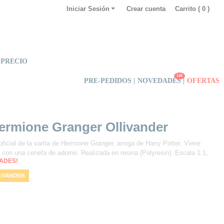
Iniciar Sesión
Crear cuenta
Carrito (
0
)
 PRECIO
146
PRE-PEDIDOS |
NOVEDADES
|
OFERTAS
Hermione Granger Ollivander
oficial de la varita de Hermione Granger, amiga de Harry Potter. Viene
o con una cenefa de adorno. Realizada en resina (Polyresin). Escala 1:1,
DADES!
LIVANDER
 RÉPLICA OFICIAL DE HERMIONE GRANGER
VARITA DE VARITAS
TA HERMIONE GRANGER
VARITA MÁS GRANDE
VARITA MÁGICA