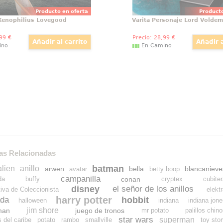
Producto en oferta
Producto
 Xenophilius Lovegood
Varita Personaje Lord Voldem
,99
€
Precio:
28
,99
€
ino
En Camino
as Relacionadas
batman
alien
anillo
arwen
bella
blancanieve
avatar
betty boop
campanilla
conan
da
buffy
cryptex
cubite
disney
el señor de los anillos
tiva de Coleccionista
elekt
harry potter
hobbit
da
halloween
indiana
indiana jon
jim shore
man
juego de tronos
mr potato
palillos chin
star wars
superman
s del caribe
potato
rambo
smallville
toy sto