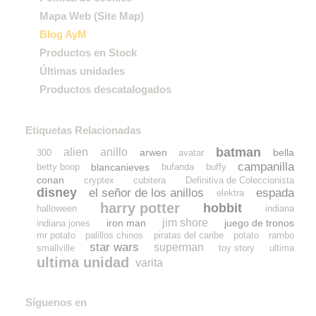
Mapa Web (Site Map)
Blog AyM
Productos en Stock
Últimas unidades
Productos descatalogados
Etiquetas Relacionadas
batman
alien
anillo
arwen
bella
300
avatar
campanilla
blancanieves
betty boop
bufanda
buffy
conan
cryptex
cubitera
Definitiva de Coleccionista
disney
el señor de los anillos
espada
elektra
harry potter
hobbit
halloween
indiana
jim shore
iron man
juego de tronos
indiana jones
mr potato
palillos chinos
piratas del caribe
potato
rambo
star wars
superman
smallville
toy story
ultima
ultima unidad
varita
Síguenos en