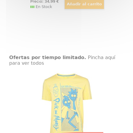
Precio:
34
,99
€
En Stock
Ofertas por tiempo limitado.
Pincha aquí
para ver todos
Camiseta Crazy Crap Rick and
Morty
Espectacular Camiseta de Crazy
Crap basada en los famosos
personajes de Rick and Morty
Revive las aventuras de Rick y
Morty con esta divertida camiseta.