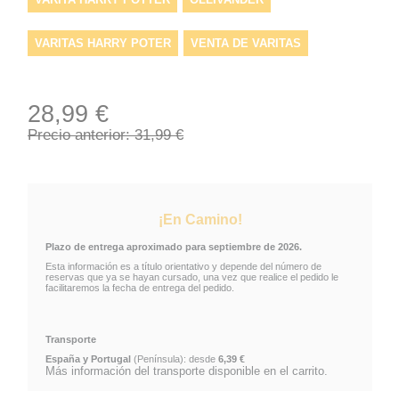
VARITAS HARRY POTER
VENTA DE VARITAS
HARRY
VARITAS HARRY POTTER
28,99 €
COMPRAR VARITAS MAGICAS
REPLICA
MÁGICA
Precio anterior: 31,99 €
VARITA
WAND
VENTA
VARITA HARRY POTTER PERSONAJE
VARITA
¡En Camino!
Plazo de entrega aproximado para septiembre de 2026.
Esta información es a título orientativo y depende del número de
reservas que ya se hayan cursado, una vez que realice el pedido le
facilitaremos la fecha de entrega del pedido.
Transporte
España y Portugal
(Península): desde
6,39 €
Más información del transporte disponible en el carrito.