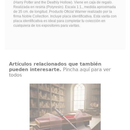
(Harry Potter and the Deathly Hollow). Viene en caja de regalo.
Realizada en resina (Polyresin). Escala 1:1., medida aproximada
de 35 cm. de longitud. Producto Oficial Warner realizado por la
firma Noble Collection. Incluye placa identificativa. Esta varita con
placa identificativa es ideal para completar tu colección en
cualquiera de los expositores para varitas.
Artículos relacionados que también
pueden interesarte.
Pincha aquí para ver
todos
Varita de Harry Potter Ollivander
Varita de Harry Potter original con
licencia oficial, diseñada para
convertir cualquier colección en
una pieza con presencia propia
desde el primer vistazo. Esta
réplica de Harry Potter a escala
1:1 reúne acabado cuidado