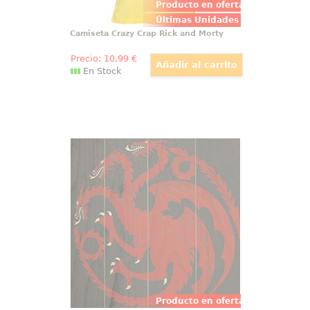
Producto en oferta
Últimas Unidades
Camiseta Crazy Crap Rick and Morty
Precio:
10
,99
€
En Stock
Póster de Madera Escudo Targaryen
Juego de Tronos
Precioso Póster realizado en
madera del torso del escudo de la
familia Targaryen, el Póster tiene
un tamaño aproximado de 40 x 60
cm., decora tu espacio preferido
con un toque retro.
Producto en oferta