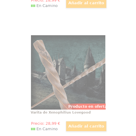
Precio:
28
,99
€
En Camino
Varita de Xenophilius Lovegood
Detallada y realista réplica oficial
de la varita de Xenophilius
Lovegood basada en la saga de
Harry Potter. Viene en caja de
regalo. Realizada en resina
(Polyresin).
Producto en oferta
Varita de Xenophilius Lovegood
Precio:
28
,99
€
En Camino