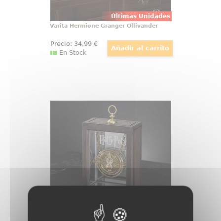
Últimas Unidades
Varita Hermione Granger Ollivander
Precio:
34
,99
€
En Stock
Giratiempos de Hermione
¡Adquiere tu propia Réplica Oficial
del Giratiempos (Time-Tuner) de
Hermione! Esta réplica ha sido
realizada con total fidelidad al
giratiempos que aparece en la
película de Harry Potter y el
Prisionero de Azkaban