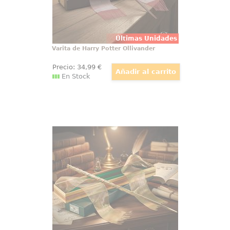
Últimas Unidades
Varita de Harry Potter Ollivander
Precio:
34
,99
€
En Stock
Varita Hermione Granger Ollivander
Preciosa réplica oficial de la varita
de Hermione Granger, amiga de
Harry Potter. Viene en caja de
regalo con una cenefa de adorno.
Realizada en resina (Polyresin).
Escala 1:1,