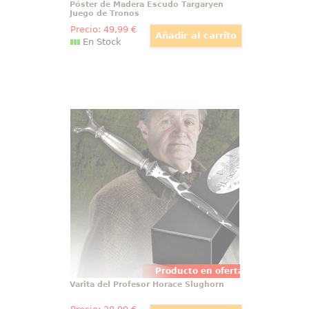
Póster de Madera Escudo Targaryen
Juego de Tronos
Precio:
49
,99
€
En Stock
Varita del Profesor Horace Slughorn
Fabulosa réplica oficial de la
Varita del Profesor Horace
Slughorn de las películas “Harry
Potter”. Realizada en resina
(Polyresin). Las Reliquias de la
Muerte (Harry Potter and the
Deathly Hollow). Viene en caja de
regalo.
Producto en oferta
Varita del Profesor Horace Slughorn