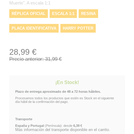
Muerte". A escala 1:1
RÉPLICA OFICIAL
ESCALA 1:1
RESINA
PLACA IDENTIFICATIVA
HARRY POTTER
RELIQUIAS DE LA MUERTE
NN8200
VARITA ROTA
28,99 €
NOBLE COLLECTION
Precio anterior: 31,99 €
¡En Stock!
Plazo de entrega aproximado de 48 a 72 horas hábiles.
Procesamos todos los productos que estén es Stock en el siguiente
día hábil de la confirmación del pago.
Transporte
España y Portugal
(Península): desde
6,39 €
Más información del transporte disponible en el carrito.