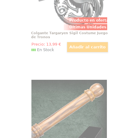
Producto en oferta
Últimas Unidades
Colgante Targaryen Sigil Costume Juego
de Tronos
Precio:
13
,99
€
En Stock
Varita de Gregory Goyle
Detallada réplica oficial de la
varita de Gregory Goyle con
motivo de la película Harry Potter,
Las Reliquias de la Muerte (Harry
Potter and the Deathly Hollow).