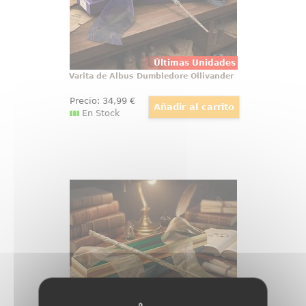
colección
Últimas Unidades
Varita de Albus Dumbledore Ollivander
Precio:
34
,99
€
En Stock
Varita Hermione Granger Ollivander
Preciosa réplica oficial de la varita
de Hermione Granger, amiga de
Harry Potter. Viene en caja de
regalo con una cenefa de adorno.
Realizada en resina (Polyresin).
Escala 1:1,