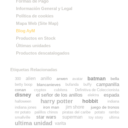
Formas de Pago
Información General y Legal
Política de cookies
Mapa Web (Site Map)
Blog AyM
Productos en Stock
Últimas unidades
Productos descatalogados
Etiquetas Relacionadas
batman
alien
anillo
arwen
bella
300
avatar
campanilla
blancanieves
betty boop
bufanda
buffy
conan
cryptex
cubitera
Definitiva de Coleccionista
disney
el señor de los anillos
espada
elektra
harry potter
hobbit
halloween
indiana
jim shore
iron man
juego de tronos
indiana jones
mr potato
palillos chinos
piratas del caribe
potato
rambo
star wars
superman
smallville
toy story
ultima
ultima unidad
varita