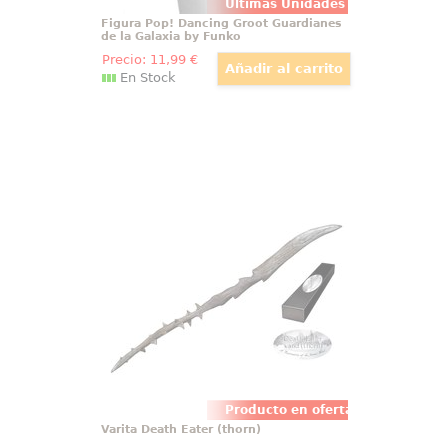
Últimas Unidades
Figura Pop! Dancing Groot Guardianes
de la Galaxia by Funko
Precio:
11
,99
€
En Stock
Varita Death Eater (thorn)
Descubre el lado más oscuro de la
magia con la impresionante Varita
de Mortífago versión 6 en su
edición de personaje. Esta réplica
1/1, tal como se ve en las
películas de Harry Potter, ha sido
pintada a mano con minuciosidad
Producto en oferta
Varita Death Eater (thorn)