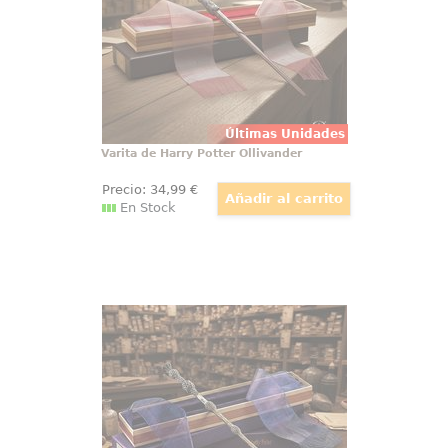
réplica de Harry Potter a escala
1:1 reúne acabado cuidado
Últimas Unidades
Varita de Harry Potter Ollivander
Precio:
34
,99
€
En Stock
Varita de Albus Dumbledore
Ollivander
Hay objetos que no se guardan, se
exhiben con orgullo, y la varita de
Albus Dumbledore pertenece a
esa categoría desde el primer
vistazo. Esta réplica oficial de
Harry Potter reúne elegancia,
simbolismo y acabado de