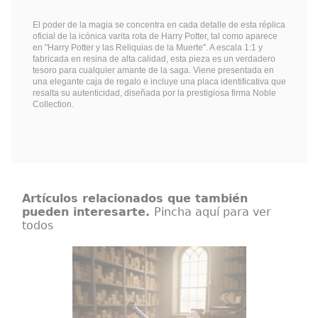
El poder de la magia se concentra en cada detalle de esta réplica
oficial de la icónica varita rota de Harry Potter, tal como aparece
en "Harry Potter y las Reliquias de la Muerte". A escala 1:1 y
fabricada en resina de alta calidad, esta pieza es un verdadero
tesoro para cualquier amante de la saga. Viene presentada en
una elegante caja de regalo e incluye una placa identificativa que
resalta su autenticidad, diseñada por la prestigiosa firma Noble
Collection.
Artículos relacionados que también
pueden interesarte.
Pincha aquí para ver
todos
Varita de Harry Potter Ollivander
Varita de Harry Potter original con
licencia oficial, diseñada para
convertir cualquier colección en
una pieza con presencia propia
desde el primer vistazo. Esta