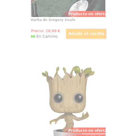
Producto en oferta
Varita de Gregory Goyle
Precio:
28
,99
€
En Camino
Figura Pop! Dancing Groot
Guardianes de la Galaxia by Funko
Figura de Dancing Groot realizada
en vinilo perteneciente a la línea
Pop! de Funko. La figura tiene una
altura aproximada de 10 cm., y
está basada en la película de
Guardianes de la Galaxia de
Marvel Comics.
Producto en oferta