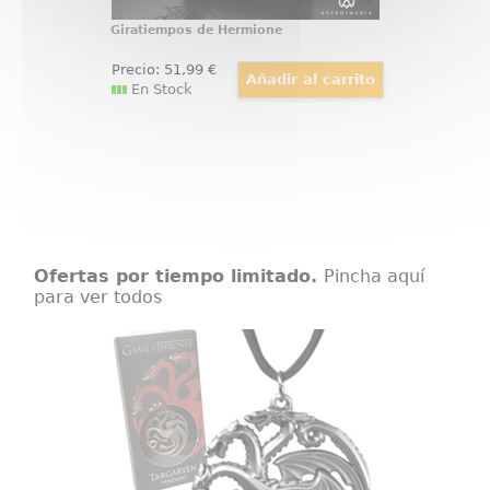
Giratiempos de Hermione
Precio:
51
,99
€
En Stock
Ofertas por tiempo limitado.
Pincha aquí
para ver todos
Colgante Targaryen Sigil Costume
Juego de Tronos
Réplica Oficial del Colgante
Targaryen Sigil Costume basado
en la serie de Televisión de Juego
de Tronos. El colgante está
realizado en metal, con el
grabado de un dragón tricéfalo.