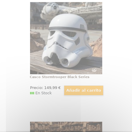
Casco Stormtrooper Black Series
Descubre las emocionantes
historias del bien contra el mal en
una galaxia muy, muy lejana con
el Casco electrónico de
Stormtrooper Black Series de Star
Wars. El casco tiene una escala
1/1
Casco Stormtrooper Black Series
Precio:
149
,99
€
En Stock
Varita de Albus Dumbledore
Ollivander