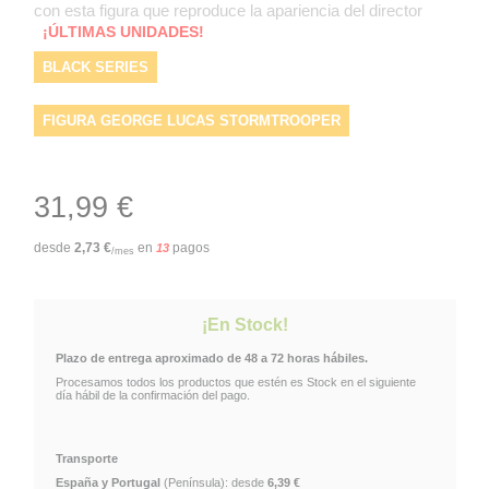
con esta figura que reproduce la apariencia del director
¡ÚLTIMAS UNIDADES!
BLACK SERIES
FIGURA GEORGE LUCAS STORMTROOPER
STORMTROOPER
KENNER
STAR WARS
31,99 €
FIGURAS DE ACCIÓN
HASBRO
desde
2,73
€
en
pagos
13
/mes
FIGURA GEORGE LUCAS
GEORGE LUCAS
¡En Stock!
Plazo de entrega aproximado de 48 a 72 horas hábiles.
Procesamos todos los productos que estén es Stock en el siguiente
día hábil de la confirmación del pago.
Transporte
España y Portugal
(Península): desde
6,39 €