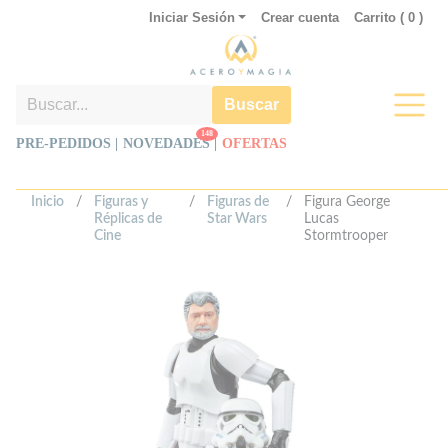
Iniciar Sesión
Crear cuenta
Carrito (
0
)
Buscar
148
PRE-PEDIDOS |
NOVEDADES
|
OFERTAS
Inicio
/
Figuras y
/
Figuras de
/
Figura George
Réplicas de
Star Wars
Lucas
Cine
Stormtrooper