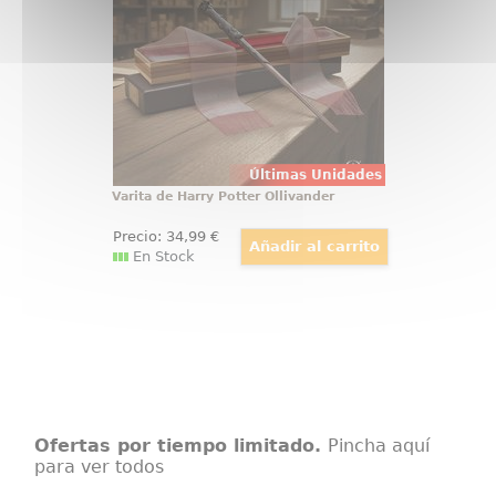
desde el primer vistazo. Esta
réplica de Harry Potter a escala
1:1 reúne acabado cuidado
Últimas Unidades
Varita de Harry Potter Ollivander
Precio:
34
,99
€
En Stock
Ofertas por tiempo limitado.
Pincha aquí
para ver todos