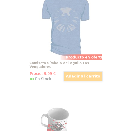
Camiseta con el símbolo del
Águila de Los Vengadores. La
camiseta está basada en los
legendarios comics de Los
Vengadores de Marvel.
Producto en oferta
Camiseta Símbolo del Águila Los
Vengadores
Precio:
9
,99
€
En Stock
Set de Afeitado de Sweeney Todd
Réplica del set de afeitado basado
en la popular película de
“Sweeney Todd”. Producto oficial.