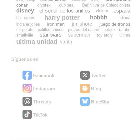
conan
cryptex
cubitera
Definitiva de Coleccionista
disney
el señor de los anillos
espada
elektra
harry potter
hobbit
halloween
indiana
jim shore
iron man
juego de tronos
indiana jones
mr potato
palillos chinos
piratas del caribe
potato
rambo
star wars
superman
smallville
toy story
ultima
ultima unidad
varita
Síguenos en
Facebook
Twitter
Instagram
Blog
Threads
BlueSky
TikTok