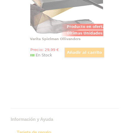
adornar.
Producto en oferta
Últimas Unidades
Varita Spielman Ollivanders
Precio:
29
,99
€
En Stock
Información y Ayuda
Tarjeta de regalo