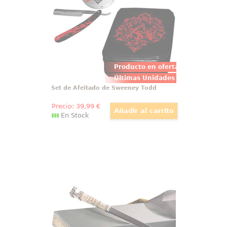
Producto en oferta
Últimas Unidades
Set de Afeitado de Sweeney Todd
Precio:
39
,99
€
En Stock
Varita Spielman Ollivanders
Maravillosa, detallada y mágica
réplica oficial de la varita de
Spielman, basada en la saga de
películas Animales Fantásticos.
Viene en una bonita caja de
regalo y con una cenefa para