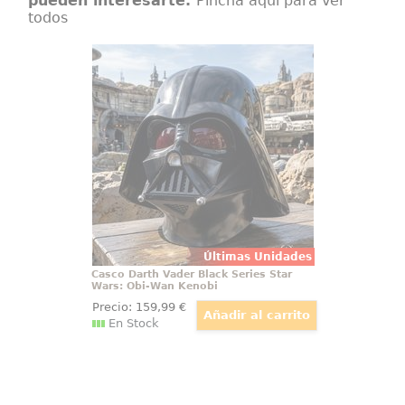
pueden interesarte.
Pincha aquí para ver
todos
Casco Darth Vader Black Series Star
Wars: Obi-Wan Kenobi
Obi-Wan Kenobi tiene lugar varios
años tras los dramáticos sucesos
de Star Wars: La venganza de los
Sith, en donde Kenobi enfrentó la
corrupción de su amigo y
aprendiz Jedi Anakin Skywalker,
Últimas Unidades
Casco Darth Vader Black Series Star
Wars: Obi-Wan Kenobi
Precio:
159
,99
€
En Stock