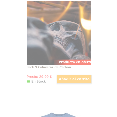
Pack 9 Calaveras de Carbón
Pack compuesto por 9 carbones
en forma de calavera con unas
dimensiones aproximadas de 7,6
x 4,6 x 6 cm. Estos carbones tiene
una calidad premium, están
realizados a mano
Producto en oferta
Pack 9 Calaveras de Carbón
Precio:
29
,99
€
En Stock
Camiseta Símbolo del Águila Los
Vengadores