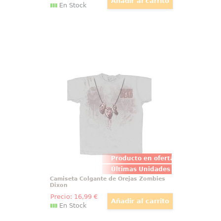
En Stock
Camiseta Colgante de Orejas
Zombies Dixon
Camiseta llena de sangre con un
desagradable colgante hecho con
orejas zombies ideado por Daryl
Dixon.
Producto en oferta
Últimas Unidades
Camiseta Colgante de Orejas Zombies
Dixon
Precio:
16
,99
€
En Stock