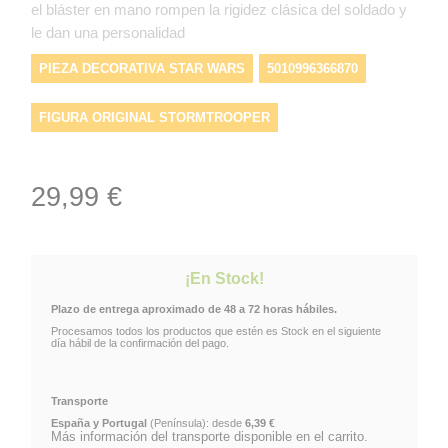
el bláster en mano rompen la rigidez clásica del soldado y
le dan una personalidad
PIEZA DECORATIVA STAR WARS
5010996366870
FIGURA ORIGINAL STORMTROOPER
FIGURA STAR WARS PARA COLECCIÓN
29,99 €
EDICIÓN CONMEMORATIVA STAR WARS
PRODUCTO COLECCIONABLE STAR WARS
¡En Stock!
Plazo de entrega aproximado de 48 a 72 horas hábiles.
FIGURA STORMTROOPER STAR WARS 15 CM
Procesamos todos los productos que estén es Stock en el siguiente
día hábil de la confirmación del pago.
REGALO STORMTROOPER STAR WARS
Transporte
REGALO PARA COLECCIONISTA STAR WARS
España y Portugal
(Península): desde
6,39 €
Más información del transporte disponible en el carrito.