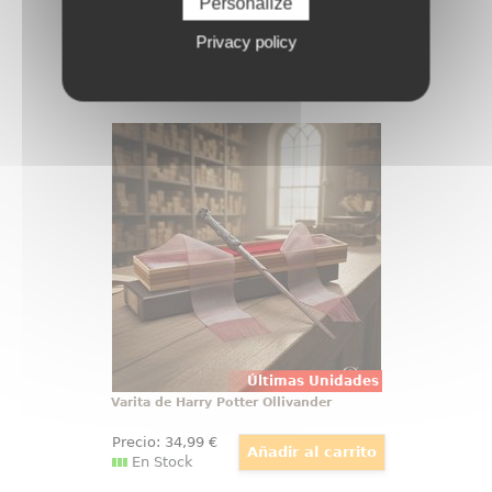
Personalize
En Stock
Privacy policy
Varita de Harry Potter Ollivander
Varita de Harry Potter original con
licencia oficial, diseñada para
convertir cualquier colección en
una pieza con presencia propia
desde el primer vistazo. Esta
réplica de Harry Potter a escala
1:1 reúne acabado cuidado
Últimas Unidades
Varita de Harry Potter Ollivander
Precio:
34
,99
€
En Stock