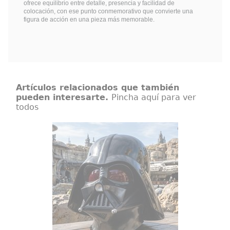
ofrece equilibrio entre detalle, presencia y facilidad de
colocación, con ese punto conmemorativo que convierte una
figura de acción en una pieza más memorable.
Artículos relacionados que también
pueden interesarte.
Pincha aquí para ver
todos
Casco Darth Vader Black Series Star
Wars: Obi-Wan Kenobi
Obi-Wan Kenobi tiene lugar varios
años tras los dramáticos sucesos
de Star Wars: La venganza de los
Sith, en donde Kenobi enfrentó la
corrupción de su amigo y
aprendiz Jedi Anakin Skywalker,