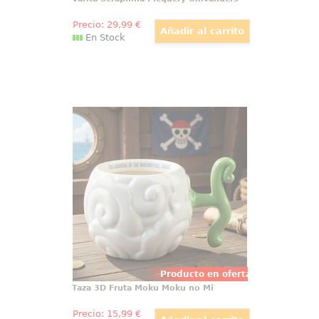
Precio:
29
,99
€
En Stock
Taza 3D Fruta Moku Moku no Mi
Una taza que no pasa
desapercibida y convierte
cualquier desayuno, pausa o
rincón de escritorio en un guiño
directo al universo de One Piece
Netflix. Esta taza 3D One Piece
inspirada en la Fruta Humo Humo
Producto en oferta
Taza 3D Fruta Moku Moku no Mi
Precio:
15
,99
€