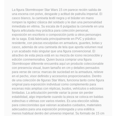
La figura Stormtrooper Star Wars 15 cm parece recién salida de
una escena con polvo, desgaste y actitud de patrulla imperial. El
casco blanco, la camiseta textil negra y el bláster en mano
rompen la rigidez clásica del soldado y le dan una personalidad
inmediata en vitrina. Su escala de 6 pulgadas la convierte en una
figura articulada muy práctica para colección personal,
exposición en escritorio o composición junto a otros personajes
de la saga. Está fabricada principalmente en PVC y plástico
resistente, con piezas esculpidas en armadura, guantes, botas y
casco, además de una camiseta de tela que aporta volumen real
y un acabado más singular que una figura convencional. El
atractivo de esta pieza está en su mezcla de icono reconocible y
edición conmemorativa. Quien busca comprar una figura
Stormtrooper diferente encuentra aquí un producto coleccionable
con presencia visual, buen tamaño en cm y detalles pensados
para verse de cerca: marcas de suciedad en la armadura, relieve
en el pecho, visor definido y accesorios proporcionados. Dentro
de una colección de figuras Star Wars, funciona tanto como figura
original para exposición individual como complemento para
escenas más amplias con réplicas, bustos, vehículos o ediciones
limitadas. La articulación permite variar la pose sin perder
estabilidad, algo importante cuando la pieza se coloca en baldas
estrechas o vitrinas con varios niveles. Es una elección sólida
para coleccionistas que valoran acabados cuidados, materiales
adecuados para una exposición prolongada y una estética
menos habitual dentro del universo imperial. Su formato de 15 cm