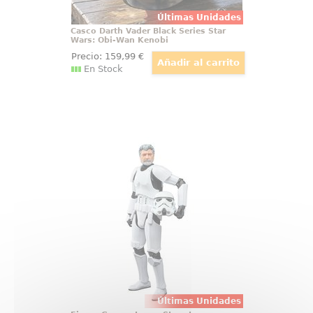
Últimas Unidades
Casco Darth Vader Black Series Star
Wars: Obi-Wan Kenobi
Precio:
159
,99
€
En Stock
Figura George Lucas Stormtrooper
Figura 2021 George Lucas (in
Stormtrooper Disguise) Star Wars
Black Series, En esta ocasión
Hasbro rinde homenaje a George
Lucas y sus logros
cinematográficos con esta figura
que reproduce la apariencia del
director
Últimas Unidades