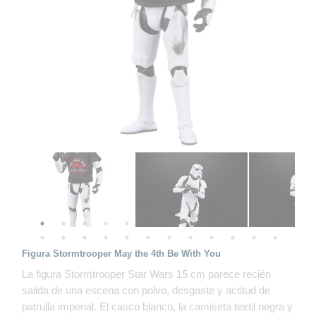
Figura Stormtrooper May the 4th Be With You
La figura Stormtrooper Star Wars 15 cm parece recién
salida de una escena con polvo, desgaste y actitud de
patrulla imperial. El casco blanco, la camiseta textil negra y