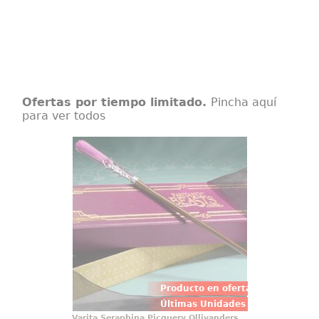
Ofertas por tiempo limitado.
Pincha aquí
para ver todos
Varita Seraphina Picquery
Ollivanders
Preciosa, detallada y mágica
réplica oficial de la varita de
Seraphina Picquery, basada en la
saga de películas Animales
Fantásticos. Viene en una bonita
caja de regalo y con una cenefa
para adornar.
Producto en oferta
Últimas Unidades
Varita Seraphina Picquery Ollivanders