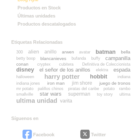
Productos en Stock
Últimas unidades
Productos descatalogados
Etiquetas Relacionadas
batman
alien
anillo
arwen
bella
300
avatar
campanilla
blancanieves
betty boop
bufanda
buffy
conan
cryptex
cubitera
Definitiva de Coleccionista
disney
el señor de los anillos
espada
elektra
harry potter
hobbit
halloween
indiana
jim shore
iron man
juego de tronos
indiana jones
mr potato
palillos chinos
piratas del caribe
potato
rambo
star wars
superman
smallville
toy story
ultima
ultima unidad
varita
Síguenos en
Facebook
Twitter