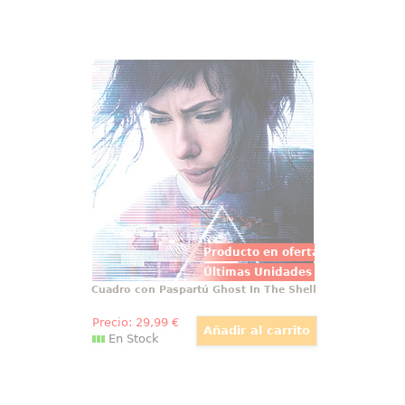
Cuadro con Paspartú Ghost In The
Shell
Fantástico cuadro de Ghost In The
Shell basado en la película de
acción y ciencia ficción dirigida
por Rupert Sanders basada en el
manga japonés del mismo
nombre de Masamune Shirow.
Producto en oferta
Últimas Unidades
Cuadro con Paspartú Ghost In The Shell
Precio:
29
,99
€
En Stock