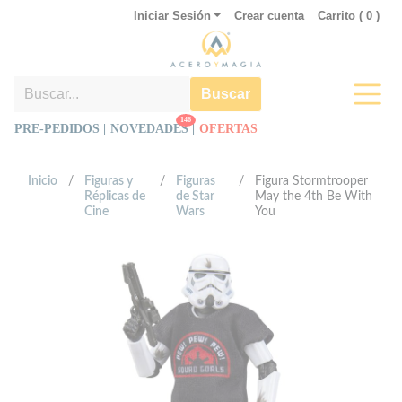
Iniciar Sesión
Crear cuenta
Carrito (
0
)
Buscar
146
PRE-PEDIDOS |
NOVEDADES
|
OFERTAS
Inicio
/
Figuras y
/
Figuras
/
Figura Stormtrooper
Réplicas de
de Star
May the 4th Be With
Cine
Wars
You