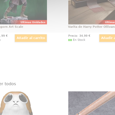
Últimas Unidades
Última
agorn Art Scale
Varita de Harry Potter Ollivan
4
,99
€
Precio:
34
,99
€
k
En Stock
er todos
op! Sad Porg Star Wars by
Varita Personaje Lavan
Funko
Preciosa y realista répli
de Sad Porg realizada en
de la varita de Lavend
perteneciente a la línea
con motivo de la pelícu
Funko. La figura tiene una
Potter, Las Reliquias de 
aproximada de 10 cm., y
(Harry Potter and the