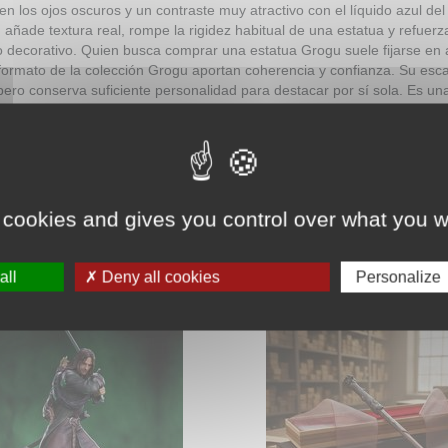
en los ojos oscuros y un contraste muy atractivo con el líquido azul de
: añade textura real, rompe la rigidez habitual de una estatua y refuer
o decorativo. Quien busca comprar una estatua Grogu suele fijarse en aut
l formato de la colección Grogu aportan coherencia y confianza. Su esca
 pero conserva suficiente personalidad para destacar por sí sola. Es un
a, materiales sólidos y acabado artesanal. Una incorporación cómoda p
 personajes galácticos con identidad propia.
 cookies and gives you control over what you w
teresarte.
Pincha aquí para ver todos
all
Deny all cookies
Personalize
Figura Aragorn Art Scale
Varita de Harry Potter 
ojos entreabiertos y los
Varita de Harry Potter or
retados sobre su espada,
licencia oficial, diseñ
dabosques guardián del
convertir cualquier col
 prepara para enfrentarse
una pieza con presenci
gión de orcos que atacará
desde el primer vista
réplica de Harry Potter
1:1 reúne acabad