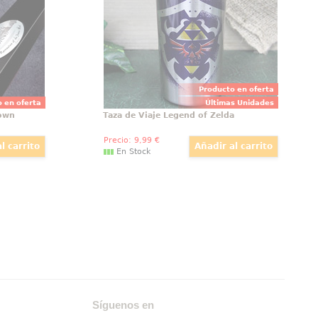
e regalo.
Producto en oferta
 en oferta
Últimas Unidades
rown
Taza de Viaje Legend of Zelda
Precio:
9
,99
€
En Stock
Síguenos en