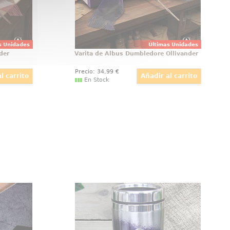
colección
s Unidades
Últimas Unidades
der
Varita de Albus Dumbledore Ollivander
Precio:
34
,99
€
En Stock
der Brown
Taza de Viaje Legend of Zelda
ca oficial
Impresionante Taza de viaje con
er Brown
el Logo de Link basado en el
la Harry
fabuloso videojuego de Legend of
la Muerte
Zelda.
 Deathly