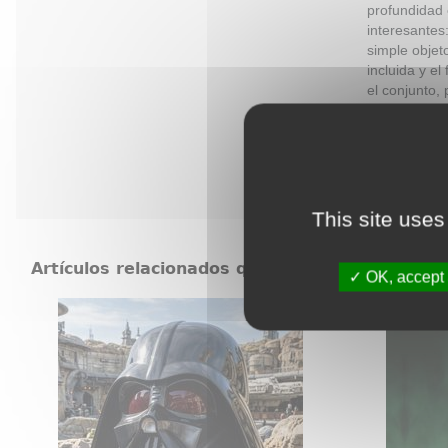
profundidad 
interesantes
simple objet
incluida y e
el conjunto,
entre ternur
inspirada en
This site uses
Artículos relacionados que también pueden in
OK, accept 
Casco Darth Vader Black Series Star
Wars: Obi-Wan Kenobi
Con los 
Obi-Wan Kenobi tiene lugar varios
puños ap
años tras los dramáticos sucesos
el guar
de Star Wars: La venganza de los
norte se
Sith, en donde Kenobi enfrentó la
a una le
corrupción de su amigo y
aprendiz Jedi Anakin Skywalker,