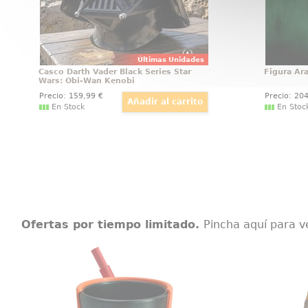
Últimas Unidades
Casco Darth Vader Black Series Star
Figura Ar
Wars: Obi-Wan Kenobi
Precio:
159
,99
€
Precio:
20
En Stock
En Stoc
Ofertas por tiempo limitado.
Pincha aquí para v
Portalápices Goku Dragon Ball
Figura P
Portalápices Goku Dragon Ball.
Figura 
Este preciosos portalápices mide
vinilo 
aproximadamente 7,9 x 9 x 11
Pop! de 
cm, está fabricado con resina y
altura 
pintado a todo color. Incluye un