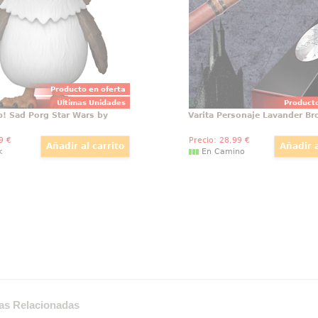
ada en saga de Star Wars.
Hollow). Viene en caja d
Producto en oferta
Últimas Unidades
Producto
p! Sad Porg Star Wars by
Varita Personaje Lavander B
9
€
Precio:
28
,99
€
k
En Camino
as Relacionadas