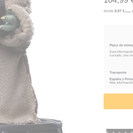
104,99 
REGALO PARA C
desde
8,97
€
/mes
ESTATUA GROG
042882336716
REGALO FIGUR
Plazo de entre
Esta informació
cursado, una vez
Transporte
España y Portu
Más información 
Face