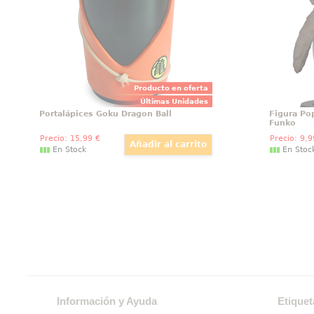
está bas
bolígrafo extraíble y funcional
Producto en oferta
Últimas Unidades
Portalápices Goku Dragon Ball
Figura Po
Funko
Precio:
15
,99
€
Precio:
9
,9
En Stock
En Stoc
Información y Ayuda
Etiquet