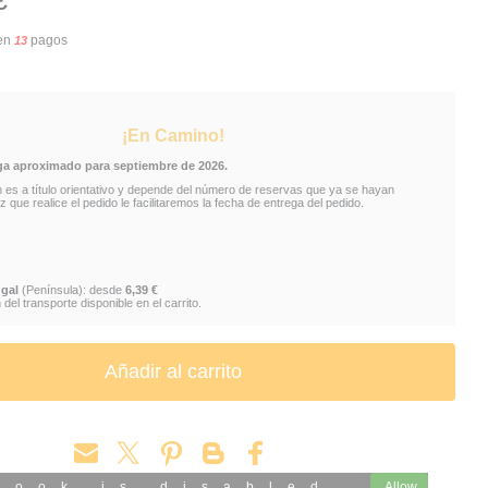
€
OLECCIONISTA GALÁCTICO
RÉPLICA GROGU CON TÚNICA DE TELA
en
pagos
13
U ALWAYS HUNGRY
PIEZA DECORATIVA GROGU COLECCIÓN
FIGURA COLECCIONABLE GROGU RESINA
¡En Camino!
A GROGU
ga aproximado para septiembre de 2026.
n es a título orientativo y depende del número de reservas que ya se hayan
 que realice el pedido le facilitaremos la fecha de entrega del pedido.
gal
(Península): desde
6,39 €
del transporte disponible en el carrito.
book is disabled.
Allow