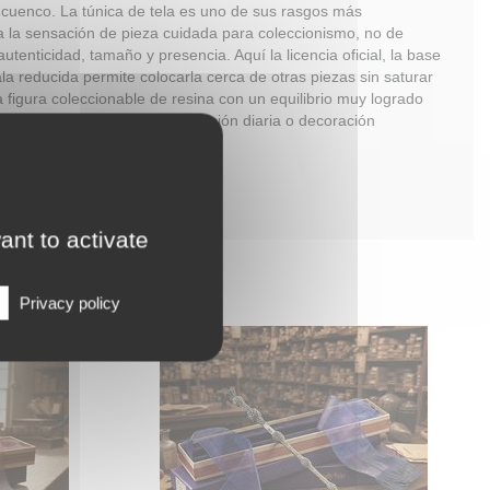
l cuenco. La túnica de tela es uno de sus rasgos más
za la sensación de pieza cuidada para coleccionismo, no de
enticidad, tamaño y presencia. Aquí la licencia oficial, la base
la reducida permite colocarla cerca de otras piezas sin saturar
a figura coleccionable de resina con un equilibrio muy logrado
ara colección personal, exposición diaria o decoración
ant to activate
Privacy policy
Ollivander
Varita de Albus Dumbledore
Ollivander
iginal con
Hay objetos que no se guardan, se
ada para
exhiben con orgullo, y la varita de
ección en
Albus Dumbledore pertenece a
a propia
esa categoría desde el primer
zo. Esta
vistazo. Esta réplica oficial de
 a escala
Harry Potter reúne elegancia,
o cuidado
simbolismo y acabado de