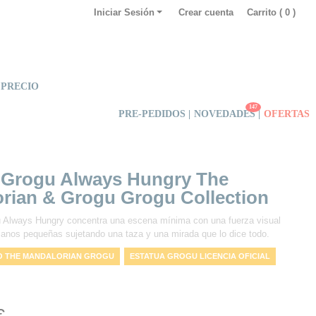
Iniciar Sesión
Crear cuenta
Carrito (
0
)
 PRECIO
147
PRE-PEDIDOS |
NOVEDADES
|
OFERTAS
 Grogu Always Hungry The
rian & Grogu Grogu Collection
u Always Hungry concentra una escena mínima con una fuerza visual
anos pequeñas sujetando una taza y una mirada que lo dice todo.
O THE MANDALORIAN GROGU
ESTATUA GROGU LICENCIA OFICIAL
NAL GROGU PEQUEÑA
COMPRAR FIGURA GROGU ALWAYS HUNGRY