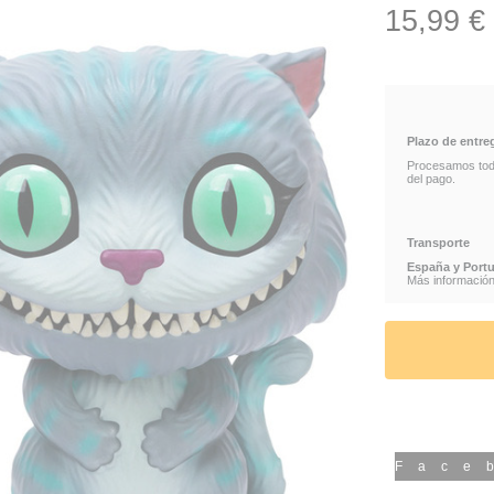
15,99 €
ALICE IN WOND
Plazo de entre
Procesamos todos
del pago.
Transporte
España y Portu
Más información 
Face