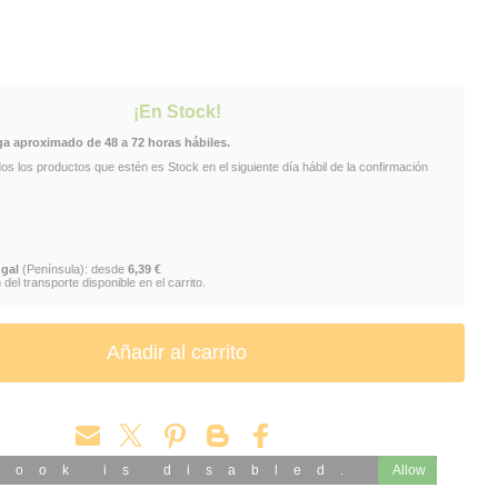
ERLAND
VINILO
FUNKO
CHESHIRE
¡En Stock!
ga aproximado de 48 a 72 horas hábiles.
 los productos que estén es Stock en el siguiente día hábil de la confirmación
gal
(Península): desde
6,39 €
del transporte disponible en el carrito.
book is disabled.
Allow