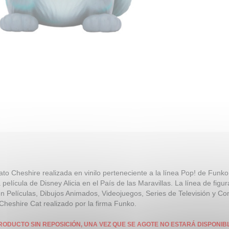
ato Cheshire realizada en vinilo perteneciente a la línea Pop! de Funko
 película de Disney Alicia en el País de las Maravillas. La línea de fi
n Películas, Dibujos Animados, Videojuegos, Series de Televisión y Co
 Cheshire Cat realizado por la firma Funko.
RODUCTO SIN REPOSICIÓN, UNA VEZ QUE SE AGOTE NO ESTARÁ DISPONIB