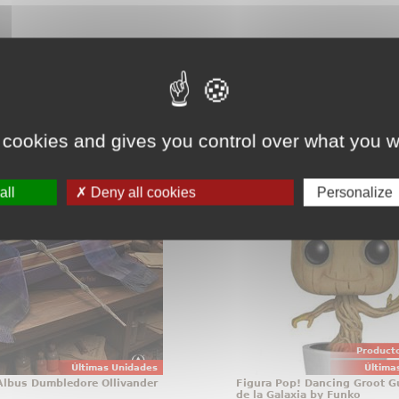
teresarte.
Pincha aquí para ver todos
 cookies and gives you control over what you w
 de Albus Dumbledore
Figura Pop! Dancin
Ollivander
Guardianes de la Galaxia
all
Deny all cookies
Personalize
tos que no se guardan, se
Figura de Dancing Groot 
con orgullo, y la varita de
en vinilo perteneciente a
umbledore pertenece a
Pop! de Funko. La figura 
egoría desde el primer
altura aproximada de 1
 Esta réplica oficial de
está basada en la pel
otter reúne elegancia,
Guardianes de la Gal
lismo y acabado de
Marve
colección
Producto
Últimas Unidades
Última
 Albus Dumbledore Ollivander
Figura Pop! Dancing Groot G
de la Galaxia by Funko