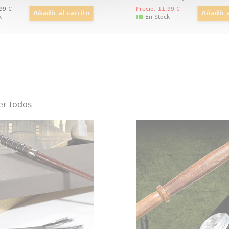
,99
€
Precio:
11
,99
€
k
En Stock
er todos
enrietta Fischer Ollivanders
Varita de Mol
e, detallada y mágica
Impresionante réplica ofi
 oficial de la varita de
varita de Molly Weas
ta Fischer, basada en la
motivo de la película Har
e películas Animales
Las Reliquias de la Muer
cos. Viene en una bonita
Potter and the Deathly 
 regalo y con una cenefa
Viene en caja d
para adornar.