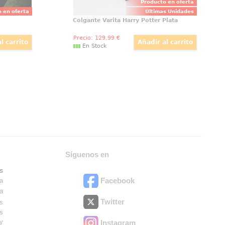
Producto en oferta
 en oferta
Últimas Unidades
Colgante Varita Harry Potter Plata
Precio:
129
,99
€
En Stock
Síguenos en
s
Facebook
ra
ra
Twitter
es
os
ry
Instagram