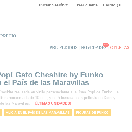
Iniciar Sesión
Crear cuenta
Carrito (
0
)
 PRECIO
148
PRE-PEDIDOS |
NOVEDADES
|
OFERTAS
Pop! Gato Cheshire by Funko
n el País de las Maravillas
heshire realizada en vinilo perteneciente a la línea Pop! de Funko. La
 altura aproximada de 10 cm., y está basada en la película de Disney
 de las Maravillas.
¡ÚLTIMAS UNIDADES!
ALICIA EN EL PAÍS DE LAS MARAVILLAS
FIGURAS DE FUNKO
ILO
FIGURAS FUNKO
FUNKO ESPAÑA
DISNEYLAND
VINYL