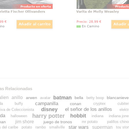
Producto en oferta
Producto
rietta Fischer Ollivanders
Varita de Molly Weasley
,99
€
Precio:
28
,99
€
ino
En Camino
as Relacionadas
batman
alien
anillo
arwen
bella
blancanieve
avatar
betty boop
campanilla
conan
da
buffy
cryptex
cubite
disney
el señor de los anillos
tiva de Coleccionista
elekt
harry potter
hobbit
da
halloween
indiana
indiana jon
jim shore
man
juego de tronos
mr potato
palillos chin
star wars
superman
s del caribe
potato
rambo
smallville
toy sto