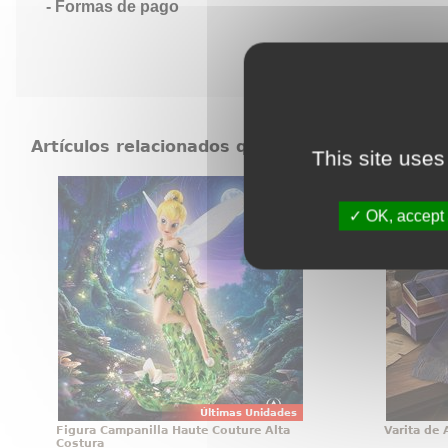
Formas de pago
Artículos relacionados que también pueden in
This site uses
Figura Campanilla Haute Couture
Varita
Alta Costura
OK, accept 
Mágica figura de Campanilla
Hay obje
(Tinker Bell) de la línea Haute
exhiben 
Couture de Walt Disney basada en
Albus D
el clásico Peter Pan de 1953.
esa cat
vistazo.
Harry P
simbo
Últimas Unidades
Figura Campanilla Haute Couture Alta
Varita de
Costura