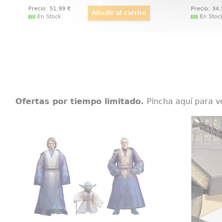
Precio:
51
,99
€
Precio:
34
En Stock
En Stoc
Ofertas por tiempo limitado.
Pincha aquí para v
Pack de 3 Figuras Force Spirits Star
Varita H
Wars Episode VI Black Series
Elegant
Un tributo luminoso a la saga: el
réplica
Star Wars Episode VI Black Series
Henriet
Pack de 3 Figuras Force Spirits 15
saga d
cm reúne a Anakin Skywalker,
Fantásti
Yoda y Obi-Wan Kenobi tal como
caja de
aparecen en El Retorno del Jedi