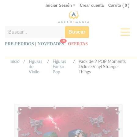
Iniciar Sesión
Crear cuenta
Carrito (
0
)
Buscar
139
PRE-PEDIDOS |
NOVEDADES
|
OFERTAS
Inicio
/
Figuras
/
Figuras
/
Pack de 2 POP Moments
de
Funko
Deluxe Vinyl Stranger
Vinilo
Pop
Things