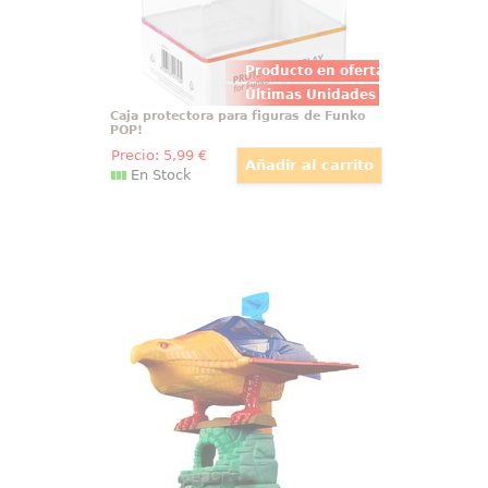
Producto en oferta
Últimas Unidades
Caja protectora para figuras de Funko
POP!
Precio:
5
,99
€
En Stock
Vehículo Talon Fighter with Point
Dread
¡Llegó el momento de unirte a la
batalla de los Masters del
Universo! Con el increíble
vehículo Talon Fighter con Point
Dread de la serie "Masters of the
Universe Origins" de Mattel,
podrás transportar a tus figuras
de acción favoritas