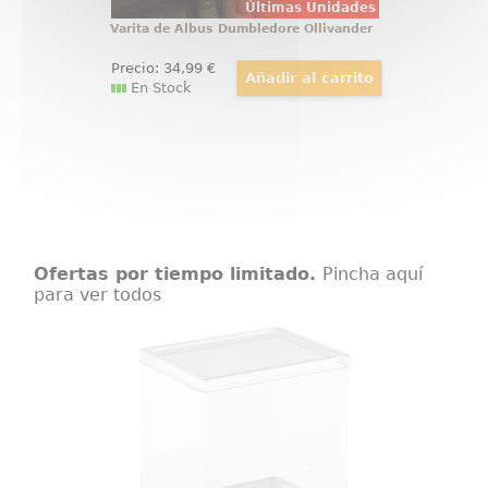
Últimas Unidades
Varita de Albus Dumbledore Ollivander
Precio:
34
,99
€
En Stock
Ofertas por tiempo limitado.
Pincha aquí
para ver todos
Caja protectora para figuras de
Funko POP!
Caja protectora de alta calidad,
fabricada de policarbonato extra
claro y especialmente diseñada
para figuras de Funko POP!™ y
otros artículos. Realizada a
medida para Funko POP!™