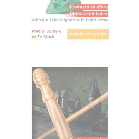
Producto en oferta
Últimas Unidades
Vehículo Talon Fighter with Point Dread
Precio:
31
,99
€
En Stock
Varita Vincent Crabbe
Preciosa réplica oficial de la varita
de Vincent Crabbe con motivo de
la película Harry Potter, Las
Reliquias de la Muerte (Harry
Potter and the Deathly Hollow).
Viene en caja de regalo.