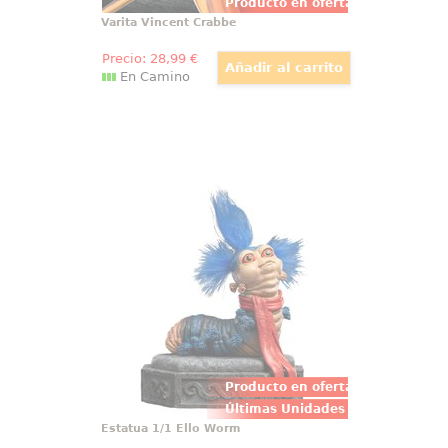
Producto en oferta
Varita Vincent Crabbe
Precio:
28
,99
€
En Camino
Estatua 1/1 Ello Worm
Entre los muros infinitos del
Laberinto se esconden criaturas
tan curiosas como encantadoras,
y pocas tan memorables como el
Ello Worm, ahora recreado en
esta entrañable estatua a escala
1:1 por Weta Workshop.
Producto en oferta
Últimas Unidades
Estatua 1/1 Ello Worm