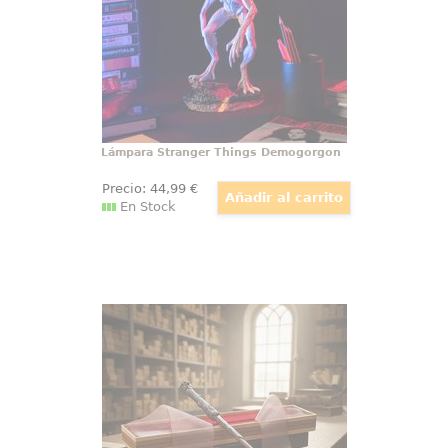
PVC, esta lámpara captura con
precisión la esencia del temible
Demogorgon
Lámpara Stranger Things Demogorgon
Precio:
44
,99
€
En Stock
Varita de Harry Potter Ollivander
Varita de Harry Potter original con
licencia oficial, diseñada para
convertir cualquier colección en
una pieza con presencia propia
desde el primer vistazo. Esta
réplica de Harry Potter a escala
1:1 reúne acabado cuidado