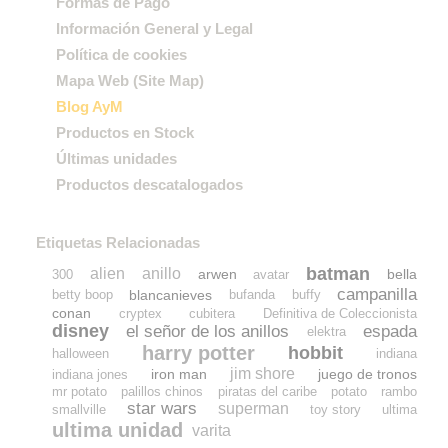
Formas de Pago
Información General y Legal
Política de cookies
Mapa Web (Site Map)
Blog AyM
Productos en Stock
Últimas unidades
Productos descatalogados
Etiquetas Relacionadas
batman
alien
anillo
arwen
bella
300
avatar
campanilla
blancanieves
betty boop
bufanda
buffy
conan
cryptex
cubitera
Definitiva de Coleccionista
disney
el señor de los anillos
espada
elektra
harry potter
hobbit
halloween
indiana
jim shore
iron man
juego de tronos
indiana jones
mr potato
palillos chinos
piratas del caribe
potato
rambo
star wars
superman
smallville
toy story
ultima
ultima unidad
varita