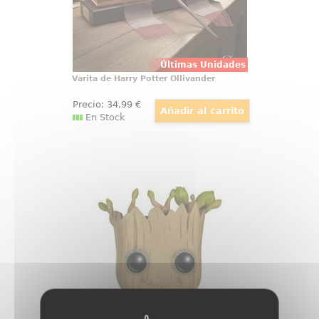
Últimas Unidades
Varita de Harry Potter Ollivander
Precio:
34
,99
€
En Stock
Figura Pop! Dancing Groot
Guardianes de la Galaxia by Funko
Figura de Dancing Groot realizada
en vinilo perteneciente a la línea
Pop! de Funko. La figura tiene una
altura aproximada de 10 cm., y
está basada en la película de
Guardianes de la Galaxia de
Marvel Comics.