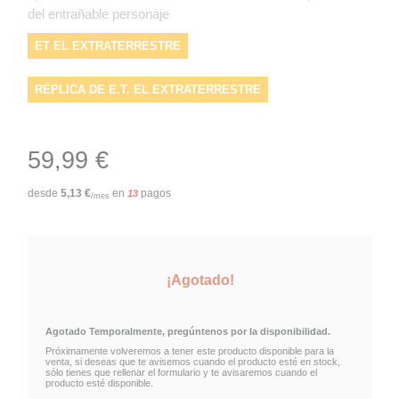
del entrañable personaje
ET EL EXTRATERRESTRE
RÉPLICA DE E.T. EL EXTRATERRESTRE
FIGURA DE ET
REPLICAS DE NECA
59,99 €
REPLICA DE ET
E.T. STUNT PUPPETT
ET
desde
5,13
€
en
pagos
13
/mes
NECA55063
¡Agotado!
Agotado Temporalmente, pregúntenos por la disponibilidad.
Próximamente volveremos a tener este producto disponible para la
venta, si deseas que te avisemos cuando el producto esté en stock,
sólo tienes que rellenar el formulario y te avisaremos cuando el
producto esté disponible.