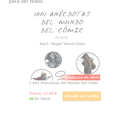
para ver todos
1.001 Anécdotas del Mundo del
Cómic
1.001 Anécdotas del Mundo del
Cómic (o casi) recoge algunas de
las curiosidades más divertidas y
guardadas por las editoriales...
Producto en oferta
1.001 Anécdotas del Mundo del Cómic
Precio:
12
,99
€
En Stock