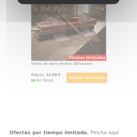
convertir cualquier colección en
una pieza con presencia propia
desde el primer vistazo. Esta
réplica de Harry Potter a escala
1:1 reúne acabado cuidado
Últimas Unidades
Varita de Harry Potter Ollivander
Precio:
34
,99
€
En Stock
Ofertas por tiempo limitado.
Pincha aquí