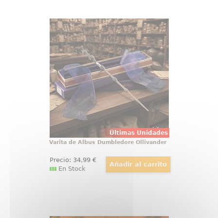
Varita de Albus Dumbledore
Ollivander
Hay objetos que no se guardan, se
exhiben con orgullo, y la varita de
Albus Dumbledore pertenece a
esa categoría desde el primer
vistazo. Esta réplica oficial de
Harry Potter reúne elegancia,
simbolismo y acabado de
colección
Últimas Unidades
Varita de Albus Dumbledore Ollivander
Precio:
34
,99
€
En Stock