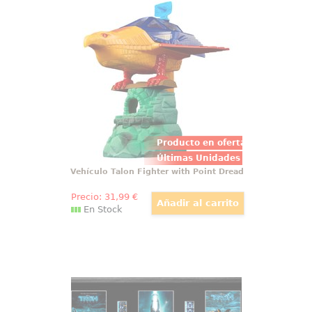
Vehículo Talon Fighter with Point
Dread
¡Llegó el momento de unirte a la
batalla de los Masters del
Universo! Con el increíble
vehículo Talon Fighter con Point
Dread de la serie "Masters of the
Universe Origins" de Mattel,
podrás transportar a tus figuras
de acción favoritas
Producto en oferta
Últimas Unidades
Vehículo Talon Fighter with Point Dread
Precio:
31
,99
€
En Stock
FilmCell Tron Legacy Ed Limitada
Convierte tu espacio en un
homenaje al cine clásico con este