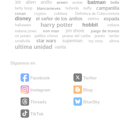
batman
alien
anillo
arwen
bella
300
avatar
campanilla
blancanieves
betty boop
bufanda
buffy
conan
cryptex
cubitera
Definitiva de Coleccionista
disney
el señor de los anillos
espada
elektra
harry potter
hobbit
halloween
indiana
jim shore
iron man
juego de tronos
indiana jones
mr potato
palillos chinos
piratas del caribe
potato
rambo
star wars
superman
smallville
toy story
ultima
ultima unidad
varita
Síguenos en
Facebook
Twitter
Instagram
Blog
Threads
BlueSky
TikTok