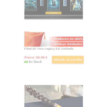
magnífico cuadro FilmCell de Tron
Legacy, que combina a la
perfección la esencia retro y
futurista de esta icónica película.
Producto en oferta
Últimas Unidades
FilmCell Tron Legacy Ed Limitada
Precio:
99
,99
€
En Stock
Varita Liu Tao Ollivanders
Épica, detallada y mágica réplica
oficial de la varita de Liu Tao,
basada en la saga de películas
Animales Fantásticos. Viene en
una bonita caja de regalo y con