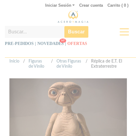
Iniciar Sesión
Crear cuenta
Carrito (
0
)
Buscar
147
PRE-PEDIDOS |
NOVEDADES
|
OFERTAS
Inicio
/
Figuras
/
Otras Figuras
/
Réplica de E.T. El
de Vinilo
de Vinilo
Extraterrestre