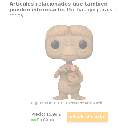
Artículos relacionados que también
pueden interesarte.
Pincha aquí para ver
todos
Figura POP E.T El Extraterrestre
40th
Ternura intergaláctica en estado
puro. La figura POP! E.T. El
Extraterrestre 40th Anniversary –
E.T. with Flowers captura uno de
los momentos más entrañables
del clásico de Spielberg.
Figura POP E.T El Extraterrestre 40th
Precio:
15
,99
€
En Stock