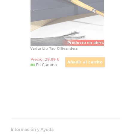
una cenefa para adornar.
Producto en oferta
Varita Liu Tao Ollivanders
Precio:
29
,99
€
En Camino
Información y Ayuda