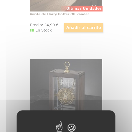
Últimas Unidades
Varita de Harry Potter Ollivander
Precio:
34
,99
€
En Stock
Giratiempos de Hermione
¡Adquiere tu propia Réplica Oficial
del Giratiempos (Time-Tuner) de
Hermione! Esta réplica ha sido
realizada con total fidelidad al
giratiempos que aparece en la
película de Harry Potter y el
Prisionero de Azkaban