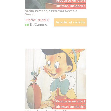
Producto en oferta
Últimas Unidades
Varita Personaje Profesor Severus
Snape
Precio:
28
,99
€
En Camino
Póster de Madera Pinocchio
Tierno Póster realizado en
madera de Pinocchio, el Póster
tiene un tamaño aproximado de
40 x 60 cm., decora tu espacio
preferido con un toque retro con
este lienzo realizado en madera
de uno de los clásicos de Disney.
Producto en oferta
Últimas Unidades