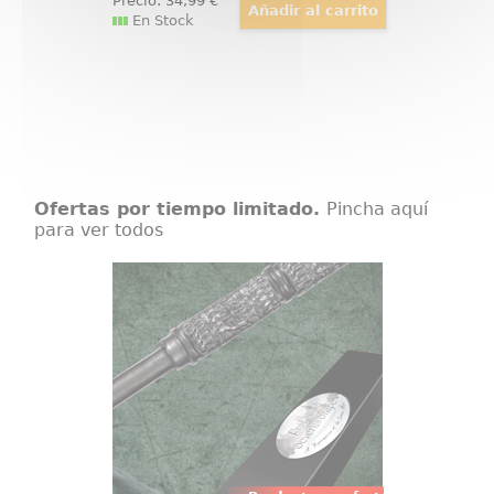
Precio:
34
,99
€
En Stock
Ofertas por tiempo limitado.
Pincha aquí
para ver todos
Varita Personaje Profesor Severus
Snape
Preciosa y realista réplica oficial
de la varita del Profesor Severus
Snape con motivo de la película
Harry Potter, Las Reliquias de la
Muerte (Harry Potter and the
Deathly Hollow).