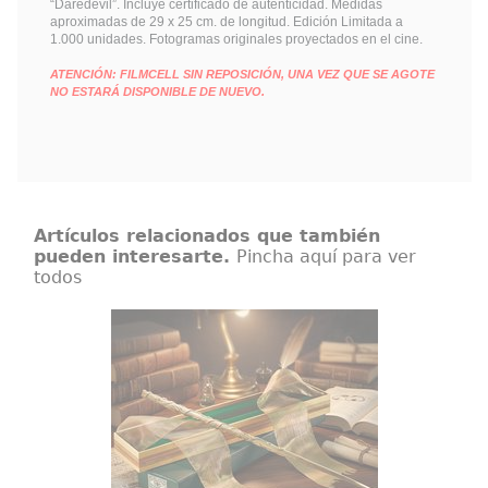
“Daredevil”. Incluye certificado de autenticidad. Medidas
aproximadas de 29 x 25 cm. de longitud. Edición Limitada a
1.000 unidades. Fotogramas originales proyectados en el cine.
ATENCIÓN: FILMCELL SIN REPOSICIÓN, UNA VEZ QUE SE AGOTE
NO ESTARÁ DISPONIBLE DE NUEVO.
Artículos relacionados que también
pueden interesarte.
Pincha aquí para ver
todos
Varita Hermione Granger Ollivander
Preciosa réplica oficial de la varita
de Hermione Granger, amiga de
Harry Potter. Viene en caja de
regalo con una cenefa de adorno.
Realizada en resina (Polyresin).
Escala 1:1,