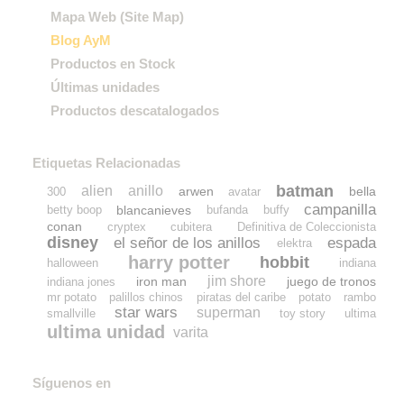
Mapa Web (Site Map)
Blog AyM
Productos en Stock
Últimas unidades
Productos descatalogados
Etiquetas Relacionadas
batman
alien
anillo
arwen
bella
300
avatar
campanilla
blancanieves
betty boop
bufanda
buffy
conan
cryptex
cubitera
Definitiva de Coleccionista
disney
el señor de los anillos
espada
elektra
harry potter
hobbit
halloween
indiana
jim shore
iron man
juego de tronos
indiana jones
mr potato
palillos chinos
piratas del caribe
potato
rambo
star wars
superman
smallville
toy story
ultima
ultima unidad
varita
Síguenos en