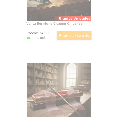
Últimas Unidades
Varita Hermione Granger Ollivander
Precio:
34
,99
€
En Stock
Varita de Harry Potter Ollivander
Varita de Harry Potter original con
licencia oficial, diseñada para
convertir cualquier colección en
una pieza con presencia propia
desde el primer vistazo. Esta
réplica de Harry Potter a escala
1:1 reúne acabado cuidado