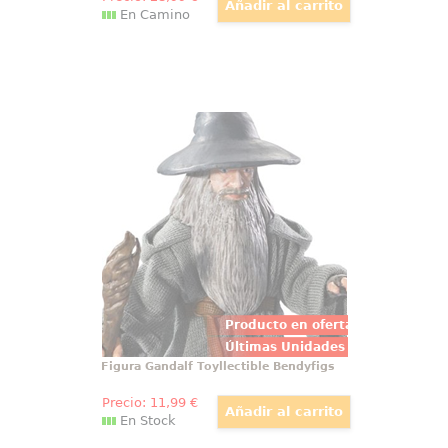
En Camino
Figura Gandalf Toyllectible
Bendyfigs
Figura articulada de Gandalf
basado en la saga de El Señor de
los Anillos. Puedes mover sus
brazos y piernas. Mide
aproximadamente 19 cm. El
regalo perfecto para fans de la
Tierra Media y será un verdadero
compañero para ti.
Producto en oferta
Últimas Unidades
Figura Gandalf Toyllectible Bendyfigs
Precio:
11
,99
€
En Stock