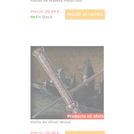
Póster de Madera Pinocchio
Precio:
39
,99
€
En Stock
Varita de Oliver Wood
Espectacular réplica oficial de la
varita de Oliver Wood con motivo
de la película Harry Potter, Las
Reliquias de la Muerte (Harry
Potter and the Deathly Hollow).
Viene en caja de regalo.
Producto en oferta
Varita de Oliver Wood
Precio:
28
,99
€