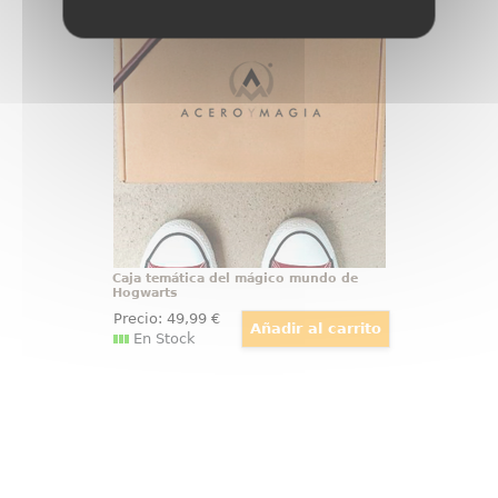
Caja temática del mágico mundo de
Hogwarts
Caja temática de Hogwarts.
¿Crees en la magia? Tenemos la
caja más cuqui del mágico mundo
de Hogwarts, una caja temática
llena de contenido potterhead
para amantes de la saga más
mágica.
Caja temática del mágico mundo de
Hogwarts
Precio:
49
,99
€
En Stock