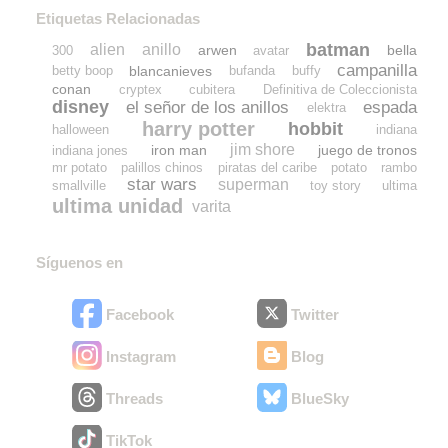
Etiquetas Relacionadas
batman
alien
anillo
arwen
bella
300
avatar
campanilla
blancanieves
betty boop
bufanda
buffy
conan
cryptex
cubitera
Definitiva de Coleccionista
disney
el señor de los anillos
espada
elektra
harry potter
hobbit
halloween
indiana
jim shore
iron man
juego de tronos
indiana jones
mr potato
palillos chinos
piratas del caribe
potato
rambo
star wars
superman
smallville
toy story
ultima
ultima unidad
varita
Síguenos en
Facebook
Twitter
Instagram
Blog
Threads
BlueSky
TikTok