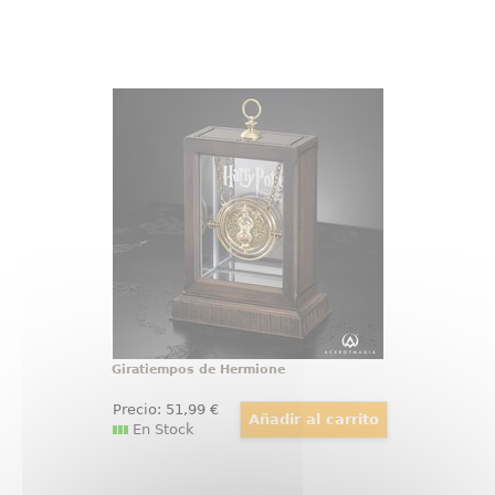
Giratiempos de Hermione
¡Adquiere tu propia Réplica Oficial
del Giratiempos (Time-Tuner) de
Hermione! Esta réplica ha sido
realizada con total fidelidad al
giratiempos que aparece en la
película de Harry Potter y el
Prisionero de Azkaban
Giratiempos de Hermione
Precio:
51
,99
€
En Stock