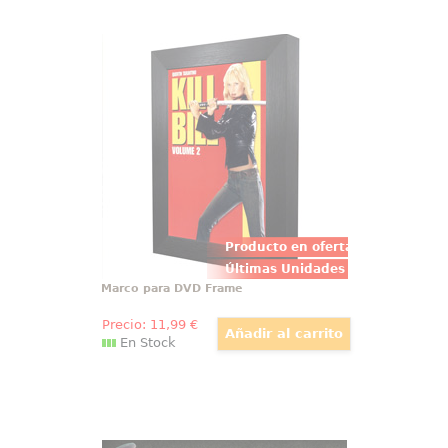
Marco para DVD Frame
Convierte tus DVD favoritos en
auténticas obras de arte con este
espectacular marco realizado en
estireno de alta calidad con un
acabado en madera de color
negro.
Producto en oferta
Últimas Unidades
Marco para DVD Frame
Precio:
11
,99
€
En Stock