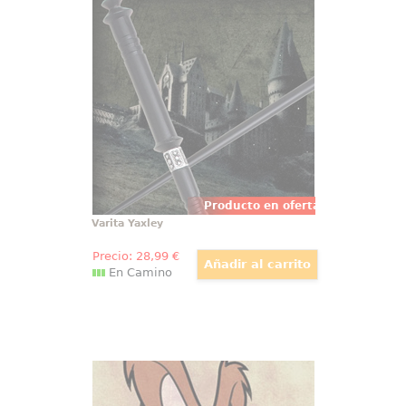
Varita Yaxley
Réplica oficial de la varita del
profesor Yaxley con motivo de la
película Harry Potter, Las
Reliquias de la Muerte (Harry
Potter and the Deathly Hollow).
Viene en caja de regalo.
Producto en oferta
Varita Yaxley
Precio:
28
,99
€
En Camino
Cuadro Yosemite Sam Canvas
Lienzo realizado en tela de
Yosemite Sam de los Looney