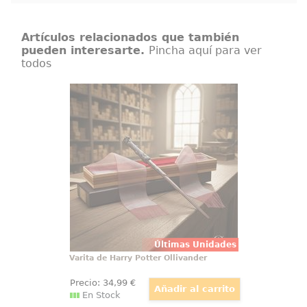
Artículos relacionados que también
pueden interesarte.
Pincha aquí para ver
todos
Varita de Harry Potter Ollivander
Varita de Harry Potter original con
licencia oficial, diseñada para
convertir cualquier colección en
una pieza con presencia propia
desde el primer vistazo. Esta
réplica de Harry Potter a escala
1:1 reúne acabado cuidado
Últimas Unidades
Varita de Harry Potter Ollivander
Precio:
34
,99
€
En Stock