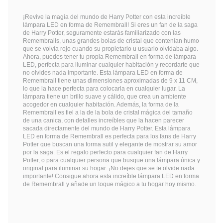
¡Revive la magia del mundo de Harry Potter con esta increíble
lámpara LED en forma de Remembrall! Si eres un fan de la saga
de Harry Potter, seguramente estarás familiarizado con las
Remembralls, unas grandes bolas de cristal que contenían humo
que se volvía rojo cuando su propietario u usuario olvidaba algo.
Ahora, puedes tener tu propia Remembrall en forma de lámpara
LED, perfecta para iluminar cualquier habitación y recordarte que
no olvides nada importante. Esta lámpara LED en forma de
Remembrall tiene unas dimensiones aproximadas de 9 x 11 CM,
lo que la hace perfecta para colocarla en cualquier lugar. La
lámpara tiene un brillo suave y cálido, que crea un ambiente
acogedor en cualquier habitación. Además, la forma de la
Remembrall es fiel a la de la bola de cristal mágica del tamaño
de una canica, con detalles increíbles que la hacen parecer
sacada directamente del mundo de Harry Potter. Esta lámpara
LED en forma de Remembrall es perfecta para los fans de Harry
Potter que buscan una forma sutil y elegante de mostrar su amor
por la saga. Es el regalo perfecto para cualquier fan de Harry
Potter, o para cualquier persona que busque una lámpara única y
original para iluminar su hogar. ¡No dejes que se te olvide nada
importante! Consigue ahora esta increíble lámpara LED en forma
de Remembrall y añade un toque mágico a tu hogar hoy mismo.