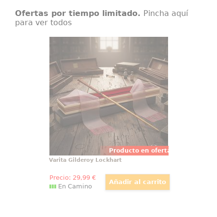
Ofertas por tiempo limitado.
Pincha aquí
para ver todos
Varita Gilderoy Lockhart
Luce en tu colección la elegancia
que encandiló a Hogwarts con la
varita Gilderoy Lockhart: una
réplica oficial de The Noble
Collection presentada en caja de
Ollivanders, donde el interior de
terciopelo
Producto en oferta
Varita Gilderoy Lockhart
Precio:
29
,99
€
En Camino