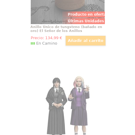
Producto en oferta
Últimas Unidades
Anillo Único de tungsteno (bañado en
oro) El Señor de los Anillos
Precio:
134
,99
€
En Camino
Figuras Wednesday Addams
(Nevermore Uniform) y Enid
La emoción por el misterio
alcanza su máximo con el pack de
figuras articuladas NECA de
Wednesday Addams y Enid
Sinclair: ambas miden 20 cm de
altura y lucen sus uniformes de
Nevermore Academy