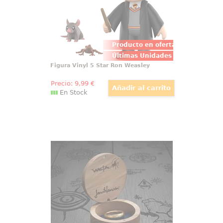
Producto en oferta
Últimas Unidades
Figura Vinyl 5 Star Ron Weasley
Precio:
9
,99
€
En Stock
Anillo Único de tungsteno (bañado
en oro) El Señor de los Anillos
Weta, en colaboración con Jens
Hansen, presenta el Anillo Único
en carburo de tungsteno chapado
en oro. Diseñado con precisión
milimétrica, este anillo replica
fielmente la forma, el grosor y las
proporciones del original de la
película.