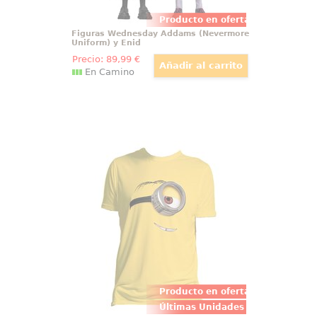
Producto en oferta
Figuras Wednesday Addams (Nevermore
Uniform) y Enid
Precio:
89
,99
€
En Camino
Camiseta del Minion Stuart de
Despicable Me
Simpática camiseta de Stuart uno
de los Minions perteneciente a la
saga de películas de Gru: Mi
Villano Favorito.
Producto en oferta
Últimas Unidades