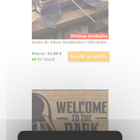
Harry Potter reúne elegancia,
simbolismo y acabado de
colección
Últimas Unidades
Varita de Albus Dumbledore Ollivander
Precio:
34
,99
€
En Stock
Felpudo Welcome to the Dark Side
Star Wars
Precioso felpudo con el texto
Welcome to the Dark Side
inspirado en la mítica saga de
“Star Wars” creada por George
Lucas, ideal como felpudo de
bienvenida.