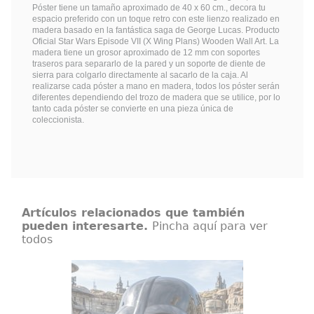
Póster tiene un tamaño aproximado de 40 x 60 cm., decora tu
espacio preferido con un toque retro con este lienzo realizado en
madera basado en la fantástica saga de George Lucas. Producto
Oficial Star Wars Episode VII (X Wing Plans) Wooden Wall Art. La
madera tiene un grosor aproximado de 12 mm con soportes
traseros para separarlo de la pared y un soporte de diente de
sierra para colgarlo directamente al sacarlo de la caja. Al
realizarse cada póster a mano en madera, todos los póster serán
diferentes dependiendo del trozo de madera que se utilice, por lo
tanto cada póster se convierte en una pieza única de
coleccionista.
Artículos relacionados que también
pueden interesarte.
Pincha aquí para ver
todos
Casco Darth Vader Black Series Star
Wars: Obi-Wan Kenobi
Obi-Wan Kenobi tiene lugar varios
años tras los dramáticos sucesos
de Star Wars: La venganza de los