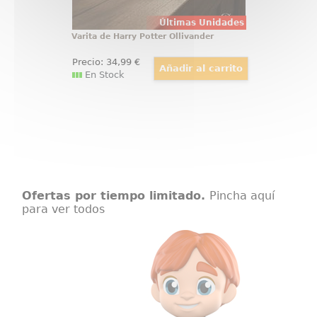
Últimas Unidades
Varita de Harry Potter Ollivander
Precio:
34
,99
€
En Stock
Ofertas por tiempo limitado.
Pincha aquí
para ver todos
Figura Vinyl 5 Star Ron Weasley
Figura de Ron Weasley realizada
en vinilo perteneciente a la línea
¡5 Estrellas! de Funko. La figura
tiene una altura aproximada de 8
cm., y está basada en la saga de
películas de Harry Potter.