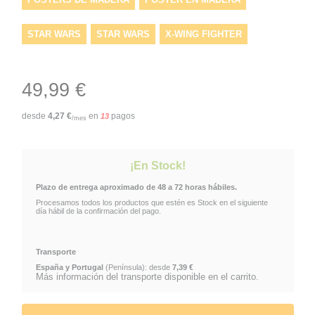
STAR WARS
STAR WARS
X-WING FIGHTER
LA GUERRA DE LAS GALAXIAS
49,99 €
POSTER. PÓSTER. WALL ART
DECORACIÓN RETRO
desde
4,27
€
en
pagos
13
/mes
PÓSTERS DE MADERA
GEORGE LUCAS
¡En Stock!
Plazo de entrega aproximado de 48 a 72 horas hábiles.
Procesamos todos los productos que estén es Stock en el siguiente
día hábil de la confirmación del pago.
Transporte
España y Portugal
(Península): desde
7,39 €
Más información del transporte disponible en el carrito.