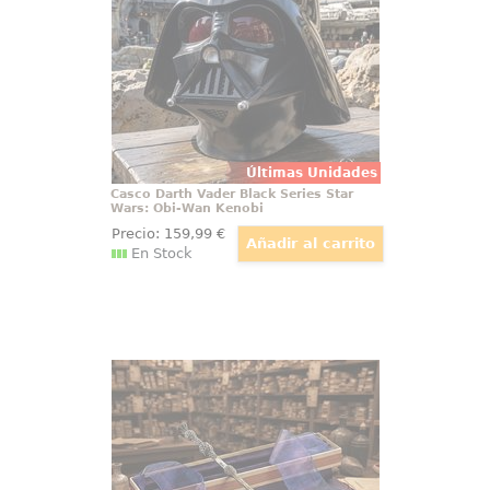
Sith, en donde Kenobi enfrentó la
corrupción de su amigo y
aprendiz Jedi Anakin Skywalker,
Últimas Unidades
Casco Darth Vader Black Series Star
Wars: Obi-Wan Kenobi
Precio:
159
,99
€
En Stock
Varita de Albus Dumbledore
Ollivander
Hay objetos que no se guardan, se
exhiben con orgullo, y la varita de
Albus Dumbledore pertenece a
esa categoría desde el primer
vistazo. Esta réplica oficial de