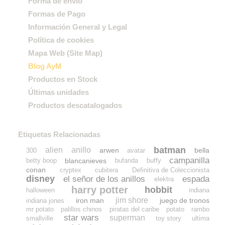
Forma de envío
Formas de Pago
Información General y Legal
Política de cookies
Mapa Web (Site Map)
Blog AyM
Productos en Stock
Últimas unidades
Productos descatalogados
Etiquetas Relacionadas
batman
alien
anillo
arwen
bella
300
avatar
campanilla
blancanieves
betty boop
bufanda
buffy
conan
cryptex
cubitera
Definitiva de Coleccionista
disney
el señor de los anillos
espada
elektra
harry potter
hobbit
halloween
indiana
jim shore
iron man
juego de tronos
indiana jones
mr potato
palillos chinos
piratas del caribe
potato
rambo
star wars
superman
smallville
toy story
ultima