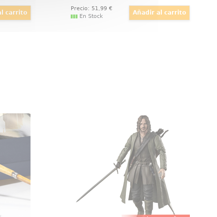
Precio:
51
,99
€
En Stock
llivanders
Figura S.H. Figuarts Aragorn
a réplica
Revive la majestuosidad de El
 Liu Tao,
Señor de los Anillos con la figura
elículas
articulada S.H. Figuarts de
Viene en
Aragorn. Este descendiente de los
lo y con
Dúnedain, guía y protector de
 adornar.
Frodo y la Comunidad del Anillo