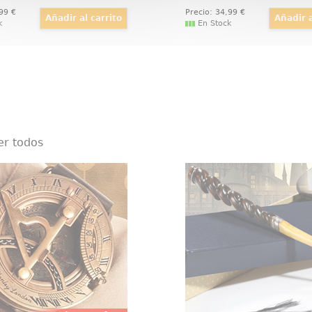
,99
€
Precio:
34
,99
€
k
En Stock
er todos
dor de muñeca Steampunk
Varita Liu Tao O
 del Navegador de muñeca
Épica, detallada y mágic
unk. Este dispositivo
oficial de la varita de
no es el equivalente a un
basada en la saga de p
derno. Hecho de latón
Animales Fantásticos. 
ntiguo, este dispositivo
una bonita caja de rega
ncional actúa como reloj
una cenefa para
 buscador de latitud y
brújula