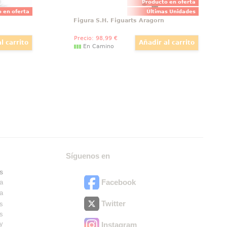
Producto en oferta
 en oferta
Últimas Unidades
Figura S.H. Figuarts Aragorn
Precio:
98
,99
€
En Camino
Síguenos en
s
Facebook
ra
ra
Twitter
es
os
ry
Instagram