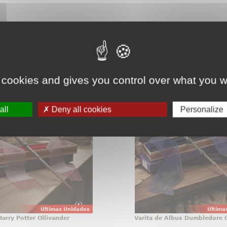
teresarte.
Pincha aquí para ver todos
 cookies and gives you control over what you w
 de Harry Potter Ollivander
Varita de Albus Dum
e Harry Potter original con
all
Deny all cookies
Personalize
Hay objetos que no se gu
a oficial, diseñada para
exhiben con orgullo, y la
r cualquier colección en
Albus Dumbledore per
za con presencia propia
esa categoría desde e
l primer vistazo. Esta
vistazo. Esta réplica o
de Harry Potter a escala
Harry Potter reúne el
:1 reúne acabado cuidado
simbolismo y acab
Últimas Unidades
Última
Harry Potter Ollivander
Varita de Albus Dumbledore O