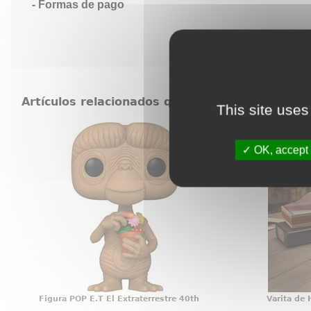
Formas de pago
Artículos relacionados que también pueden in
This site uses
Figura POP E.T El Extraterrestre
Varita
40th
Varita d
OK, accept 
Ternura intergaláctica en estado
licenci
puro. La figura POP! E.T. El
converti
Extraterrestre 40th Anniversary –
una pie
E.T. with Flowers captura uno de
desde e
los momentos más entrañables
réplica 
del clásico de Spielberg.
1
Figura POP E.T El Extraterrestre 40th
Varita de 