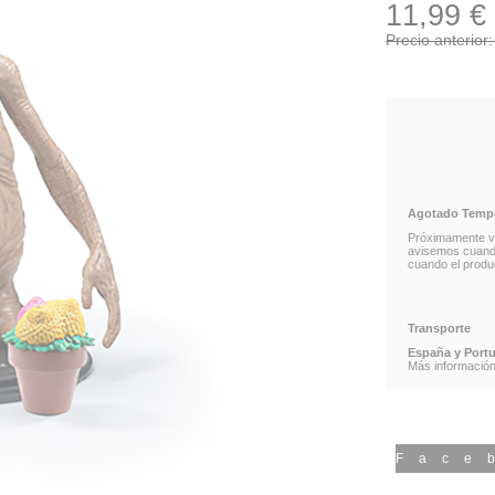
11,99 €
Precio anterior
Agotado Tempor
Próximamente vo
avisemos cuando 
cuando el produc
Transporte
España y Portu
Más información 
Face