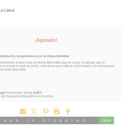
: 17,99 €
¡Agotado!
almente, pregúntenos por la disponibilidad.
lveremos a tener este producto disponible para la venta, si deseas que te
el producto esté en stock, sólo tienes que rellenar el formulario y te avisaremos
to esté disponible.
gal
(Península): desde
6,39 €
del transporte disponible en el carrito.
book is disabled.
Allow