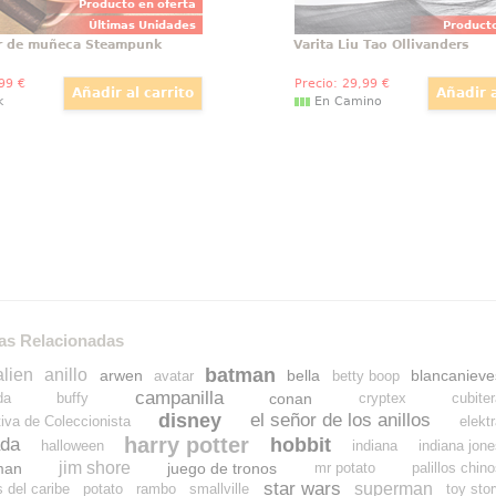
Producto en oferta
Últimas Unidades
Producto
r de muñeca Steampunk
Varita Liu Tao Ollivanders
,99
€
Precio:
29
,99
€
k
En Camino
as Relacionadas
batman
alien
anillo
arwen
bella
blancanieve
avatar
betty boop
campanilla
conan
da
buffy
cryptex
cubite
disney
el señor de los anillos
tiva de Coleccionista
elekt
harry potter
hobbit
da
halloween
indiana
indiana jon
jim shore
man
juego de tronos
mr potato
palillos chin
star wars
superman
s del caribe
potato
rambo
smallville
toy sto