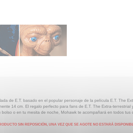
ulada de E.T. basado en el popular personaje de la película E.T. The Ex
nte 14 cm. El regalo perfecto para fans de E.T. The Extra-terrestrial y
 tu bolso o en tu mesita de noche, Mohawk te acompañará en todos tus 
RODUCTO SIN REPOSICIÓN, UNA VEZ QUE SE AGOTE NO ESTARÁ DISPONIB