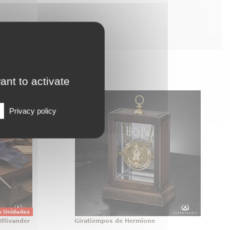
ant to activate
bledore
Giratiempos de Hermione
Ollivander
¡Adquiere tu propia Réplica Oficial
Privacy policy
ardan, se
del Giratiempos (Time-Tuner) de
 varita de
Hermione! Esta réplica ha sido
tenece a
realizada con total fidelidad al
l primer
giratiempos que aparece en la
ficial de
película de Harry Potter y el
egancia,
Prisionero de Azkaban
ado de
colección
s Unidades
llivander
Giratiempos de Hermione