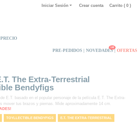
Iniciar Sesión
Crear cuenta
Carrito (
0
)
 PRECIO
148
PRE-PEDIDOS |
NOVEDADES
|
OFERTAS
.T. The Extra-Terrestrial
ible Bendyfigs
 de E.T. basado en el popular personaje de la película E.T. The Extra-
des mover tus brazos y piernas. Mide aproximadamente 14 cm.
DADES!
TOYLLECTIBLE BENDYFIGS
E.T. THE EXTRA-TERRESTRIAL
GS