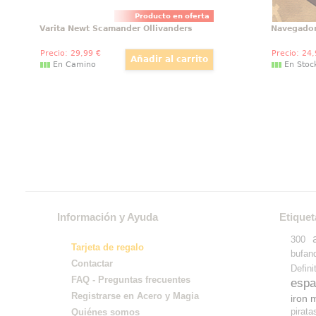
Producto en oferta
Varita Newt Scamander Ollivanders
Navegado
Precio:
29
,99
€
Precio:
24
En Camino
En Stoc
Información y Ayuda
Etiquet
300
Tarjeta de regalo
bufan
Contactar
Defini
FAQ - Preguntas frecuentes
espa
Registrarse en Acero y Magia
iron 
pirata
Quiénes somos