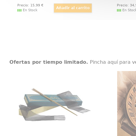
Precio:
15
,99
€
Precio:
34
En Stock
En Stoc
Ofertas por tiempo limitado.
Pincha aquí para v
Varita Newt Scamander Ollivanders
Navega
Maravillosa, detallada y mágica
Réplica
réplica oficial de la varita de Newt
Steamp
Scamander, el protagonista de la
victoria
serie de películas Animales
GPS mo
Fantasticos. Viene en una bonita
estilo a
caja de regalo y con una cenefa
multifu
para adornar.
de sol,