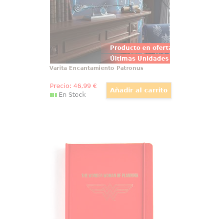
en aleación de zinc
Producto en oferta
Últimas Unidades
Varita Encantamiento Patronus
Precio:
46
,99
€
En Stock
Libreta The Wonder Woman of
Planning
¡Captura tus pensamientos y
aventuras con estilo con la
Réplica Oficial de la libreta de
Wonder Woman! Inspirada en el
emblemático personaje de DC
Comics, esta fabulosa pieza de
coleccionista es mucho más que
una simple libreta