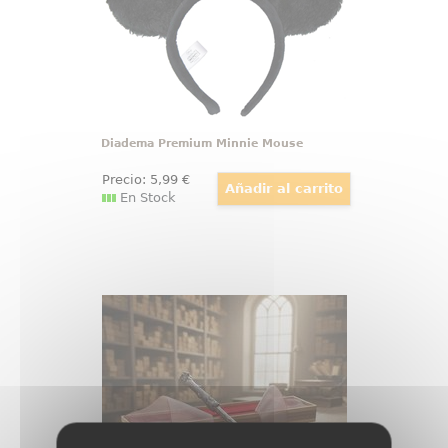
21,5 X 4 cm.
Diadema Premium Minnie Mouse
Precio:
5
,99
€
En Stock
Varita de Harry Potter Ollivander
Varita de Harry Potter original con
licencia oficial, diseñada para
convertir cualquier colección en
una pieza con presencia propia
desde el primer vistazo. Esta
réplica de Harry Potter a escala
1:1 reúne acabado cuidado