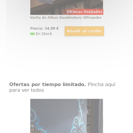
Últimas Unidades
Varita de Albus Dumbledore Ollivander
Precio:
34
,99
€
En Stock
Ofertas por tiempo limitado.
Pincha aquí
para ver todos
Varita Encantamiento Patronus
Magia condensada en un diseño
nunca visto: la Varita de
Celebración El Encantamiento
Patronus evoca la luz plateada de
un guardián etéreo con sus
espirales en poliresina y acabados