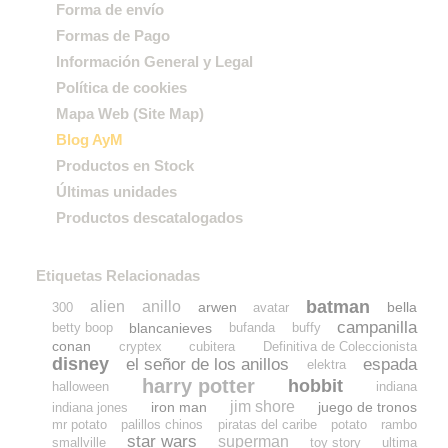
Forma de envío
Formas de Pago
Información General y Legal
Política de cookies
Mapa Web (Site Map)
Blog AyM
Productos en Stock
Últimas unidades
Productos descatalogados
Etiquetas Relacionadas
batman
alien
anillo
arwen
bella
300
avatar
campanilla
blancanieves
betty boop
bufanda
buffy
conan
cryptex
cubitera
Definitiva de Coleccionista
disney
el señor de los anillos
espada
elektra
harry potter
hobbit
halloween
indiana
jim shore
iron man
juego de tronos
indiana jones
mr potato
palillos chinos
piratas del caribe
potato
rambo
star wars
superman
smallville
toy story
ultima