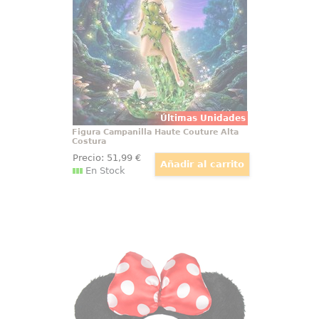
Couture de Walt Disney basada en
el clásico Peter Pan de 1953.
Últimas Unidades
Figura Campanilla Haute Couture Alta
Costura
Precio:
51
,99
€
En Stock
Diadema Premium Minnie Mouse
Preciosa diadema premium de
Minnie Mouse, basada en la
popular ratona de la factoría
Disney. Esta preciosa diadema
está realizada en poliéster y tiene
un tamaño aproximado de 24,5 X