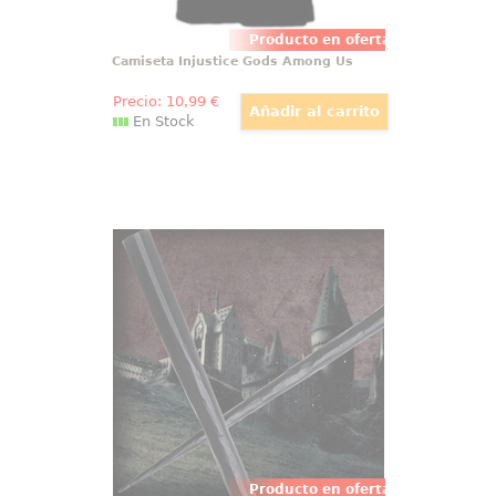
Producto en oferta
Camiseta Injustice Gods Among Us
Precio:
10
,99
€
En Stock
Varita de Scabior
Preciosa réplica oficial de la varita
del profesor Scabior con motivo
de la película Harry Potter, Las
Reliquias de la Muerte (Harry
Potter and the Deathly Hollow).
Viene en caja de regalo.
Producto en oferta