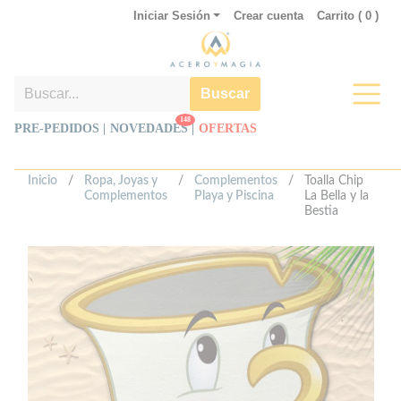
Iniciar Sesión
Crear cuenta
Carrito (
0
)
Buscar
148
PRE-PEDIDOS |
NOVEDADES
|
OFERTAS
Inicio
/
Ropa, Joyas y
/
Complementos
/
Toalla Chip
Complementos
Playa y Piscina
La Bella y la
Bestia