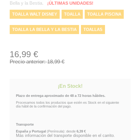
Bella y la Bestia.
¡ÚLTIMAS UNIDADES!
TOALLA WALT DISNEY
TOALLA
TOALLA PISCINA
TOALLA LA BELLA Y LA BESTIA
TOALLAS
TOALLA CHIP
TOALLA DISNEY
TOALLA PLAYA
16,99 €
TOALLA DISNEYLAND
Precio anterior: 18,99 €
¡En Stock!
Plazo de entrega aproximado de 48 a 72 horas hábiles.
Procesamos todos los productos que estén es Stock en el siguiente
día hábil de la confirmación del pago.
Transporte
España y Portugal
(Península): desde
6,39 €
Más información del transporte disponible en el carrito.