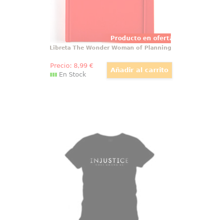
Producto en oferta
Libreta The Wonder Woman of Planning
Precio:
8
,99
€
En Stock
Camiseta Injustice Gods Among Us
Camiseta con el logo del
videojuego Injustice Gods Among
Us, producto oficial de DC Comics.
Disfruta con esta camiseta del
popular videojuego.