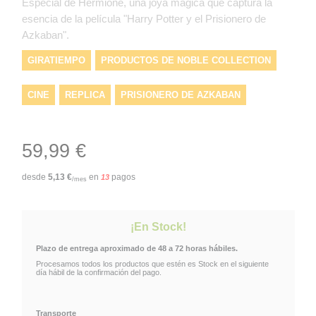
Especial de Hermione, una joya mágica que captura la
esencia de la película "Harry Potter y el Prisionero de
Azkaban".
GIRATIEMPO
PRODUCTOS DE NOBLE COLLECTION
CINE
REPLICA
PRISIONERO DE AZKABAN
GIRATIEMPOS DE HERMIONE
59,99 €
REPLICAS DE HARRY POTTER
desde
5,13
€
en
pagos
13
/mes
TOPNOBLECOLLECTION
HARRY POTTER
¡En Stock!
NOBLE COLLECTION
HERMIONE
TIME-TUNER
Plazo de entrega aproximado de 48 a 72 horas hábiles.
Procesamos todos los productos que estén es Stock en el siguiente
TIME-TURNER
GIRATIEMPOS
día hábil de la confirmación del pago.
Transporte