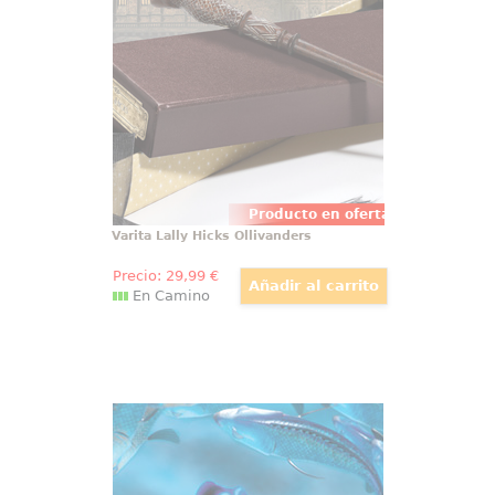
réplica oficial de la varita de Lally
Hicks, basada en la saga de
películas Animales Fantásticos.
Viene en una bonita caja de
regalo y con una cenefa para
adornar.
Producto en oferta
Varita Lally Hicks Ollivanders
Precio:
29
,99
€
En Camino
Cuadro con Paspartú Buscando a
Nemo
Precioso cuadro de Nemo y Dory
basado en la película Buscando a
Nemo de Walt Disney. Disfruta en