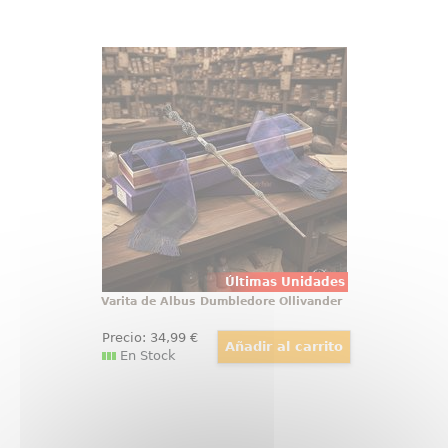
Varita de Albus Dumbledore
Ollivander
Hay objetos que no se guardan, se
exhiben con orgullo, y la varita de
Albus Dumbledore pertenece a
esa categoría desde el primer
vistazo. Esta réplica oficial de
Harry Potter reúne elegancia,
simbolismo y acabado de
colección
Últimas Unidades
Varita de Albus Dumbledore Ollivander
Precio:
34
,99
€
En Stock