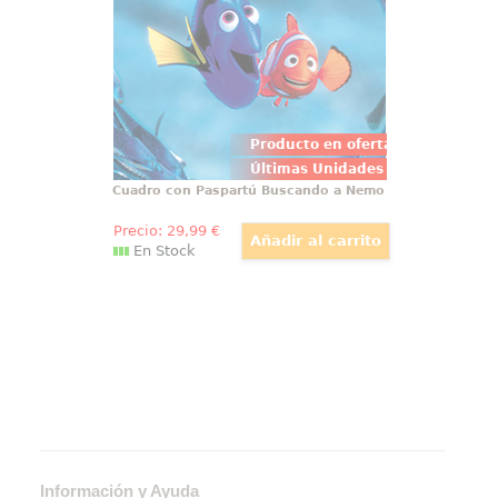
tu lugar preferido de tu casa o de
tu oficina con este cuadro con
paspartú.
Producto en oferta
Últimas Unidades
Cuadro con Paspartú Buscando a Nemo
Precio:
29
,99
€
En Stock
Información y Ayuda