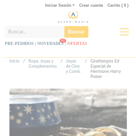
Iniciar Sesión
Crear cuenta
Carrito (
0
)
Buscar
147
PRE-PEDIDOS |
NOVEDADES
|
OFERTAS
Inicio
/
Ropa, Joyas y
/
Joyas
/
Giratiempos Ed
Complementos
de Cine
Especial de
y Comic
Hermione Harry
Potter