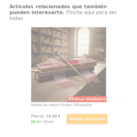
Artículos relacionados que también
pueden interesarte.
Pincha aquí para ver
todos
Varita de Harry Potter Ollivander
Varita de Harry Potter original con
licencia oficial, diseñada para
convertir cualquier colección en
una pieza con presencia propia
desde el primer vistazo. Esta
réplica de Harry Potter a escala
1:1 reúne acabado cuidado
Últimas Unidades
Varita de Harry Potter Ollivander
Precio:
34
,99
€
En Stock