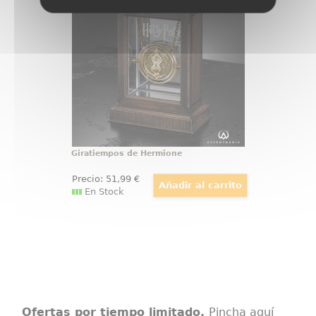
del Giratiempos (Time-Tuner) de
Hermione! Esta réplica ha sido
realizada con total fidelidad al
giratiempos que aparece en la
película de Harry Potter y el
Prisionero de Azkaban
Giratiempos de Hermione
Precio:
51
,99
€
En Stock
Ofertas por tiempo limitado.
Pincha aquí