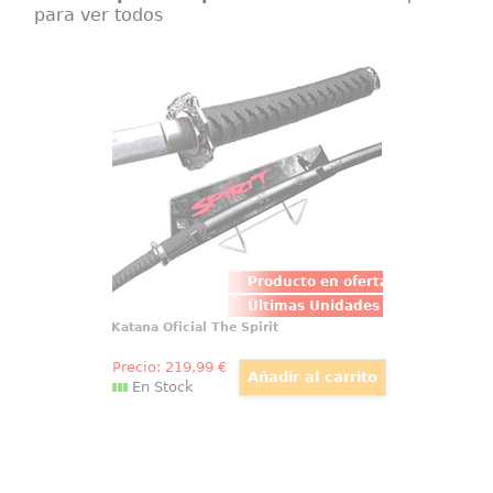
para ver todos
Katana Oficial The Spirit
Réplica oficial de la katana The
Spirit realizada en acero 440º,
con grabados en la hoja. Incluye
soporte.
Producto en oferta
Últimas Unidades
Katana Oficial The Spirit
Precio:
219
,99
€
En Stock