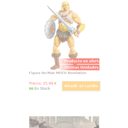
Figura He-Man MOTU Revelation
Figura de He-Man basada en la
serie de He-man y los Masters del
Universo también conocido como
MOTU. En esta ocasión Mattel ha
realizado una nueva colección
Revelation
Producto en oferta
Últimas Unidades
Figura He-Man MOTU Revelation
Precio:
25
,99
€
En Stock
Varita Lally Hicks Ollivanders
Preciosa, detallada y mágica