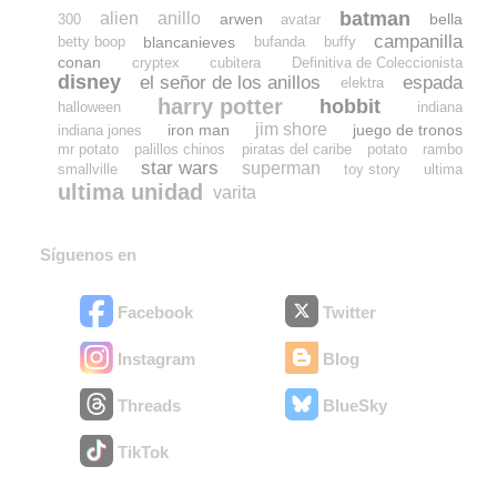
batman
alien
anillo
arwen
bella
300
avatar
campanilla
blancanieves
betty boop
bufanda
buffy
conan
cryptex
cubitera
Definitiva de Coleccionista
disney
el señor de los anillos
espada
elektra
harry potter
hobbit
halloween
indiana
jim shore
iron man
juego de tronos
indiana jones
mr potato
palillos chinos
piratas del caribe
potato
rambo
star wars
superman
smallville
toy story
ultima
ultima unidad
varita
Síguenos en
Facebook
Twitter
Instagram
Blog
Threads
BlueSky
TikTok