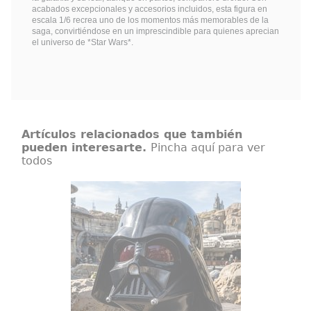
acabados excepcionales y accesorios incluidos, esta figura en
escala 1/6 recrea uno de los momentos más memorables de la
saga, convirtiéndose en un imprescindible para quienes aprecian
el universo de *Star Wars*.
Artículos relacionados que también
pueden interesarte.
Pincha aquí para ver
todos
Casco Darth Vader Black Series Star
Wars: Obi-Wan Kenobi
Obi-Wan Kenobi tiene lugar varios
años tras los dramáticos sucesos
de Star Wars: La venganza de los
Sith, en donde Kenobi enfrentó la
corrupción de su amigo y
aprendiz Jedi Anakin Skywalker,