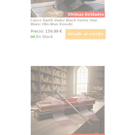
Últimas Unidades
Casco Darth Vader Black Series Star
Wars: Obi-Wan Kenobi
Precio:
159
,99
€
En Stock
Varita de Harry Potter Ollivander
Varita de Harry Potter original con
licencia oficial, diseñada para
convertir cualquier colección en
una pieza con presencia propia
desde el primer vistazo. Esta
réplica de Harry Potter a escala
1:1 reúne acabado cuidado