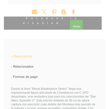
Facebook is
disabled.
Allow
Descripción
Relacionados
Formas de pago
Desde la línea "Movie Masterpiece Series", llega una
impresionante figura articulada de Chewbacca con C-3PO
desarmado, una verdadera joya para los coleccionistas de *Star
Wars: Episodio V*. Esta edición limitada de 36 cm de altura
captura con precisión cada detalle del Wookiee más querido de
la galaxia y su leal, aunque en partes, compañero droide. Con