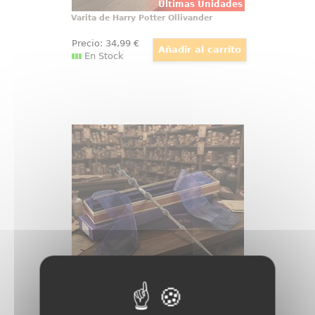
Últimas Unidades
Varita de Harry Potter Ollivander
Precio:
34
,99
€
En Stock
Varita de Albus Dumbledore
Ollivander
Hay objetos que no se guardan, se
exhiben con orgullo, y la varita de
Albus Dumbledore pertenece a
esa categoría desde el primer
vistazo. Esta réplica oficial de
Harry Potter reúne elegancia,
simbolismo y acabado de
colección
Últimas Unidades
Varita de Albus Dumbledore Ollivander