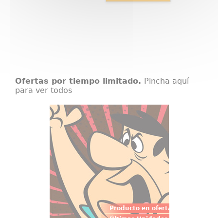
Ofertas por tiempo limitado.
Pincha aquí
para ver todos
Cuadro Pedro Picapiedra Canvas
Lienzo realizado en tela de Pedro
Picapiedra de Los Picapiedra de
Hanna-Barbera, el lienzo tiene un
tamaño aproximado de 60 x 80
cm.
Producto en oferta