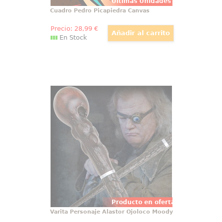
Últimas Unidades
Cuadro Pedro Picapiedra Canvas
Precio:
28
,99
€
En Stock
Varita Personaje Alastor Ojoloco
Moody
¡No busques más! Ten la varita
original de Alastor Ojoloco Moody
con motivo de la película Harry
Potter, Las Reliquias de la Muerte.
Esta preciosa réplica es oficial y
viene en una caja de regalo
hecha de delicada resina
Polyresin, con su escala 1:1.
Producto en oferta
Varita Personaje Alastor Ojoloco Moody