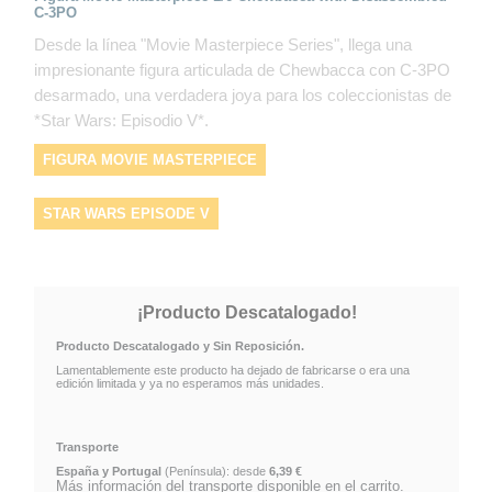
C-3PO
Desde la línea "Movie Masterpiece Series", llega una
impresionante figura articulada de Chewbacca con C-3PO
desarmado, una verdadera joya para los coleccionistas de
*Star Wars: Episodio V*.
FIGURA MOVIE MASTERPIECE
STAR WARS EPISODE V
CHEWBACCA WITH DISASSEMBLED C-3PO
¡Producto Descatalogado!
FIGURA MOVIE MASTERPIECE 1/6 CHEWBACCA WITH DISASSE
Producto Descatalogado y Sin Reposición.
Lamentablemente este producto ha dejado de fabricarse o era una
edición limitada y ya no esperamos más unidades.
Transporte
España y Portugal
(Península): desde
6,39 €
Más información del transporte disponible en el carrito.