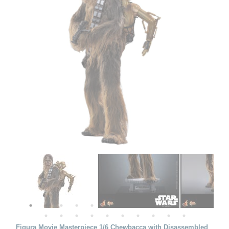
Figura Movie Masterpiece 1/6 Chewbacca with Disassembled