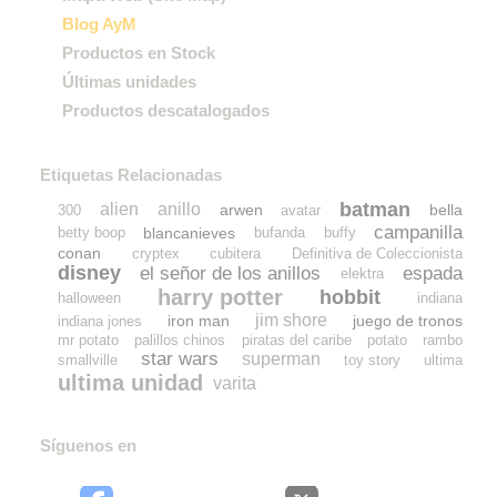
Blog AyM
Productos en Stock
Últimas unidades
Productos descatalogados
Etiquetas Relacionadas
batman
alien
anillo
arwen
bella
300
avatar
campanilla
blancanieves
betty boop
bufanda
buffy
conan
cryptex
cubitera
Definitiva de Coleccionista
disney
el señor de los anillos
espada
elektra
harry potter
hobbit
halloween
indiana
jim shore
iron man
juego de tronos
indiana jones
mr potato
palillos chinos
piratas del caribe
potato
rambo
star wars
superman
smallville
toy story
ultima
ultima unidad
varita
Síguenos en