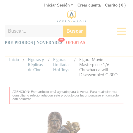
Iniciar Sesión
Crear cuenta
Carrito (
0
)
Buscar
146
PRE-PEDIDOS |
NOVEDADES
|
OFERTAS
Inicio
/
Figuras y
/
Figuras
/
Figura Movie
Réplicas
Limitadas
Masterpiece 1/6
de Cine
Hot Toys
Chewbacca with
Disassembled C-3PO
ATENCIÓN: Este artículo está agotado para la venta. Para cualquier otra
consulta no relacionada con este producto por favor póngase en contacto
con nosotros.