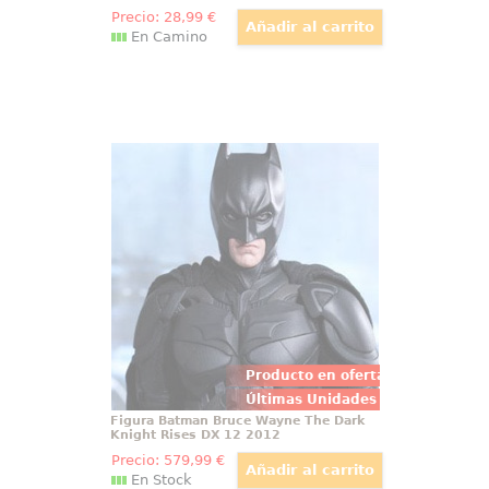
Precio:
28
,99
€
En Camino
Figura Batman Bruce Wayne The
Dark Knight Rises DX 12 2012
Espectacular y detallada figura
Edición Limitada de Batman
Bruce Wayne basado en la
película Batman The Dark Knight
Rises.
Producto en oferta
Últimas Unidades
Figura Batman Bruce Wayne The Dark
Knight Rises DX 12 2012
Precio:
579
,99
€
En Stock