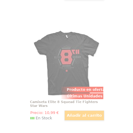
Camiseta Elite 8 Squead Tie
Fighters Star Wars
Camiseta Oficial "Elite 8 Squad Tie
Fighters" basado en la popular
saga “Star Wars” de George
Lucas.
Producto en oferta
Últimas Unidades
Camiseta Elite 8 Squead Tie Fighters
Star Wars
Precio:
10
,99
€
En Stock