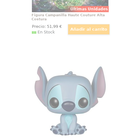
Últimas Unidades
Figura Campanilla Haute Couture Alta
Costura
Precio:
51
,99
€
En Stock
Figura Pop! Stitch Seated
Ternura, travesura y diseño se
unen en esta figura oficial POP de
Stitch sentado, uno de los
personajes más queridos del
universo Disney. Con una altura
aproximada de 9 cm y fabricada
en vinilo