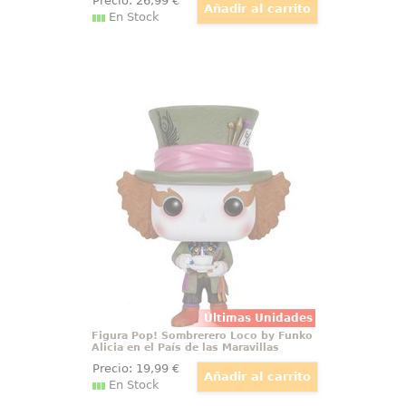
Precio:
26
,99
€
En Stock
Figura Pop! Sombrerero Loco by
Funko Alicia en el País de las
Maravillas
Figura de El Sombrerero Loco
realizada en vinilo perteneciente
a la línea Pop! de Funko. La figura
tiene una altura aproximada de
10 cm., y está basada en la
película de Disney Alicia en el País
de las Maravillas.
Últimas Unidades
Figura Pop! Sombrerero Loco by Funko
Alicia en el País de las Maravillas
Precio:
19
,99
€
En Stock