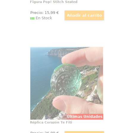
Figura Pop! Stitch Seated
Precio:
15
,99
€
En Stock
Réplica Corazón Te Fiti
Descubre la réplica oficial del
Corazón de Te Fiti, que te
transportará al fascinante mundo
del Pacífico inspirado en la
película Vaiana Waialiki (Moana),
la legendaria historia del fin del
mundo.
Últimas Unidades
Réplica Corazón Te Fiti