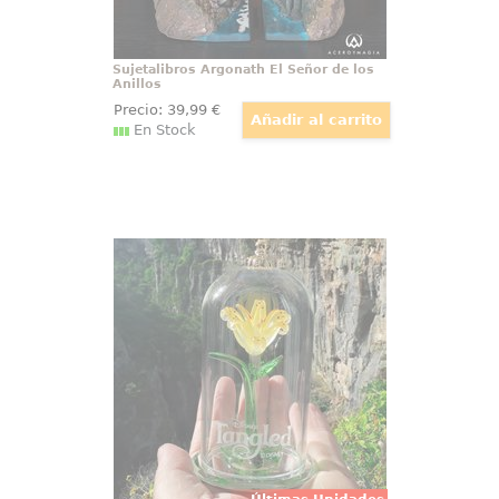
Sujetalibros Argonath El Señor de los
Anillos
Precio:
39
,99
€
En Stock
Flor de Rapunzel ED
Réplica oficial de flor de Rapunzel
inspirada en la película de
Enredados (Tangled) de Disney.
Esta preciosa réplica está
realizada en vidrio de color
transparente y amarillo con una
altura aproximada de 9 cm.