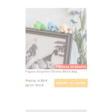
Figura Sorpresa Disney Blind Bag
Descubre la magia de Disney con
esta colección de figuras sorpresa
en formato blind bag. Con un
diseño especial y un acabado
flocado que aporta una textura
única, estos adorables personajes
pueden sujetarse en pantallas de
ordenador
Últimas Unidades
Figura Sorpresa Disney Blind Bag
Precio:
4
,99
€
En Stock