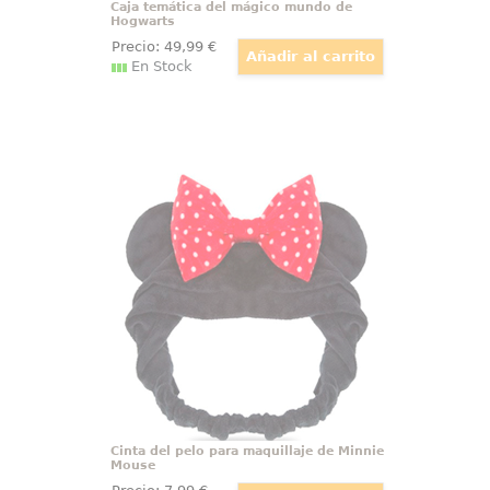
Caja temática del mágico mundo de
Hogwarts
Precio:
49
,99
€
En Stock
Cinta del pelo para maquillaje de
Minnie Mouse
Cinta del pelo para maquillaje de
Minnie Mouse basada en el
popular personaje de la factoría
Disney. Esta preciosa cinta con el
emblemático lazo y las orejitas de
Minnie está realizada en 100%
poliéster.
Cinta del pelo para maquillaje de Minnie
Mouse