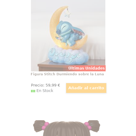
Figura Stitch Durmiendo sobre la
Luna
Acurrucado con su peluche
Scrump, el adorable Stitch de
Disney está listo para adentrarse
en el mundo de los sueños en la
figura "Sweet Dreams". Dormido
sobre una luna creciente que se
ilumina,
Últimas Unidades
Figura Stitch Durmiendo sobre la Luna
Precio:
59
,99
€
En Stock
Figura Pop! Boo Disney by Funko
Tierna figura de Boo realizada en
vinilo perteneciente a la línea