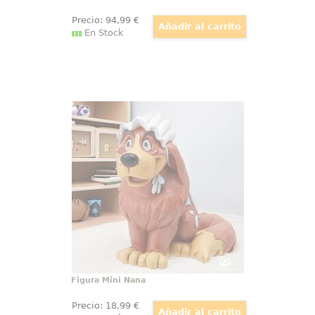
Precio:
94
,99
€
En Stock
Figura Mini Nana
Trae un toque de magia de Disney
a tu hogar con la encantadora y
maravillosa figura mini de Nana
de Disney Traditions por Jim
Shore. Esta hermosa pieza
captura la esencia de uno de los
personajes más queridos de Peter
Pan
Figura Mini Nana
Precio:
18
,99
€