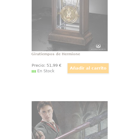
giratiempos que aparece en la
película de Harry Potter y el
Prisionero de Azkaban
Giratiempos de Hermione
Precio:
51
,99
€
En Stock
Set Marcapáginas y Bolígrafo Harry
Potter
Revive toda la saga de Harry
Potter con este estupendo set de
Marcapáginas y Bolígrafo de
Harry Potter.