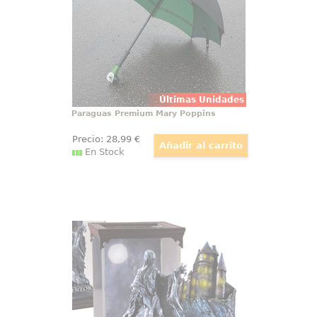
este hermoso paraguas Mary
Poppins.
Últimas Unidades
Paraguas Premium Mary Poppins
Precio:
28
,99
€
En Stock
Figura Dementor Criaturas Mágicas
Harry Potter
Figura Dementor Harry Potter en
vitrina, una pieza oficial de
colección que transmite toda la
oscuridad y la fuerza visual de
una de las criaturas más
inquietantes de la saga.