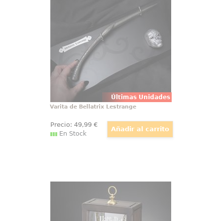
saga Harry Potter con la icónica
varita de Bellatrix Lestrange, una
joya imprescindible para
cualquier coleccionista. Con una
detallada réplica a escala 1:1
Últimas Unidades
Varita de Bellatrix Lestrange
Precio:
49
,99
€
En Stock
Giratiempos de Hermione
¡Adquiere tu propia Réplica Oficial
del Giratiempos (Time-Tuner) de
Hermione! Esta réplica ha sido
realizada con total fidelidad al