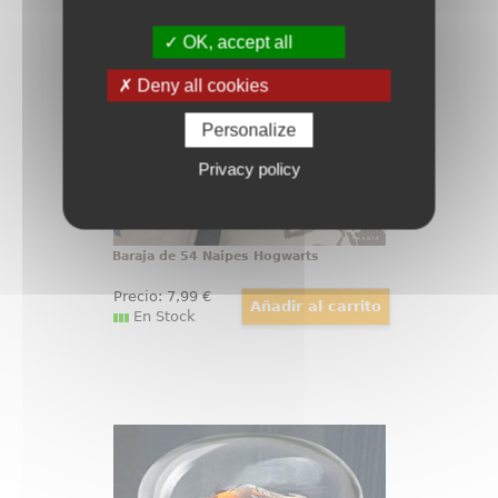
Sumérgete en el mundo mágico
de Harry Potter con esta preciosa
baraja de 54 naipes. El regalo
OK, accept all
perfecto para todos los fans de
Hogwarts, esta baraja te permite
Deny all cookies
revivir todas las aventuras de
Harry y sus amigos en cada
partida.
Personalize
Privacy policy
Baraja de 54 Naipes Hogwarts
Precio:
7
,99
€
En Stock
Réplica de la Piedra Filosofal Harry
Potter
Réplica oficial de la Piedra
Filosofal de Harry Potter. Disfruta