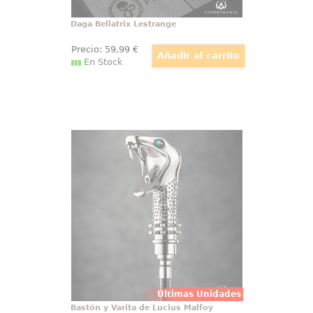
Daga Bellatrix Lestrange
Precio:
59
,99
€
En Stock
Bastón y Varita de Lucius Malfoy
Fabuloso y detallado bastón de
Lucius Malfoy de las películas de
“Harry Potter”, la empuñadura en
cabeza de serpiente contiene su
varita mágica. El bastón mide 115
cm. aproximadamente y la varita
mágica 25 cm.
Últimas Unidades
Bastón y Varita de Lucius Malfoy