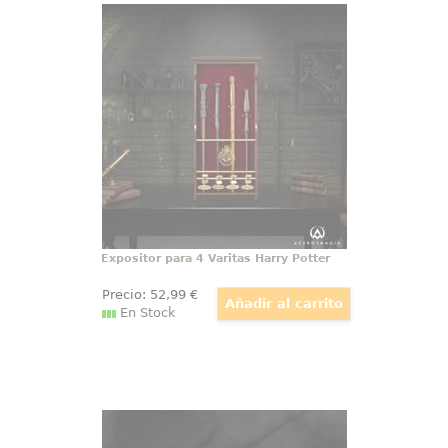
Expositor para 4 Varitas Harry
Potter
Añade un toque mágico a tu
colección con este impresionante
expositor de madera, diseñado
específicamente para exhibir
hasta cuatro varitas de la icónica
saga de Harry Potter.
Expositor para 4 Varitas Harry Potter
Precio:
52
,99
€
En Stock
Varita de Bellatrix Lestrange
Descubre la magia oscura de la