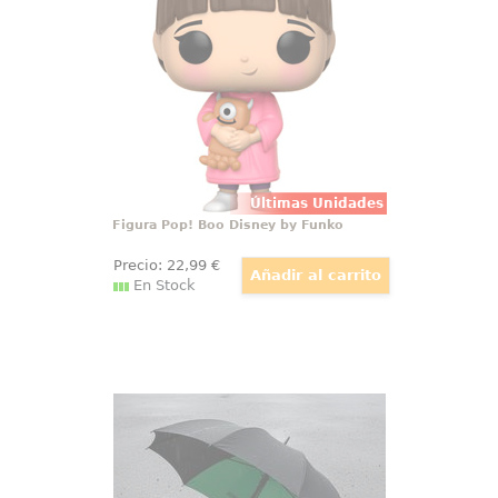
Pop! de Funko. La figura tiene una
altura aproximada de 10 cm., y
está basada en la película
Monstruos S.A. de la factoría
Disney.
Últimas Unidades
Figura Pop! Boo Disney by Funko
Precio:
22
,99
€
En Stock
Paraguas Premium Mary Poppins
Paraguas de Mary Poppins basado
en el popular personaje de la
factoría Disney. Sigue los pasos de
la niñera mágica y aventúrate en
tu próxima aventura mística con