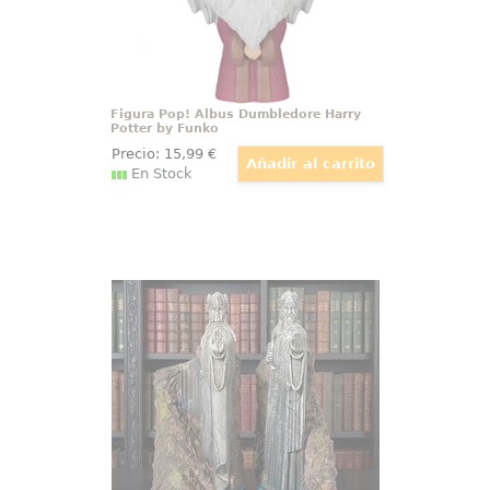
Figura Pop! Albus Dumbledore Harry
Potter by Funko
Precio:
15
,99
€
En Stock
Sujetalibros Argonath El Señor de
los Anillos
Embellece tu colección literaria
con el majestuoso conjunto de
sujetalibros de "El Señor de los
Anillos" - Argonath. Este par de
sujetalibros, meticulosamente
fabricados en resina y pintados a
mano