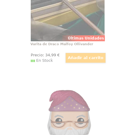
cautivadora pieza, realizada en
resina de alta calidad
Últimas Unidades
Varita de Draco Malfoy Ollivander
Precio:
34
,99
€
En Stock
Figura Pop! Albus Dumbledore
Harry Potter by Funko
Sabiduría, carisma y un aire de
misterio se concentran en esta
figura oficial POP de Albus
Dumbledore, el legendario
director de Hogwarts. Con una
altura aproximada de 9 cm,