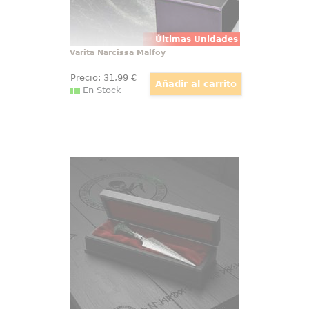
Últimas Unidades
Varita Narcissa Malfoy
Precio:
31
,99
€
En Stock
Daga Bellatrix Lestrange
Pura magia oscura en tus manos:
la Daga Bellatrix Lestrange llega
en réplica 1:1 con 19 cm de
longitud y cuerpo de metal
fundido a presión, fiel a la pieza
que vimos en pantalla y pensada
para quienes valoran el
coleccionismo Harry Potter