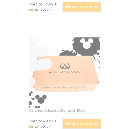
Precio:
54
,99
€
En Stock
Caja temática de Disney & Pixar
Caja temática de Disney. ¿Crees
en la magia? Tenemos la caja más
cuqui del mundo de Walt Disney,
una caja sorpresa llena de
contenido Disney y Pixar para
amantes del mágico mundo de
Walt Disney.
Caja temática de Disney & Pixar
Precio:
49
,99
€
En Stock