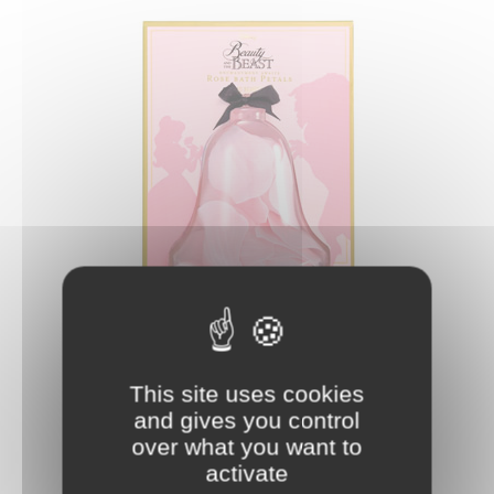
Pétalos de Baño La Bella y la Bestia
Pétalos de Baño La Bella y la
Bestia basado en el clásico de
Disney. Ahora podrás tomar un
baño relajante como una Princesa
Disney con estos pétalos con olor
a rosa, sólo tienes que dejar caer
unos pocos para tener un
agradable aroma a rosa.
Pétalos de Baño La Bella y la Bestia
Precio:
5
,99
€
En Stock
This site uses cookies
and gives you control
over what you want to
activate
Baraja de 54 Naipes Hogwarts