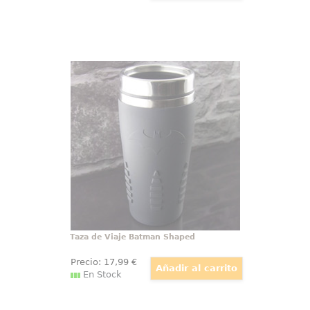
Taza de Viaje Batman Shaped
Espectacular Taza de viaje con el
Logo de Batman basado en los
comics de DC Comics. La taza
está realizada acero inoxidable y
silicona.
Taza de Viaje Batman Shaped
Precio:
17
,99
€
En Stock