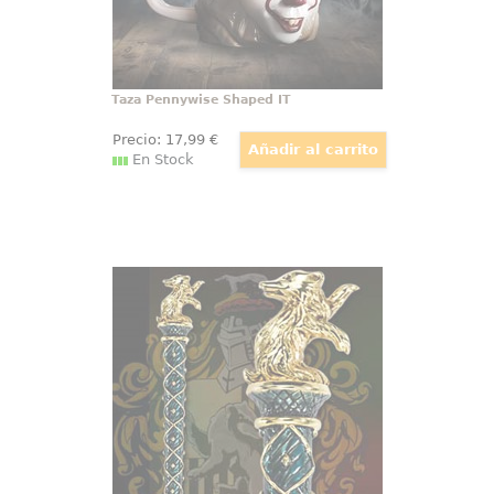
Taza Pennywise Shaped IT
Precio:
17
,99
€
En Stock
Bolígrafo Casa Hufflepuff de
Hogwarts
Réplica Oficial del bolígrafo de la
casa Hufflepuff. “Puedes
pertenecer a Hufflepuff donde son
justos y leales. Esos perseverantes
Hufflepuff de verdad no temen al
trabajo pesado”.