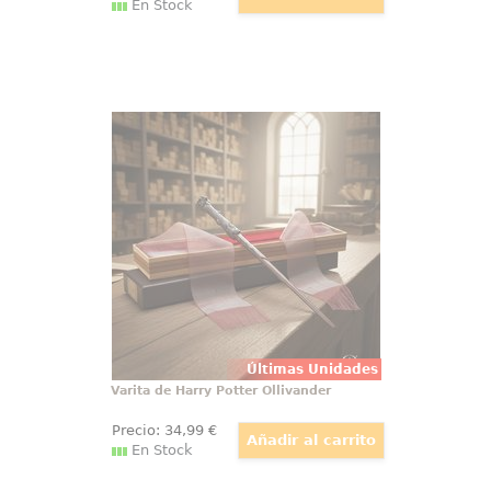
En Stock
Varita de Harry Potter Ollivander
Varita de Harry Potter original con
licencia oficial, diseñada para
convertir cualquier colección en
una pieza con presencia propia
desde el primer vistazo. Esta
réplica de Harry Potter a escala
1:1 reúne acabado cuidado
Últimas Unidades
Varita de Harry Potter Ollivander
Precio:
34
,99
€
En Stock