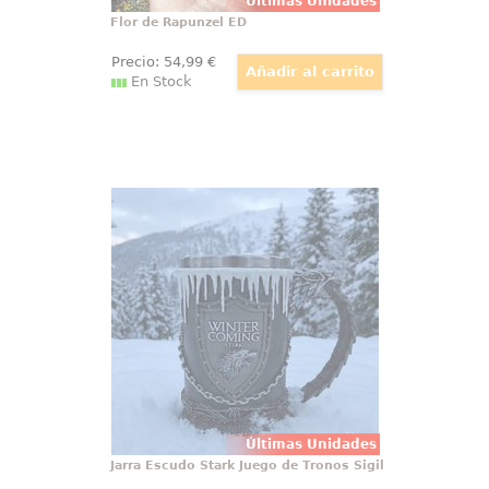
Últimas Unidades
Flor de Rapunzel ED
Precio:
54
,99
€
En Stock
Jarra Escudo Stark Juego de Tronos
Sigil
Impresionante Jarra de Cerveza
con el escudo de la casa Stark de
Juego de Tronos. Esta preciosa
obra de arte está realizada en
acero inoxidable y resina con una
capacidad 600 ml,
Últimas Unidades
Jarra Escudo Stark Juego de Tronos Sigil