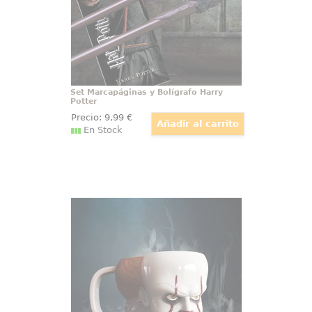
Set Marcapáginas y Bolígrafo Harry
Potter
Precio:
9
,99
€
En Stock
Taza Pennywise Shaped IT
El terror cobra forma cada
mañana con esta impresionante
taza de Pennywise, inspirada en la
inquietante obra maestra de
Stephen King, IT. Con un diseño
tridimensional que reproduce
fielmente el rostro del siniestro
payaso