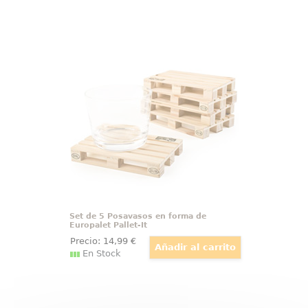
Set de 5 Posavasos en forma de
Europalet Pallet-It
Set de 5 posavasos en forma de
Europalets en miniatura, ideales
para todo tipo de vasos y bebidas
(frías y calientes).
Set de 5 Posavasos en forma de
Europalet Pallet-It
Precio:
14
,99
€
En Stock