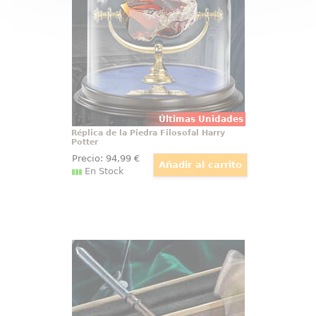
con esta réplica de la famosa
piedra conocida en la antigüedad
por sus poderes mágicos. La
piedra está realizada en vidrio
rojo con una longitud aproximada
de 15 cm.,
Últimas Unidades
Réplica de la Piedra Filosofal Harry
Potter
Precio:
94
,99
€
En Stock
Varita de Draco Malfoy Ollivander
¡Descubre la oscura elegancia
con la réplica oficial de la varita
mágica de Draco Malfoy,
directamente desde el universo
encantado de "Harry Potter"! Esta