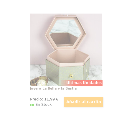
Joyero La Bella y la Bestia
La belleza se encuentra en el
interior especialmente con este
precioso joyero de La Bella y la
Bestia, es el regalo ideal como
primer joyero para las princesas
Disney que dará un toque
encantador a su dormitorio o
tocador
Últimas Unidades
Joyero La Bella y la Bestia
Precio:
11
,99
€
En Stock