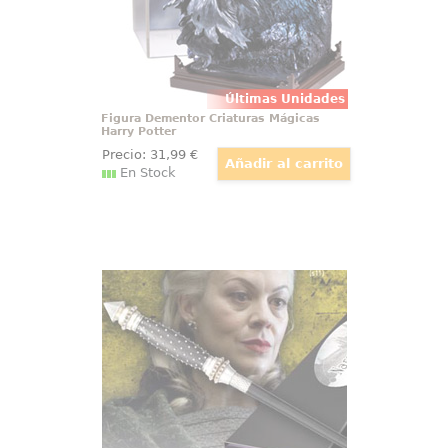
Últimas Unidades
Figura Dementor Criaturas Mágicas
Harry Potter
Precio:
31
,99
€
En Stock
Varita Narcissa Malfoy
Espectacular y realista réplica
oficial de la varita de Narcissa
Malfoy con motivo de la película
Harry Potter, Las Reliquias de la
Muerte (Harry Potter and the
Deathly Hollow). Viene en caja de
regalo.