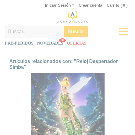
Iniciar Sesión
Crear cuenta
Carrito (
0
)
Buscar
147
PRE-PEDIDOS |
NOVEDADES
|
OFERTAS
Artículos relacionados con: "Reloj Despertador
Simba"
Figura Campanilla Haute Couture
Alta Costura
Mágica figura de Campanilla
(Tinker Bell) de la línea Haute
Couture de Walt Disney basada en
el clásico Peter Pan de 1953.