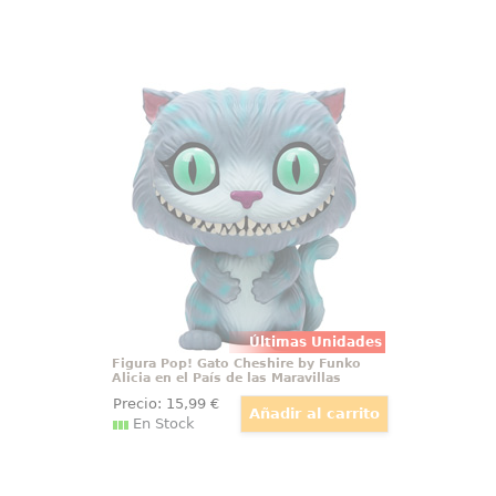
Figura Pop! Gato Cheshire by Funko
Alicia en el País de las Maravillas
Figura del Gato Cheshire realizada
en vinilo perteneciente a la línea
Pop! de Funko. La figura tiene una
altura aproximada de 10 cm., y
está basada en la película de
Disney Alicia en el País de las
Maravillas.
Últimas Unidades
Figura Pop! Gato Cheshire by Funko
Alicia en el País de las Maravillas
Precio:
15
,99
€
En Stock