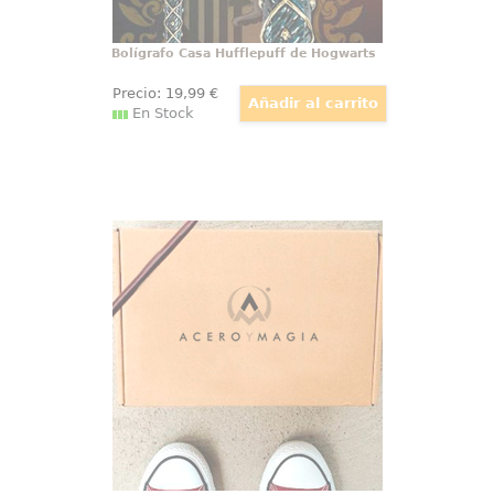
Bolígrafo Casa Hufflepuff de Hogwarts
Precio:
19
,99
€
En Stock
Caja temática del mágico mundo de
Hogwarts
Caja temática de Hogwarts.
¿Crees en la magia? Tenemos la
caja más cuqui del mágico mundo
de Hogwarts, una caja temática
llena de contenido potterhead
para amantes de la saga más
mágica.